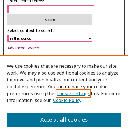
Enter search terms:
Select context to search:
Advanced Search
Notify me via email or
RSS
We use cookies that are necessary to make our site
Browse
work. We may also use additional cookies to analyze,
Collections
improve, and personalize our content and your
digital experience. You can manage your cookie
Disciplines
preferences using the
Cookie settings
link. For more
Authors
information, see our
Cookie Policy
Author Corner
Author FAQ
Accept all cookies