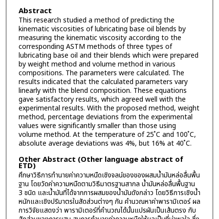
Abstract
This research studied a method of predicting the
kinematic viscosities of lubricating base oil blends by
measuring the kinematic viscosity according to the
corresponding ASTM methods of three types of
lubricating base oil and their blends which were prepared
by weight method and volume method in various
compositions. The parameters were calculated. The
results indicated that the calculated parameters vary
linearly with the blend composition. These equations
gave satisfactory results, which agreed well with the
experimental results. With the proposed method, weight
method, percentage deviations from the experimental
values were significantly smaller than those using
volume method. At the temperature of 25 ํC and 100 ํC,
absolute average deviations was 4%, but 16% at 40 ํC.
Other Abstract (Other language abstract of
ETD)
ศึกษาวิธีการทำนายค่าความหนืดเชิงจลน์ของของผสมน้ำมันหล่อลื่นพื้น
ฐาน โดยวัดค่าความหนืดตามวิธีมาตรฐานสากล น้ำมันหล่อลื่นพื้นฐาน
3 ชนิด และน้ำมันที่ได้จากการผสมของน้ำมันดังกล่าว โดยวิธีการเชิงน้ำ
หนักและเชิงปริมาตรในสัดส่วนต่างๆ กัน คำนวณหาค่าพารามิเตอร์ ผล
การวิจัยแสดงว่า พารามิเตอร์ที่คำนวณได้นั้นแปรผันเป็นเส้นตรง กับ