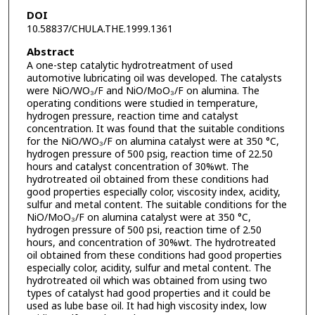
DOI
10.58837/CHULA.THE.1999.1361
Abstract
A one-step catalytic hydrotreatment of used
automotive lubricating oil was developed. The catalysts
were NiO/WO₃/F and NiO/MoO₃/F on alumina. The
operating conditions were studied in temperature,
hydrogen pressure, reaction time and catalyst
concentration. It was found that the suitable conditions
for the NiO/WO₃/F on alumina catalyst were at 350 °C,
hydrogen pressure of 500 psig, reaction time of 22.50
hours and catalyst concentration of 30%wt. The
hydrotreated oil obtained from these conditions had
good properties especially color, viscosity index, acidity,
sulfur and metal content. The suitable conditions for the
NiO/MoO₃/F on alumina catalyst were at 350 °C,
hydrogen pressure of 500 psi, reaction time of 2.50
hours, and concentration of 30%wt. The hydrotreated
oil obtained from these conditions had good properties
especially color, acidity, sulfur and metal content. The
hydrotreated oil which was obtained from using two
types of catalyst had good properties and it could be
used as lube base oil. It had high viscosity index, low