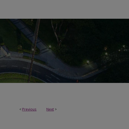
<
Previous
Next
>