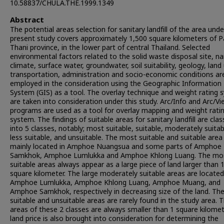
10.58837/CHULA.THE.1999.1349
Abstract
The potential areas selection for sanitary landfill of the area unde
present study covers approximately 1,500 square kilometers of 
Thani province, in the lower part of central Thailand. Selected
environmental factors related to the solid waste disposal site, n
climate, surface water, groundwater, soil suitability, geology, land
transportation, administration and socio-economic conditions ar
employed in the consideration using the Geographic Information
System (GIS) as a tool. The overlay technique and weight rating 
are taken into consideration under this study. Arc/Info and Arc/V
programs are used as a tool for overlay mapping and weight rati
system. The findings of suitable areas for sanitary landfill are clas
into 5 classes, notably; most suitable, suitable, moderately suitab
less suitable, and unsuitable. The most suitable and suitable area
mainly located in Amphoe Nuangsua and some parts of Amphoe
Samkhok, Amphoe Lumlukka and Amphoe Khlong Luang. The mo
suitable areas always appear as a large piece of land larger than 
square kilometer. The large moderately suitable areas are located
Amphoe Lumlukka, Amphoe Khlong Luang, Amphoe Muang, and
Amphoe Samkhok, respectively in decreasing size of the land. The
suitable and unsuitable areas are rarely found in the study area. 
areas of these 2 classes are always smaller than 1 square kilomet
land price is also brought into consideration for determining the