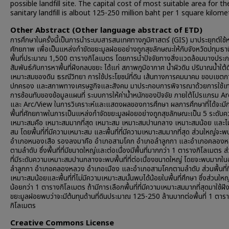
possible landfill site. The capital cost of most suitable area for th
sanitary landfill is albout 125-250 million baht per 1 square kilomet
Other Abstract (Other language abstract of ETD)
การศึกษาในครั้งนี้เป็นการนำระบบสารสนเทศทางภูมิศาสตร์ (GIS) มาประยุกต์ใช้หาพ
ศักยภาพ เพื่อเป็นแหล่งกำขัดขยะมูลฝอยอย่างถูกสุขลักษณะให้กับจังหวัดปทุมธานีซ
พื้นที่ประมาณ 1,500 ตารางกิโลเมตร โดยการนำปัจจัยทางสิ่งแวดล้อมบางประกา
สัมพันธ์กับการหาพื้นที่ฝังกลบขยะ ได้แก่ สภาพภูมิอากาศ น้ำผิวดิน ปริมาณน้ำใต้
เหมาะสมของดิน ธรณีวิทยา การใช้ประโยชน์ที่ดิน เส้นทางการคมนาคม ขอบเขตก
ปกครอง และสภาพทางเศรษฐกิจและสังคม มาประกอบการพิจารณาด้วยการใช้เท
การซ้อนทับของข้อมูลแผนที่ ระบบการให้ค่าน้ำหนักของปัจจัย ภายใต้โปรแกรม A
และ Arc/View ในการวิเคราะห์และแสดงผลของการศึกษา ผลการศึกษาที่ได้จะมี
พื้นที่ศักยภาพในการเป็นแหล่งกำจัดขยะมูลฝอยอย่างถูกสุขลักษณะเป็น 5 ระดับ
เหมาะสมคือ เหมาะสมมากที่สุด เหมาะสม เหมาะสมปานกลาง เหมาะสมน้อย และไม
สม โดยพื้นที่ที่มีความเหมาะสม และพื้นที่ที่มีความเหมาะสมมากที่สุด ส่วนใหญ่จะพ
อำเภอหนองเสือ รองลงมาคือ อำเภอสามโคก อำเภอลำลูกกา และอำเภอคลอง
ตามลำดับ ซึ่งพื้นที่ที่มีขนาดใหญ่และต่อเนื่องมีพื้นที่มากกว่า 1 ตารางกิโลเมตร ส่ว
ที่มีระดับความเหมาะสมปานกลางจะพบพื้นที่ที่ต่อเนื่องขนาดใหญ่ โดยจะพบมากใ
ลำลูกกา อำเภอคลองหลวง อำเภอเมือง และอำเภอสามโคกตามลำดับ ส่วนพื้นที่ที
เหมาะสมน้อยและพื้นที่ที่ไม่มีความเหมาะสมนั้นพบได้น้อยในพื้นที่ศึกษา ซึ่งส่วนใหญ่ม
น้อยกว่า 1 ตารางกิโลเมตร ถ้ามีการเลือกพื้นที่ที่มีความเหมาะสมมากที่สุดมาใช้ฝ
ขยะมูลฝอยพบว่าจะมีต้นทุนด้านที่ดินประมาณ 125-250 ล้านบาทต่อพื้นที่ 1 ตาร
กิโลเมตร
Creative Commons License