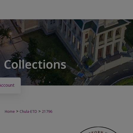
Account
>
>
Home
Chula-ETD
21796