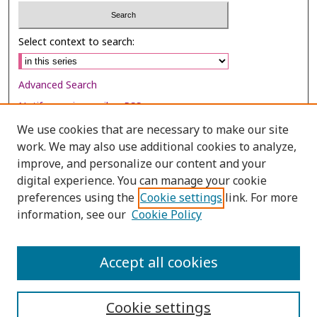
Select context to search:
Advanced Search
Notify me via email or
RSS
We use cookies that are necessary to make our site
Browse
work. We may also use additional cookies to analyze,
Collections
improve, and personalize our content and your
digital experience. You can manage your cookie
Disciplines
preferences using the
Cookie settings
link. For more
Authors
information, see our
Cookie Policy
Author Corner
Author FAQ
Accept all cookies
Cookie settings