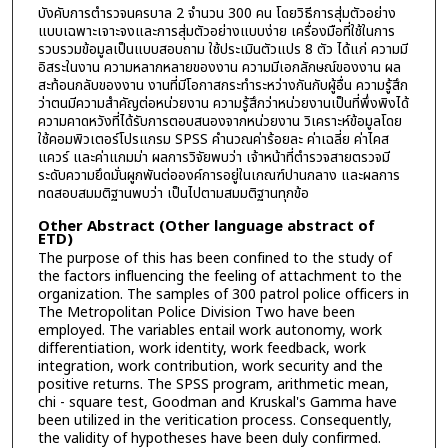
บังคับการตำรวจนครบาล 2 จำนวน 300 คน โดยวิธีการสุ่มตัวอย่าง
แบบเฉพาะเจาะจงและการสุ่มตัวอย่างแบบง่าย เครื่องมือที่ใช้ในการ
รวบรวมข้อมูลเป็นแบบสอบถาม ใช้ประเมินตัวแปร 8 ตัว ได้แก่ ความมี
อิสระในงาน ความหลากหลายของงาน ความมีเอกลักษณ์ของงาน ผล
สะท้อนกลับของงาน งานที่มีโอกาสกระทำระหว่างกันกับผู้อื่น ความรู้สึก
ว่าตนมีความสำคัญต่อหน่วยงาน ความรู้สึกว่าหน่วยงานเป็นที่พึ่งพิงได้
ความคาดหวังที่ได้รับการตอบสนองจากหน่วยงาน วิเคราะห์ข้อมูลโดย
ใช้คอมพิวเตอร์โปรแกรม SPSS คำนวณค่าร้อยละ ค่าเฉลี่ย ค่าไคส
แควร์ และค่าแกมม่า ผลการวิจัยพบว่า เจ้าหน้าที่ตำรวจสายตรวจมี
ระดับความยึดมั่นผูกพันต่อองค์การอยู่ในเกณฑ์ปานกลาง และผลการ
ทดสอบสมมติฐานพบว่า เป็นไปตามสมมติฐานทุกข้อ
Other Abstract (Other language abstract of
ETD)
The purpose of this has been confined to the study of
the factors influencing the feeling of attachment to the
organization. The samples of 300 patrol police officers in
The Metropolitan Police Division Two have been
employed. The variables entail work autonomy, work
differentiation, work identity, work feedback, work
integration, work contribution, work security and the
positive returns. The SPSS program, arithmetic mean,
chi - square test, Goodman and Kruskal's Gamma have
been utilized in the veritication process. Consequently,
the validity of hypotheses have been duly confirmed.