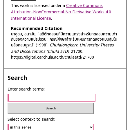
This work is licensed under a
Creative Commons
Attribution-NonCommercial-No Derivative Works 4.0
International License
.
Recommended Citation
นาอุดม, อนามัย, "สถิติทดสอบที่มีความแกร่งสำหรับทดสอบความเท่า
กันของความแปรปรวน : กรณีศึกษาสำหรับแผนการทดลองแบบสุ่มใน
บล็อกสมบูรณ์" (1998).
Chulalongkorn University Theses
and Dissertations (Chula ETD)
. 21700.
https://digital.car.chula.ac.th/chulaetd/21700
Search
Enter search terms:
Select context to search: