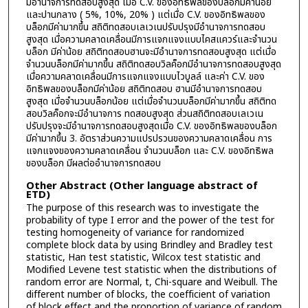
มีอำนาจการทดสอบสูงสุด เมื่อ C.V. ของอิทธิพลของบล็อกมีค่าน้อย
และปานกลาง ( 5%, 10%, 20% ) แต่เมื่อ C.V. ของอิทธิพลของ
บล็อกมีค่ามากขึ้น สถิติทดสอบเลเวเนปรับปรุงมีอำนาจการทดสอบ
สูงสุด เมื่อความคลาดเคลื่อนมีการแจกแจงแบบไคสแควร์และจำนวน
บล็อก มีค่าน้อย สถิติทดสอบฮานจะมีอำนาจการทดสอบสูงสุด แต่เมื่อ
จำนวนบล็อกมีค่ามากขึ้น สถิติทดสอบวิลค็อกมีอำนาจการทดสอบสูงสุด
เมื่อความคลาดเคลื่อนมีการแจกแจงแบบไวบูลล์ และค่า C.V. ของ
อิทธิพลของบล็อกมีค่าน้อย สถิติทดสอบ ฮานมีอำนาจการทดสอบ
สูงสุด เมื่อจำนวนบล็อกน้อย แต่เมื่อจำนวนบล็อกมีค่ามากขึ้น สถิติทด
สอบวิลค็อกจะมีอำนาจการ ทดสอบสูงสุด ส่วนสถิติทดสอบเลเวเน
ปรับปรุงจะมีอำนาจการทดสอบสูงสุดเมื่อ C.V. ของอิทธิพลของบล็อก
มีค่ามากขึ้น 3. อัตราส่วนความแปรปรวนของความคลาดเคลื่อน การ
แจกแจงของความคลาดเคลื่อน จำนวนบล็อก และ C.V. ของอิทธิพล
ของบล็อก มีผลต่ออำนาจการทดสอบ
Other Abstract (Other language abstract of
ETD)
The purpose of this research was to investigate the
probability of type I error and the power of the test for
testing homogeneity of variance for randomized
complete block data by using Brindley and Bradley test
statistic, Han test statistic, Wilcox test statistic and
Modified Levene test statistic when the distributions of
random error are Normal, t, Chi-square and Weibull. The
different number of blocks, the coefficient of variation
of block effect and the proportion of variance of random