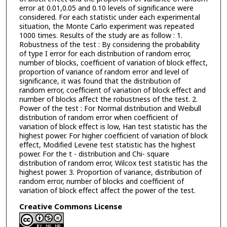
error at 0.01,0.05 and 0.10 levels of significance were
considered. For each statistic under each experimental
situation, the Monte Carlo experiment was repeated
1000 times. Results of the study are as follow : 1.
Robustness of the test : By considering the probability
of type I error for each distribution of random error,
number of blocks, coefficient of variation of block effect,
proportion of variance of random error and level of
significance, it was found that the distribution of
random error, coefficient of variation of block effect and
number of blocks affect the robustness of the test. 2.
Power of the test : For Normal distribution and Weibull
distribution of random error when coefficient of
variation of block effect is low, Han test statistic has the
highest power. For higher coefficient of variation of block
effect, Modified Levene test statistic has the highest
power. For the t - distribution and Chi- square
distribution of random error, Wilcox test statistic has the
highest power. 3. Proportion of variance, distribution of
random error, number of blocks and coefficient of
variation of block effect affect the power of the test.
Creative Commons License