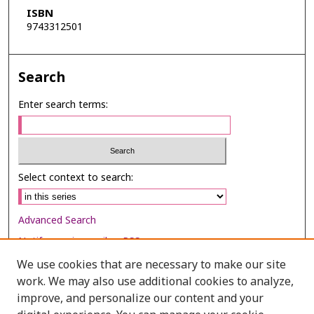
ISBN
9743312501
Search
Enter search terms:
Select context to search:
Advanced Search
Notify me via email or
RSS
We use cookies that are necessary to make our site
Browse
work. We may also use additional cookies to analyze,
Collections
improve, and personalize our content and your