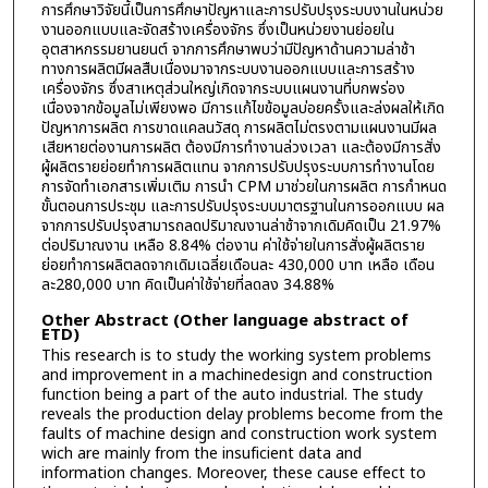
การศึกษาวิจัยนี้เป็นการศึกษาปัญหาและการปรับปรุงระบบงานในหน่วย
งานออกแบบและจัดสร้างเครื่องจักร ซึ่งเป็นหน่วยงานย่อยใน
อุตสาหกรรมยานยนต์ จากการศึกษาพบว่ามีปัญหาด้านความล่าช้า
ทางการผลิตมีผลสืบเนื่องมาจากระบบงานออกแบบและการสร้าง
เครื่องจักร ซึ่งสาเหตุส่วนใหญ่เกิดจากระบบแผนงานที่บกพร่อง
เนื่องจากข้อมูลไม่เพียงพอ มีการแก้ไขข้อมูลบ่อยครั้งและล่งผลให้เกิด
ปัญหาการผลิต การขาดแคลนวัสดุ การผลิตไม่ตรงตามแผนงานมีผล
เสียหายต่องานการผลิต ต้องมีการทำงานล่วงเวลา และต้องมีการสั่ง
ผู้ผลิตรายย่อยทำการผลิตแทน จากการปรับปรุงระบบการทำงานโดย
การจัดทำเอกสารเพิ่มเติม การนำ CPM มาช่วยในการผลิต การกำหนด
ขั้นตอนการประชุม และการปรับปรุงระบบมาตรฐานในการออกแบบ ผล
จากการปรับปรุงสามารถลดปริมาณงานล่าช้าจากเดิมคิดเป็น 21.97%
ต่อปริมาณงาน เหลือ 8.84% ต่องาน ค่าใช้จ่ายในการสั่งผู้ผลิตราย
ย่อยทำการผลิตลดจากเดิมเฉลี่ยเดือนละ 430,000 บาท เหลือ เดือน
ละ280,000 บาท คิดเป็นค่าใช้จ่ายที่ลดลง 34.88%
Other Abstract (Other language abstract of
ETD)
This research is to study the working system problems
and improvement in a machinedesign and construction
function being a part of the auto industrial. The study
reveals the production delay problems become from the
faults of machine design and construction work system
wich are mainly from the insuficient data and
information changes. Moreover, these cause effect to