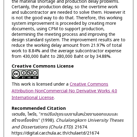
the material shortage and production delay problems.
Certainly, the production delay, so the overtime work
and subcontractor are needed to solve them. However it
is not the good way to do that. Therefore, this working
system improvement is proceeded by creating more
documents, using CPM to support production,
determining the meeting process and improving the
design standard system. The improvement results are to
reduce the working delay amount from 21.97% of total
work to 8.84% and the average subcontractor expense
from 430,000 Baht to 280,000 Baht or by 34.88%.
Creative Commons License
This work is licensed under a
Creative Commons
Attribution-NonCommercial-No Derivative Works 4.0
International License
.
Recommended Citation
เจตนชัย, ไพรัช, "การปรับปรุงระบบงานในหน่วยงานออกแบบและ
สร้างเครื่องจักร" (1998).
Chulalongkorn University Theses
and Dissertations (Chula ETD)
. 21674.
https://digital.car.chula.ac.th/chulaetd/21674