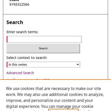
9743322566
Search
Enter search terms:
Select context to search:
Advanced Search
Notify me via email or
RSS
We use cookies that are necessary to make our site
Browse
work. We may also use additional cookies to analyze,
Collections
improve, and personalize our content and your
digital experience. You can manage your cookie
Disciplines