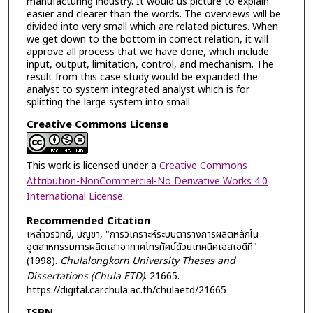
manufacturing industry. It would us picture to explain
easier and clearer than the words. The overviews will be
divided into very small which are related pictures. When
we get down to the bottom in correct relation, it will
approve all process that we have done, which include
input, output, limitation, control, and mechanism. The
result from this case study would be expanded the
analyst to system integrated analyst which is for
splitting the large system into small
Creative Commons License
This work is licensed under a
Creative Commons
Attribution-NonCommercial-No Derivative Works 4.0
International License
.
Recommended Citation
เหล่าวรวิทย์, บัญชา, "การวิเคราะห์ระบบตารางการผลิตหลักใน
อุตสาหกรรมการผลิตเสาอากาศโทรทัศน์ด้วยเทคนิคเอสเอดีที"
(1998).
Chulalongkorn University Theses and
Dissertations (Chula ETD)
. 21665.
https://digital.car.chula.ac.th/chulaetd/21665
ISBN