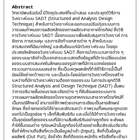
Abstract
วิทยานิพนธ์ฉบับนี้ มีวัตถุประสงค์ที่จะนำเสนอ และประยุกต์วิธีการ
วิเคราะห์แบบ SADT (Structured and Analysis Design
Technique) สำหรับการวิเคราะห์และออกแบบปรับปรุงระบบการ
วางแผนกำหนดการผลิตหลักของการผลิตเสาอากาศโทรทัศน์ ซึ่งวิธี
การวิเคราะห์แบบ SADT นี้ออกแบบมาเพื่อสนับสนุนการวิเคราะห์ การ
จัดการ การควบคุม และการจัดทำเอกสารต่าง ๆ สำหรับระบบ
สารสนเทศที่มีขนาดใหญ่ และซับซ้อนแก่นักวิเคราะห์ระบบ โดยจุด
ประสงค์หลักของวิเคราะห์แบบ SADT คือการนำกระบวนการต่าง ๆ
ของระบบมาจัดทำเป็นเอกสารและแสดงถึงข้อมูลที่มีการเปลี่ยนแปลง
ของระบบสารสนเทศในลักษณะของรูปภาพที่มีการแตกย่อยของ
กระบวนการแบบบนลงล่าง ซึ่งเป็นเหตุผลหลักที่ทำให้วิธีการนี้เป็นที่
นิยมใช้อย่างกว้างขวาง และเป็นประโยชน์ต่อการวิเคราะห์โครงสร้าง
ระหว่างที่มีการวิเคราะห์ความต้องการของระบบ ในการประยุกต์วิธี
Structured Analysis and Design Technique (SADT) นั้นพบ
ว่าการอธิบายขั้นตอนรายละเอียดต่าง ๆ ที่ซับซ้อนของระบบการ
วางแผนการผลิตหลักของโรงงานอุตสาหกรรมเสาอากาศโทรทัศน์ที่
เป็นกรณีศึกษานี้ สามารถใช้ภาพช่วยแทนการเขียนเป็นลายลักษณ์
อักษร ซึ่งถ่ายทอดต่อได้ง่ายและชัดเจนกว่า ภาพรวมทั้งหมดจะถูกแตก
ออกไปเป็นจุดย่อย ๆ เล็กที่สัมพันธ์กัน และเมื่อได้มีทำการวิเคราะห์จน
เป็นจุดย่อยที่สุดของระบบที่มีความสัมพันธ์กันอย่างถูกต้อง จะส่งผล
ทำให้ขั้นตอนต่าง ๆก่อนหน้านั้นถูกต้องไปด้วยอย่างสิ้นเชิงเช่นเดียวกัน
ซึ่งทำให้ทราบถึงสิ่งที่ควรเป็นข้อมูลนำเข้า (Input), สิ่งที่เป็นข้อมูล
ผลลัพธ์ (Out Put), ข้อจำกัด สิ่งที่ต้องตระหนักถึง หรือสิ่งที่จะเข้ามา