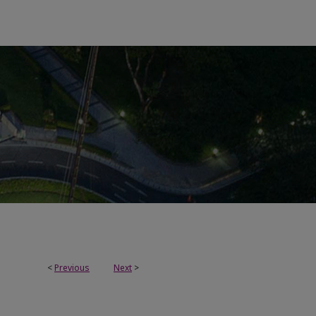
<
Previous
Next
>