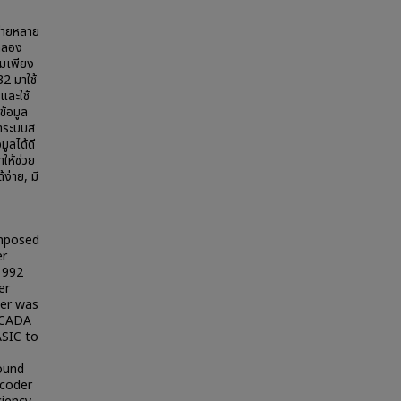
ข่ายหลาย
ดลอง
สมเพียง
2 มาใช้
และใช้
้อมูล
าระบบส
ูลได้ดี
ให้ช่วย
้ง่าย, มี
mposed
er
1992
er
ler was
 SCADA
ASIC to
ound
ecoder