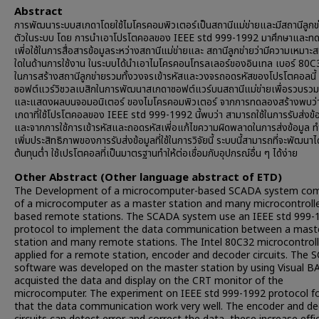
Abstract
การพัฒนาระบบสเกดาโดยใช้ไมโครคอมพิวเตอร์เป็นสถานีแม่ข่ายและมีสถานีลูก
ตัวในระบบ โดย การนำเอาโปรโตคอลของ IEEE std 999-1992 มาศึกษาและท
เพี่อใช้ในการสื่อสารข้อมูลระหว่างสถานีแม่ข่ายและ สถานีลูกข่ายว่ามีความเหมาะ
ใดในด้านการใช้งาน ในระบบได้นำเอาไมโครคอนโทรลเลอร์ของอินเทล เบอร์ 80C3
ในการสร้างสถานีลูกข่ายรวมทั้งวงจรเข้ารหัสและวงจรถอดรหัสของโปรโตคอลนี้ 
ซอฟต์แวร์วิชวลเบสิกในการพัฒนาสเกดาซอฟต์แวร์บนสถานีแม่ข่ายเพื่อรวบรวมข
และแสดงผลบนจอมอนิเตอร์ ของไมโครคอมพิวเตอร์ จากการทดลองสร้างพบว่
เกดาที่ใช้โปรโตคอลของ IEEE std 999-1992 นี้พบว่า สามารถใช้ในการรับส่งข้อม
และจากการใช้การเข้ารหัสและถอดรหัสเพี่อแก้ไขความผิดพลาดในการส่งข้อมูล ทำ
เพิ่มประสิทธิภาพของการรับส่งข้อมูลที่ใช้ในการวิจัยนี้ ระบบนี้สามารถที่จะพัฒนาได
ต้นทุนต่ำ ใช้เปรโตคอลที่เป็นมาตรฐานทำให้ต่อเชื่อมกับอุปกรณ์อื่น ๆ ได้ง่าย
Other Abstract (Other language abstract of ETD)
The Development of a microcomputer-based SCADA system co
of a microcomputer as a master station and many microcontroll
based remote stations. The SCADA system use an IEEE std 999-
protocol to implement the data communication between a mast
station and many remote stations. The Intel 80C32 microcontrol
applied for a remote station, encoder and decoder circuits. The
software was developed on the master station by using Visual B
acquisted the data and display on the CRT monitor of the
microcomputer. The experiment on IEEE std 999-1992 protocol f
that the data communication work very well. The encoder and d