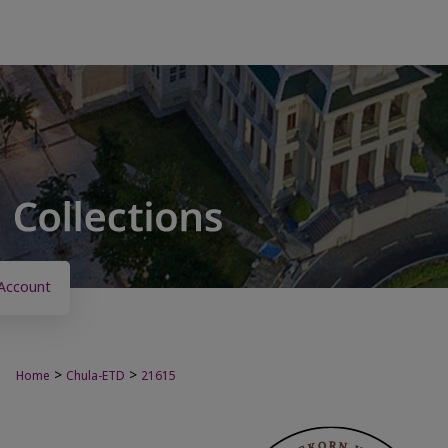
Account
>
>
Home
Chula-ETD
21615