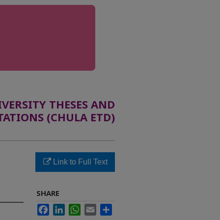
ERSITY THESES AND
TATIONS (CHULA ETD)
Link to Full Text
SHARE
Facebook
LinkedIn
WhatsApp
Email
Share