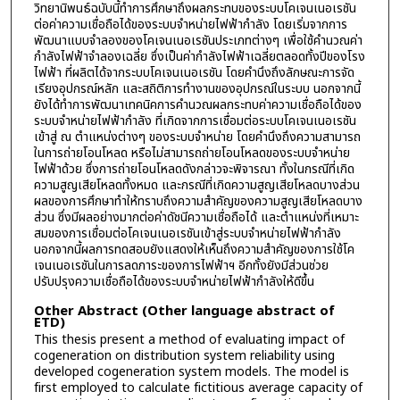
วิทยานิพนธ์ฉบับนี้ทำการศึกษาถึงผลกระทบของระบบโคเจนเนอเรชัน
ต่อค่าความเชื่อถือได้ของระบบจำหน่ายไฟฟ้ากำลัง โดยเริ่มจากการ
พัฒนาแบบจำลองของโคเจนเนอเรชันประเภทต่างๆ เพื่อใช้คำนวณค่า
กำลังไฟฟ้าจำลองเฉลี่ย ซึ่งเป็นค่ากำลังไฟฟ้าเฉลี่ยตลอดทั้งปีของโรง
ไฟฟ้า ที่ผลิตได้จากระบบโคเจนเนอเรชัน โดยคำนึงถึงลักษณะการจัด
เรียงอุปกรณ์หลัก และสถิติการทำงานของอุปกรณ์ในระบบ นอกจากนี้
ยังได้ทำการพัฒนาเทคนิคการคำนวณผลกระทบค่าความเชื่อถือได้ของ
ระบบจำหน่ายไฟฟ้ากำลัง ที่เกิดจากการเชื่อมต่อระบบโคเจนเนอเรชัน
เข้าสู่ ณ ตำแหน่งต่างๆ ของระบบจำหน่าย โดยคำนึงถึงความสามารถ
ในการถ่ายโอนโหลด หรือไม่สามารถถ่ายโอนโหลดของระบบจำหน่าย
ไฟฟ้าด้วย ซึ่งการถ่ายโอนโหลดดังกล่าวจะพิจารณา ทั้งในกรณีที่เกิด
ความสูญเสียโหลดทั้งหมด และกรณีที่เกิดความสูญเสียโหลดบางส่วน
ผลของการศึกษาทำให้ทราบถึงความสำคัญของความสูญเสียโหลดบาง
ส่วน ซึ่งมีผลอย่างมากต่อค่าดัชนีความเชื่อถือได้ และตำแหน่งที่เหมาะ
สมของการเชื่อมต่อโคเจนเนอเรชันเข้าสู่ระบบจำหน่ายไฟฟ้ากำลัง
นอกจากนี้ผลการทดสอบยังแสดงให้เห็นถึงความสำคัญของการใช้โค
เจนเนอเรชันในการลดภาระของการไฟฟ้าฯ อีกทั้งยังมีส่วนช่วย
ปรับปรุงความเชื่อถือได้ของระบบจำหน่ายไฟฟ้ากำลังให้ดีขึ้น
Other Abstract (Other language abstract of
ETD)
This thesis present a method of evaluating impact of
cogeneration on distribution system reliability using
developed cogeneration system models. The model is
first employed to calculate fictitious average capacity of