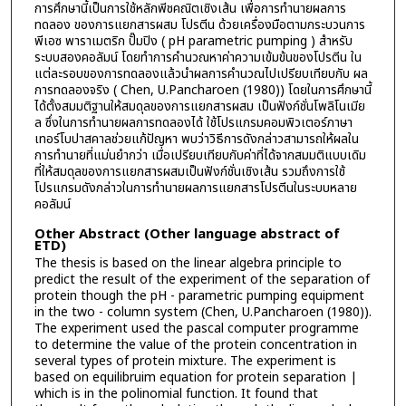
การศึกษานี้เป็นการใช้หลักพีชคณิตเชิงเส้น เพื่อการทำนายผลการ
ทดลอง ของการแยกสารผสม โปรตีน ด้วยเครื่องมือตามกระบวนการ
พีเอซ พาราเมตริก ปั๊มปิง ( pH parametric pumping ) สำหรับ
ระบบสองคอลัมน์ โดยทำการคำนวณหาค่าความเข้มข้นของโปรตีน ใน
แต่ละรอบของการทดลองแล้วนำผลการคำนวณไปเปรียบเทียบกับ ผล
การทดลองจริง ( Chen, U.Pancharoen (1980)) โดยในการศึกษานี้
ได้ตั้งสมมติฐานให้สมดุลของการแยกสารผสม เป็นฟังก์ชั่นโพลิโนเมีย
ล ซึ่งในการทำนายผลการทดลองได้ ใช้โปรแกรมคอมพิวเตอร์ภาษา
เทอร์โบปาสคาลช่วยแก้ปัญหา พบว่าวิธีการดังกล่าวสามารถให้ผลใน
การทำนายที่แม่นยำกว่า เมื่อเปรียบเทียบกับค่าที่ได้จากสมมติแบบเดิม
ที่ให้สมดุลของการแยกสารผสมเป็นฟังก์ชั่นเชิงเส้น รวมถึงการใช้
โปรแกรมดังกล่าวในการทำนายผลการแยกสารโปรตีนในระบบหลาย
คอลัมน์
Other Abstract (Other language abstract of
ETD)
The thesis is based on the linear algebra principle to
predict the result of the experiment of the separation of
protein though the pH - parametric pumping equipment
in the two - column system (Chen, U.Pancharoen (1980)).
The experiment used the pascal computer programme
to determine the value of the protein concentration in
several types of protein mixture. The experiment is
based on equilibruim equation for protein separation |
which is in the polinomial function. It found that