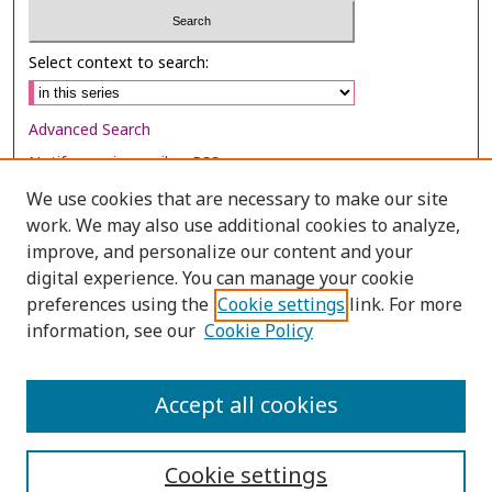
Select context to search:
Advanced Search
Notify me via email or
RSS
We use cookies that are necessary to make our site
Browse
work. We may also use additional cookies to analyze,
Collections
improve, and personalize our content and your
digital experience. You can manage your cookie
Disciplines
preferences using the
Cookie settings
link. For more
Authors
information, see our
Cookie Policy
Author Corner
Author FAQ
Accept all cookies
Cookie settings