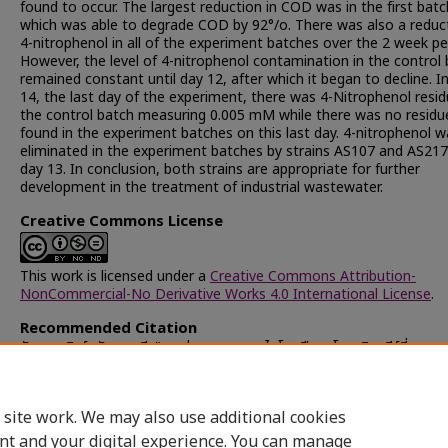
found to occur. The largest reduction in COD was in the first batc
which was able to degrade COD by 92°/o. There was also a reduct
4-nitrophenol in all of the experiment batches over the 2 week pe
However, the level of 4-nitrophenol contamination in the control
remained constant until day 12, after which it began to decline. I
14, the last day of the experiment, there was 4-Nitrophenol resid
the control batch measuring 0.005 mM while there was no residu
found in the experiment batches on this last day. 4-nitrophenol w
eliminated in the experiment batches by strains AS107 and AS217
day 13. In conclusion, both strains are appropriate for further
development in the treatment of industrial wastewater.
Creative Commons License
This work is licensed under a
Creative Commons Attribution-
NonCommercial-No Derivative Works 4.0 International License
.
Recommended Citation
สัตยพาณิชย์, อัจฉราวดี, "การย่อยสลายพาราไนโตรฟีนอลโดยจุลินทรีย์ที่แยกจ
บำบัดน้ำเสีย ของโรงงานอุตสาหกรรม" (1998).
Chulalongkorn Universit
Theses and Dissertations (Chula ETD)
. 21498.
https://digital.car.chula.ac.th/chulaetd/21498
 site work. We may also use additional cookies
nt and your digital experience. You can manage