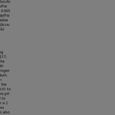
ในระดับ
ดท้าย
ณ 0.005
สุดท้าย
ยย่อย
งมีความ
อไป
ng
217,
the
th
trogen
dium.
n
 the
0.01 to
ere pH
d to
r a 2
hes
s also