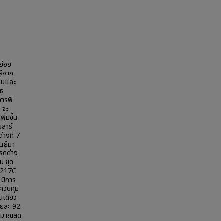
ย่อย
ุ์จาก
อมและ
ธุ
ตรฟี
 จะ
ิ่มขึ้น
มลาร์
่างที่ 7
ธุ์มา
รดด่าง
น ชุด
AS217C
 มีการ
ดควบคุม
่นเดียว
้อยละ 92
ปริมาณลด