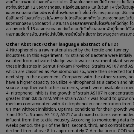
ลงเมื่อเวลาผ่านไป ในขณะที่พาราไนโตร ฟีนอลในชุดควบคุมมีปริมาณการปนเปื้อน
คงที่จนถึงวันที่ 12 ของการทดสอบ แล้วจึงเริ่มลดลง และในวันที่ 14 ซึ่งเป็นวันสุ
ของการทดลอง ยังคงมีพาราไนโตรฟีนอลตกด้างในน้ำทิ้งของชุดควบคุม ปริมา
มิลลิโมลาร์ ในขณะที่ตรวจไม่พบพาราไนโตรฟีนอลตกด้างในแด่ละชุดทดลองในวัน
ของการทดลอง ชุดทดลองที่ 3 สามารถ ย่อยสลายพาราไนโตรฟีนอลได้ดีที่สุด โด
สลายหมดวันที่ 13 ของการทดลอง ดังนั้นแบคทีเรียทั้งสองสายพันธุ์ที่แยก ได้จึ
เหมาะสมต่อการพัฒนาเพี่อนำไปใช้ในการบำบัดน้ำเสียจากโรงงานอุตสาหกรรมต่
Other Abstract (Other language abstract of ETD)
4-Nitrophenol is a raw material used by the textile and tannery
industries. In this experiment, 18 strains of Bacteria were initially
isolated from activated sludge wastewater treatment plant servi
these industries in Samut Prakam Province. Strains AS107 and AS
which are classified as Pseudomonas sp., were then selected for 
next step in the experiment. Compared with the other strains, bo
have a higher capacity to utilize 4-nitrophenol as a carbon and ni
source together with other nutrients, which were available in me
4- nitrophenol inhibits the growth of strain AS107 in concentratio
greater than 0.026 mM. While strain AS217 was found to grow on
medium contaminated with 4-nitrophenol in concentration from 
0.1 mM without inhibition. Optimal conditions for their growth w
7 and 30 °c. Strains AS 107, AS217 and mixed cultures were adde
influent from the textile industry. According to monitoring data fo
weeks period, the pH of the first, second, third, and control batc
declined from above 8 to approximately 7. A reduction in COD wa