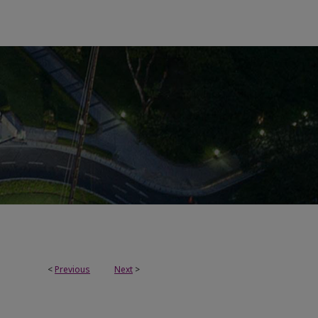
<
Previous
Next
>