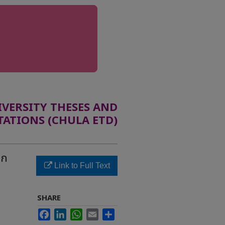
ERSITY THESES AND
TATIONS (CHULA ETD)
ยก
Link to Full Text
SHARE
Facebook
LinkedIn
WhatsApp
Email
Share