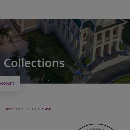
Account
>
>
Home
Chula-ETD
21498