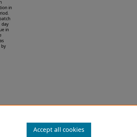
h
ion in
riod.
 batch
n day
ue in
e
as
 by
ากระบบ
y
Accept all cookies