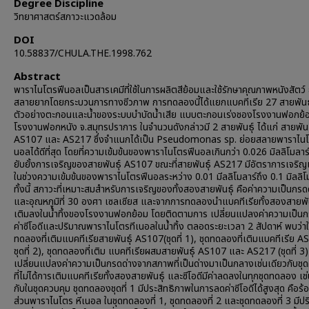
Degree Discipline
วิทยาศาสตร์สภาวะแวดล้อม
DOI
10.58837/CHULA.THE.1998.762
Abstract
พาราไนโตรฟีนอลเป็นสารเคมีที่ใช้ในการผลิตสีย้อมและใช้รักษาคุณภาพหนังสัตว์ 
สลายยากโดยกระบวนการทางชีวภาพ การทดลองนี้ได้แยกแบคทีเรีย 27 สายพันธ
ตัวอย่างตะกอนและน้ำของระบบบำบัดน้ำเสีย แบบตะกอนเร่งชองโรงงานฟอกย้
โรงงานฟอกหนัง จ.สมุทรปราการ ในจำนวนดังกล่าวมี 2 สายพันธุ์ ได้แก่ สายพัน
AS107 และ AS217 ซึ่งจำแนกได้เป็น Pseudomonas sp. ย่อยสลายพาราไนโ
นอลได้ดีที่สุด โดยที่ความเข้มข้นของพาราไนโตรฟีนอลเกินกว่า 0.026 มิลลิโมลาร์
ยับยั้งการเจริญของสายพันธุ์ AS107 ขณะที่สายพันธุ์ AS217 มีอัตราการเจริญเพ
ในช่วงความเข้มข้นของพาราไนโตรฟีนอลระหว่าง 0.01 มีลลิโมลาร์ถึง 0.1 มิลลิโ
ทั้งนี้ สภาวะที่เหมาะสมสำหรับการเจริญของทั้งสองสายพันธุ์ คือค่าความเป็นกรดด
และอุณหภูมิที่ 30 องศา เซลเซียส และจากการทดลองนำแบคทีเรียทั้งสองสายพัน
เติมลงในน้ำทิ้งของโรงงานฟอกย้อม โดยติดตามการ เปลี่ยนแปลงค่าความเป็นก
ค่าซีโอดีและปริมาณพาราไนโตรทีเนอลในน้ำทิ้ง ตลอดระยะเวลา 2 สัปดาห์ พบว่าใ
ทดลองที่เติมแบคทีเรียสายพันธุ์ AS107(ชุดที่ 1), ชุดทดลองที่เติมแบคทีเรีย 
ชุดที่ 2), ชุดทดลองที่เติม แบคทีเรียผสมสายพันธุ์ AS107 และ AS217 (ชุดที่ 3)
เปลี่ยนแปลงค่าความเป็นกรดด่างจากสภาพที่เป็นด่างมาเป็นกลางเช่นเดียวกับชุ
ที่ไม่ได้การเติมแบคทีเรียทั้งสองสายพันธุ์ และซีโอดีมีค่าลดลงในทุกชุดทดลอง เช
กับในชุดควบคุม ชุดทดลองชุดที่ 1 มีประสิทธิภาพในการลดค่าซีโอดีได้สูงสุด คือร
ส่วนพาราไนโตร หีเนอล ในชุดทดลองที่ 1, ชุดทดลองที่ 2 และชุดทดลองที่ 3 มี