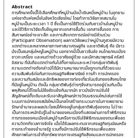
Abstract
การศึกษาครั้งนี้ได้เลือกศึกษาที่หมู่บ้านม้งน้ำเงินหนึ่งหมู่บ้าน ในอุทยาน
แห่งชาติแห่งหนึ่งในจังหวัดเชียงใหม่ โดยทำการวิจัยภาคสนามใน
หมู่บ้านเป็นระยะเวลา 1 ปี ซึ่งเป็นการใช้ชีวิตร่วมกับชาวบ้านในหมู่บ้าน
และใช้วิธีการวิจัยเก็บข้อมูลจากเอกสารชั้นต้น เอกสารชั้นรอง การ
สัมภาษณ์อย่างเจาะลึก และการสังเกตการณ์อย่างมีส่วนร่วม
(Participant Observation) ผลการวิจัยพบว่าหมู่บ้านภูสวยมีความ
แตกต่างและหลากหลายทางศาสนาเศรษฐกิจ และชาติพันธุ์ คือ มีชาว
ม้งเป็นชนกลุ่มใหญ่ในหมู่บ้าน นอกจากนี้เป็นชาวจีนฮ่อ คนไทย/คนเมือง
ชาวกะเหรี่ยง และคนต่างด้าวอาศัยอยู่ด้วย และมีศาสนาพุทธผี คริสต์
อิสลาม ที่นับถือแตกต่างกันไปทั้งภายในและระหว่างกลุ่มชาติพันธุ์
ความแตกต่างดังกล่าวมิได้มีความหมายมากเมื่อถูกแทนที่ด้วยระบบ
ความสัมพันธ์ต่อกันทางเศรษฐกิจพืชพาณิชย์ การค้า การปกครอง
และความทันสมัยและอิทธิพลของการท่องเที่ยวในบริบทของสังคมไทย
ที่มีอยู่ในหมู่บ้าน ดังนั้น กลุ่มชาติพันธุ์ต่างๆจึงสามารถอยู่ร่วมกันเป็น
พหุสังคมได้โดยไม่มีข้อขัดแย้งกันมากนัก ชาวม้งมีการปรับใช้
สัญลักษณ์ดั้งเดิมและรับเอาสัญลักษณ์ทางวัฒนธรรมใหม่เช่นการใช้
ระบบการปกครองสมัยใหม่เป็นกลไกสร้างกระบวนการในการพยายาม
รักษาอำนาจและผลประโยชน์ให้คงอยู่ในกลุ่มชาติพันธุ์ของตน ไม่ว่าจะ
เป็นการตระหนักรับรู้ในอำนาจของคนเมืองที่แสดงผ่านการทำพิธีกรรม
การทรงของคนเมืองในหมู่บ้านหรือการปรับใช้พิธีกรรมของตนเพื่อลด
ความวิตกกังวลทางจิตใจ เมื่อได้รับผลกระทบจากเศรษฐกิจทุนนิยมหรือ
การกระทำของอำนาจรัฐ รวมทั้งมีการปรับใช้พิธีกรรมเพื่อแสดง
ศักยภาพในการเข้าถึงทรัพยากรทางเศรษฐกิจสังคมและการปกครอง