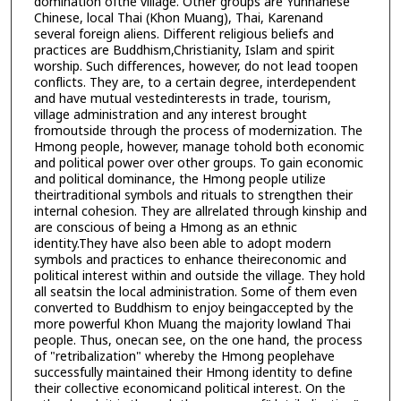
domination ofthe village. Other groups are Yunnanese
Chinese, local Thai (Khon Muang), Thai, Karenand
several foreign aliens. Different religious beliefs and
practices are Buddhism,Christianity, Islam and spirit
worship. Such differences, however, do not lead toopen
conflicts. They are, to a certain degree, interdependent
and have mutual vestedinterests in trade, tourism,
village administration and any interest brought
fromoutside through the process of modernization. The
Hmong people, however, manage tohold both economic
and political power over other groups. To gain economic
and political dominance, the Hmong people utilize
theirtraditional symbols and rituals to strengthen their
internal cohesion. They are allrelated through kinship and
are conscious of being a Hmong as an ethnic
identity.They have also been able to adopt modern
symbols and practices to enhance theireconomic and
political interest within and outside the village. They hold
all seatsin the local administration. Some of them even
converted to Buddhism to enjoy beingaccepted by the
more powerful Khon Muang the majority lowland Thai
people. Thus, onecan see, on the one hand, the process
of "retribalization" whereby the Hmong peoplehave
successfully maintained their Hmong identity to define
their collective economicand political interest. On the