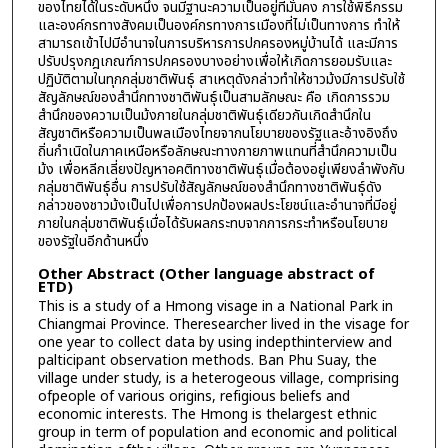
ของไทยได้ในระดับหนึ่ง จนมีฐานะความเป็นอยู่ที่มั่นคง การใช้พิธีกรรม
และองค์กรทางสังคมเป็นองค์กรทางการเมืองที่ไม่เป็นทางการ ทำให้
สามารถเข้าไปมีอำนาจในการบริหารการปกครองหมู่บ้านได้ และมีการ
ปรับปรุงกฎเกณฑ์การปกครองบางอย่างเพื่อให้เกิดการยอมรับและ
ปฏิบัติตามในทุกกลุ่มชาติพันธุ์ สาเหตุดังกล่าวทำให้ชาวม้งมีการปรับใช้
สัญลักษณ์ของสำนึกทางชาติพันธุ์เป็นสามลักษณะ คือ เกิดการรวม
สำนึกของความเป็นม้งภายในกลุ่มชาติพันธุ์เดียวกันเกิดสำนึกใน
สัญชาติหรือความเป็นพลเมืองไทยจากนโยบายของรัฐและอ้างอิงถึง
ถิ่นกำเนิดในภาคเหนือหรือลักษณะทางกายภาพแทนที่สำนึกความเป็น
ม้ง เพื่อหลีกเลี่ยงปัญหาอคติทางชาติพันธุ์เมื่อต้องอยู่เพียงลำพังกับ
กลุ่มชาติพันธุ์อื่น การปรับใช้สัญลักษณ์ของสำนึกทางชาติพันธุ์ดัง
กล่าวของชาวม้งเป็นไปเพื่อการปกป้องผลประโยชน์และอำนาจที่มีอยู่
ภายในกลุ่มชาติพันธุ์เมื่อได้รับผลกระทบจากการกระทำหรือนโยบาย
ของรัฐในอีกด้านหนึ่ง
Other Abstract (Other language abstract of
ETD)
This is a study of a Hmong visage in a National Park in
Chiangmai Province. Theresearcher lived in the visage for
one year to collect data by using indepthinterview and
palticipant observation methods. Ban Phu Suay, the
village under study, is a heterogeous village, comprising
ofpeople of various origins, refigious beliefs and
economic interests. The Hmong is thelargest ethnic
group in term of population and economic and political