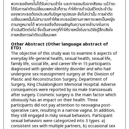
พวกเธอยังคงไม่ได้รับความเข้าใจ และการยอมรับจากสังคม แม้ว่าจะ
ได้รับการผ่าตัดเปลี่ยนเพศแล้วก็ตาม ทำให้การดำเนินชีวิตประจำวัน
ของพวกเธอต้องประสบกับปัญหาอุปสรรค ยิ่งไปกว่านั้น การผ่าตัด
เปลี่ยนเพศนั้นไม่สามารถทำให้พวกเธอมีสถานภาพทางเพศเป็นหญิง
ตามกฎหมายได้ พวกเธอจึงต้องเผชิญกับความยากลำบากในการ
ดำเนินชีวิตต่อไป ซึ่งเป็นสาเหตุที่ทำให้รายหนึ่งในงานวิจัยรู้สึกเสียใจ
ภายหลังการผ่าตัดเปลี่ยนเพศ
Other Abstract (Other language abstract of
ETD)
The objective of this study was to examine 6 aspects of
everyday life-general health, sexual health, sexual life,
family life, social life, and career life-in 15 participants
diagnosed with gender identity disorder and who had
undergone sex reassignment surgery at the Division of
Plastic and Reconstruction Surgery, Department of
Surgery, King Chulalongkorn Memorial Hospital. Adverse
consequences were reported by six male transsexuals
after surgery. Cosmetic surgery is the main factor which
obviously has an impact on their health. Three
participants did not pay attention to neovagina post-
operative care, resulting in a narrow vagina. In addition,
they still engaged in risky sexual behaviors. Participant
sexual behaviors were categorized into 3 types: a)
consistent sex with multiple partners, b) occasional sex