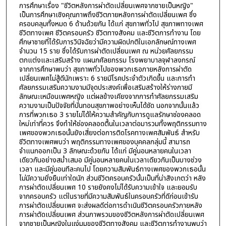
การศึกษาเรื่อง "ชีวิตหลังการผ่าตัดเปลี่ยนเพศจากชายเป็นหญิง"
เป็นการศึกษาเชิงคุณภาพถึงชีวิตภายหลังการผ่าตัดเปลี่ยนเพศ ซึ่ง
ครอบคลุมทั้งหมด 6 ด้านด้วยกัน ได้แก่ สุขภาพทั่วไป สุขภาพทางเพศ
ชีวิตทางเพศ ชีวิตครอบครัว ชีวิตทางสังคม และชีวิตการทำงาน โดย
ศึกษาชายที่ได้รับการวินิจฉัยว่ามีความผิดปกติในเอกลักษณ์ทางเพศ
จำนวน 15 ราย ซึ่งได้รับการผ่าตัดเปลี่ยนเพศ ณ หน่วยศัลยกรรม
ตกแต่งและเสริมสร้าง แผนกศัลยกรรม โรงพยาบาลจุฬาลงกรณ์
จากการศึกษาพบว่า สุขภาพทั่วไปของพวกเธอภายหลังการผ่าตัด
เปลี่ยนเพศไม่สู้ดีนักเพราะ 6 รายมีโรคประจำตัวเกิดขึ้น และการทำ
ศัลยกรรมเสริมความงามมีจุดประสงค์เพื่อเสริมสร้างให้ร่างกายมี
ลักษณะเหมือนเพศหญิง แต่ผลข้างเคียงจากการทำศัลยกรรมเสริม
ความงามเป็นปัจจัยที่บั่นทอนสุขภาพอย่างเห็นได้ชัด นอกจากนั้นแล้ว
การที่พวกเธอ 3 รายไม่ได้ให้ความสำคัญกับการดูแลรักษาช่องคลอด
ใหม่เท่าที่ควร จึงทำให้ช่องคลอดตื้นในเวลาต่อมารวมทั้งพฤติกรรมทาง
เพศของพวกเธอนั้นยังเสี่ยงต่อการติดโรคทางเพศสัมพันธ์ สำหรับ
ชีวิตทางเพศพบว่า พฤติกรรมทางเพศของบุคคลกลุ่มนี้ สามารถ
จำแนกออกเป็น 3 ลักษณะด้วยกัน ได้แก่ มีคู่นอนหลายคนในเวลา
เดียวกันอย่างสม่ำเสมอ มีคู่นอนหลายคนในเวลาเดียวกันเป็นบางช่วง
เวลา และมีคู่นอนทีละคนไป โดยความสัมพันธ์ทางเพศของพวกเธอนั้น
ไม่มีความยั่งยืนเท่าใดนัก ส่วนชีวิตครอบครัวนั้นเป็นที่น่าสังเกตว่า หลัง
การผ่าตัดเปลี่ยนเพศ 10 รายยังคงไม่ได้รับความเข้าใจ และยอมรับ
จากครอบครัว แต่ในรายที่มีความสัมพันธ์ในครอบครัวที่ดีก่อนเข้ารับ
การผ่าตัดเปลี่ยนเพศ จะส่งผลดีต่อการดำเนินชีวิตครอบครัวภายหลัง
การผ่าตัดเปลี่ยนเพศ ส่วนภาพรวมของชีวิตหลังการผ่าตัดเปลี่ยนเพศ
จากชายเป็นหญิงในแง่มุมของชีวิตทางสังคม และชีวิตการทำงานพบว่า