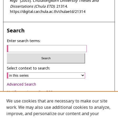
หญิง" (2003).
Chulalongkorn University Theses and
Dissertations (Chula ETD)
. 21314.
https://digital.car.chula.ac.th/chulaetd/21314
Search
Enter search terms:
Select context to search:
Advanced Search
Notify me via email or
RSS
We use cookies that are necessary to make our site
Browse
work. We may also use additional cookies to analyze,
Collections
improve, and personalize our content and your