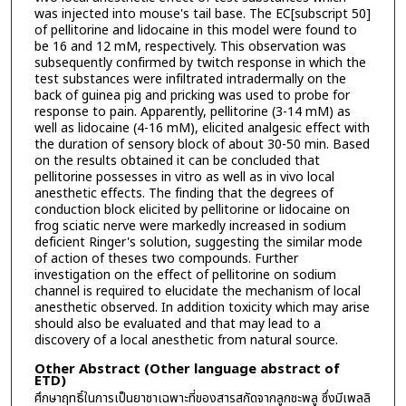
was injected into mouse's tail base. The EC[subscript 50]
of pellitorine and lidocaine in this model were found to
be 16 and 12 mM, respectively. This observation was
subsequently confirmed by twitch response in which the
test substances were infiltrated intradermally on the
back of guinea pig and pricking was used to probe for
response to pain. Apparently, pellitorine (3-14 mM) as
well as lidocaine (4-16 mM), elicited analgesic effect with
the duration of sensory block of about 30-50 min. Based
on the results obtained it can be concluded that
pellitorine possesses in vitro as well as in vivo local
anesthetic effects. The finding that the degrees of
conduction block elicited by pellitorine or lidocaine on
frog sciatic nerve were markedly increased in sodium
deficient Ringer's solution, suggesting the similar mode
of action of theses two compounds. Further
investigation on the effect of pellitorine on sodium
channel is required to elucidate the mechanism of local
anesthetic observed. In addition toxicity which may arise
should also be evaluated and that may lead to a
discovery of a local anesthetic from natural source.
Other Abstract (Other language abstract of
ETD)
ศึกษาฤทธิ์ในการเป็นยาชาเฉพาะที่ของสารสกัดจากลูกชะพลู ซึ่งมีเพลลิ