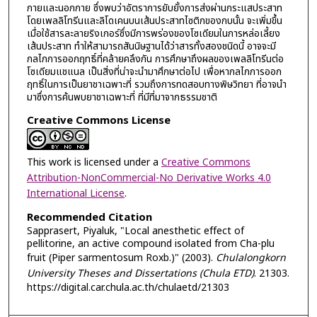
กายและนอกกาย ซึ่งพบว่าอัตราการยับยั้งการส่งผ่านกระแสประสาท
โดยเพลลิโทรีนและลิโดเคนบนเส้นประสาทไซติกของกบนั้น จะเพิ่มขึ้น
เมื่อใช้สารละลายริงเกอร์ซึ่งมีการพร่องของโซเดียมในการหล่อเลี้ยง
เส้นประสาท ทำให้สามารถสันนิษฐานได้ว่าสารทั้งสองชนิดนี้ อาจจะมี
กลไกการออกฤทธิ์ที่คล้ายคลึงกัน การศึกษาถึงผลของเพลลิโทรีนต่อ
โซเดียมแชแนล เป็นสิ่งที่น่าจะนำมาศึกษาต่อไป เพื่อหากลไกการออก
ฤทธิ์ในการเป็นยาชาเฉพาะที่ รวมถึงการทดสอบทางพิษวิทยา ที่อาจนำ
มาซึ่งการค้นพบยาชาเฉพาะที่ ที่มีที่มาจากธรรมชาติ
Creative Commons License
This work is licensed under a
Creative Commons
Attribution-NonCommercial-No Derivative Works 4.0
International License
.
Recommended Citation
Sapprasert, Piyaluk, "Local anesthetic effect of
pellitorine, an active compound isolated from Cha-plu
fruit (Piper sarmentosum Roxb.)" (2003).
Chulalongkorn
University Theses and Dissertations (Chula ETD)
. 21303.
https://digital.car.chula.ac.th/chulaetd/21303