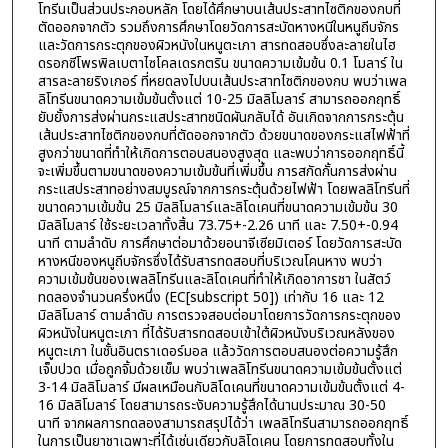
โทรีนเป็นส่วนประกอบหลัก โดยได้ศึกษาบนเส้นประสาทไซติกของกบที่
ตัดออกจากตัว รวมถึงการศึกษาโดยวัดการสะบัดหางหนีในหนูถีบจักร
และวัดการกระตุกของผิวหนังในหนูตะเภา สารทดสอบซึ่งละลายในไฮ
ดรอกซีโพรพิลเบตาไซโคลเดรกตริน ขนาดความเข้มข้น 0.1 โมลาร์ ใน
สารละลายริงเกอร์ ที่หยดลงไปบนเส้นประสาทไซติกของกบ พบว่าเพล
ลิโทรีนขนาดความเข้มข้นตั้งแต่ 10-25 มิลลิโมลาร์ สามารถออกฤทธิ์
ยับยั้งการส่งผ่านกระแสประสาทชนิดผันกลับได้ อันเกิดจากการกระตุ้น
เส้นประสาทไซติกของกบที่ตัดออกจากตัว ด้วยขนาดของกระแสไฟฟ้าที่
สูงกว่าขนาดที่ทำให้เกิดการตอบสนองสูงสุด และพบว่าการออกฤทธิ์นี้
จะเพิ่มขึ้นตามขนาดของความเข้มข้นที่เพิ่มขึ้น การสกัดกั้นการส่งผ่าน
กระแสประสาทอย่างสมบูรณ์จากการกระตุ้นด้วยไฟฟ้า โดยพลลิโทรีนที่
ขนาดความเข้มข้น 25 มิลลิโมลาร์และลิโดเคนที่ขนาดความเข้มข้น 30
มิลลิโมลาร์ ใช้ระยะเวลาทั้งสิ้น 73.75+-2.26 นาที และ 7.50+-0.94
นาที ตามลำดับ การศึกษาต่อมาด้วยอนาจีเซียมิเตอร์ โดยวัดการสะบัด
หางหนีของหนูถีบจักรซึ่งได้รับสารทดสอบที่บริเวณโคนหาง พบว่า
ความเข้มข้นของเพลลิโทรีนและลิโดเคนที่ทำให้เกิดอาการชา ในสัตว์
ทดลองจำนวนครึ่งหนึ่ง (EC[subscript 50]) เท่ากับ 16 และ 12
มิลลิโมลาร์ ตามลำดับ การตรวจสอบต่อมาโดยการวัดการกระตุกของ
ผิวหนังในหนูตะเภา ที่ได้รับสารทดสอบเข้าใต้ผิวหนังบริเวณหลังของ
หนูตะเภา ในชั้นอินตราเดอร์มอล แล้ววัดการตอบสนองต่อความรู้สึก
เจ็บปวด เมื่อถูกจิ้มด้วยเข็ม พบว่าเพลลิโทรีนขนาดความเข้มข้นตั้งแต่
3-14 มิลลิโมลาร์ มีผลเหมือนกับลิโดเคนที่ขนาดความเข้มข้นตั้งแต่ 4-
16 มิลลิโมลาร์ โดยสามารถระงับความรู้สึกได้นานประมาณ 30-50
นาที จากผลการทดลองสามารถสรุปได้ว่า เพลลิโทรีนสามารถออกฤทธิ์
ในการเป็นยาชาเฉพาะที่ได้เช่นเดียวกับลิโดเคน โดยการทดสอบทั้งใน