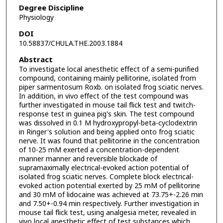
Degree Discipline
Physiology
DOI
10.58837/CHULA.THE.2003.1884
Abstract
To investigate local anesthetic effect of a semi-purified
compound, containing mainly pellitorine, isolated from
piper sarmentosum Roxb. on isolated frog sciatic nerves.
In addition, in vivo effect of the test compound was
further investigated in mouse tail flick test and twitch-
response test in guinea pig's skin. The test compound
was dissolved in 0.1 M hydroxypropyl-beta-cyclodextrin
in Ringer's solution and being applied onto frog sciatic
nerve. It was found that pellitorine in the concentration
of 10-25 mM exerted a concentration-dependent
manner manner and reversible blockade of
supramaximally electrical-evoked action potential of
isolated frog sciatic nerves. Complete block electrical-
evoked action potential exerted by 25 mM of pellitorine
and 30 mM of lidocaine was achieved at 73.75+-2.26 min
and 7.50+-0.94 min respectively. Further investigation in
mouse tail flick test, using analgesia meter, revealed in
vivo local anesthetic effect of test substances which