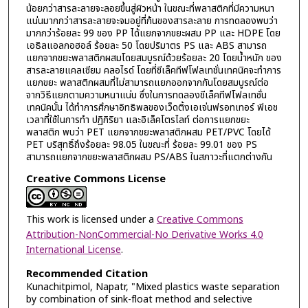
น้อยกว่าสารละลายจะลอยขึ้นสู่ผิวหน้า ในขณะที่พลาสติกที่มีความหนา
แน่นมากกว่าสารละลายจะจมอยู่ที่ก้นของสารละลาย การทดลองพบว่า
มากกว่าร้อยละ 99 ของ PP ได้แยกจากขยะผสม PP และ HDPE โดย
เอธิลแอลกอฮอล์ ร้อยละ 50 โดยปริมาตร PS และ ABS สามารถ
แยกจากขยะพลาสติกผสมโดยสมบูรณ์ด้วยร้อยละ 20 โดยน้ำหนัก ของ
สารละลายแคลเซียม คลอไรด์ โดยที่ชีเล็คทีฟโฟลเทชั่นเทคนิคจะทำการ
แยกขยะ พลาสติกผสมที่ไม่สามารถแยกออกจากกันโดยสมบูรณ์ต่อ
จากวิธีแยกตามความหนาแน่น ซึ่งในการทดลองชีเล็คทีฟโฟลเทชั่น
เทคนิคนั้น ได้ทำการศึกษาอิทธิพลของเว็ดติ้งเอเจ่นฟรอทเทอร์ พีเอช
เวลาที่ใช้ในการทำ ปฏิกิริยา และอิเล็คโตรไลท์ ต่อการแยกขยะ
พลาสติก พบว่า PET แยกจากขยะพลาสติกผสม PET/PVC โดยได้
PET บริสุทธิ์ถึงร้อยละ 98.05 ในขณะที่ ร้อยละ 99.01 ของ PS
สามารถแยกจากขยะพลาสติกผสม PS/ABS ในสภาวะที่แตกต่างกัน
Creative Commons License
This work is licensed under a
Creative Commons
Attribution-NonCommercial-No Derivative Works 4.0
International License
.
Recommended Citation
Kunachitpimol, Napatr, "Mixed plastics waste separation
by combination of sink-float method and selective