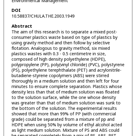
Environmental Management
DOI
10.58837/CHULA.THE.2003.1949
Abstract
The aim of this research is to separate a mixed post-
consumer plastics waste based on type of plastics by
using gravity method and then follow by selective
flotation. Analogous to gravity method, six mixed
plastics wastes with 0.3 - 0.5 centimetre in size,
composed of high density polyethylene (HDPE),
polypropylene (PP), poly(vinyl chloride) (PVC), polystyrene
(PS), polyethylene terephthalate (PET) and acrylonitrile-
butadiene-styrene copolymers (ABS) were stirred
thoroughly in a medium solution and then left for four
minutes to ensure complete separation. Plastics whose
density less than that of medium solution was floated
to the solution surface, while the one whose density
was greater than that of medium solution was sunk to
the bottom of the solution. The experimental results
showed that more than 99% of PP (with commercial
grade) could be separated from a mixture of pp and
HDPE when using 50% by volume of ethyl alcohol acted
as light medium solution. Mixture of PS and ABS could
be separated completely from a mix of PS, ABS, PET