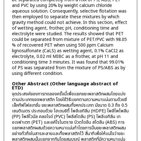
and PVC by using 20% by weight calcium chloride
aqueous solution. Consequently, selective flotation was
then employed to separate these mixtures by which
gravity method could not achieve. In this section, effect
of wetting agent, frother, pH, conditioning time and
electrolyte were studied. The results showed that PET
could be separated from mixture of PET/PVC with 98.05
% of recovered PET when using 500 ppm Calcium
lignosulfonate (CaLS) as wetting agent, 0.1% CaCI2 as
electrolyte, 0.02 ml MIBC as a frother, at pH 11 and
conditioning time 3 minutes. It was found that 99.01%
of PS was separated from the mixture of PS/ABS as by
using different condition.
Other Abstract (Other language abstract of
ETD)
จุดประสงค์ของการทดลองครั้งนี้เพื่อแยกขยะพลาสติกผสมโดยแบ่ง
ตามประเภทของพลาสติก โดยใช้วิธีแยกตามความหนาแน่นตามด้วยชี
เล็คทีฟโฟลเทชั่น ขยะพลาสติกผสมทั้งหกประเภท มีขนาด 0.3 ถึง 0.5
เซนติเมตร ประกอบด้วย ไฮเดนชิตี้ โพลีเอทิลีน (HDPE) โพลีโพไพลีน
(PP) โพลีไวนีล คลอไรด์ (PVC) โพลีสไตลีน (PS) โพลีเอทิลีน เท
อเรฟาเตท (PET) และอคิโรไนตราย บิวตไดอีน สไตลีน (ABS) การ
แยกพลาสติกผสมด้วยความหนาแน่นทำโดยการปั่นขยะพลาสติกผสม
อย่างทั่วถึงในสารละลายและทิ้งพลาสติกไว้ สี่นาทีเพื่อให้แน่ใจว่าขยะ
พลาสติกผสมนั้นแยกจากกันโดยสมบูรณ์ พลาสติกที่มีความหนาแน่น