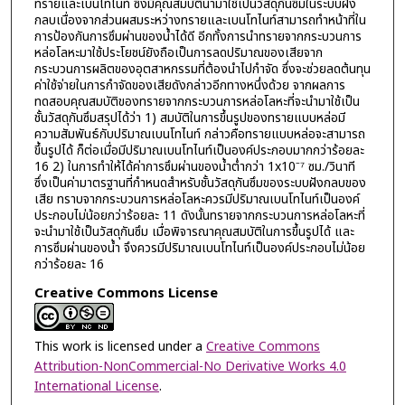
ทรายและเบนโทไนท์ ซึ่งมีคุณสมบัตินำมาใช้เป็นวัสดุกันซึมในระบบฝัง
กลบเนื่องจากส่วนผสมระหว่างทรายและเบนโทไนท์สามารถทำหน้าที่ใน
การป้องกันการซึมผ่านของน้ำได้ดี อีกทั้งการนำทรายจากกระบวนการ
หล่อโลหะมาใช้ประโยชน์ยังถือเป็นการลดปริมาณของเสียจาก
กระบวนการผลิตของอุตสาหกรรมที่ต้องนำไปกำจัด ซึ่งจะช่วยลดต้นทุน
ค่าใช้จ่ายในการกำจัดของเสียดังกล่าวอีกทางหนึ่งด้วย จากผลการ
ทดสอบคุณสมบัติของทรายจากกระบวนการหล่อโลหะที่จะนำมาใช้เป็น
ชั้นวัสดุกันซึมสรุปได้ว่า 1) สมบัติในการขึ้นรูปของทรายแบบหล่อมี
ความสัมพันธ์กับปริมาณเบนโทไนท์ กล่าวคือทรายแบบหล่อจะสามารถ
ขึ้นรูปได้ ก็ต่อเมื่อมีปริมาณเบนโทไนท์เป็นองค์ประกอบมากกว่าร้อยละ
16 2) ในการทำให้ได้ค่าการซึมผ่านของน้ำต่ำกว่า 1x10⁻⁷ ซม./วินาที
ซึ่งเป็นค่ามาตรฐานที่กำหนดสำหรับชั้นวัสดุกันซึมของระบบฝังกลบของ
เสีย ทราบจากกระบวนการหล่อโลหะควรมีปริมาณเบนโทไนท์เป็นองค์
ประกอบไม่น้อยกว่าร้อยละ 11 ดังนั้นทรายจากกระบวนการหล่อโลหะที่
จะนำมาใช้เป็นวัสดุกันซึม เมื่อพิจารณาคุณสมบัติในการขึ้นรูปได้ และ
การซึมผ่านของน้ำ จึงควรมีปริมาณเบนโทไนท์เป็นองค์ประกอบไม่น้อย
กว่าร้อยละ 16
Creative Commons License
This work is licensed under a
Creative Commons
Attribution-NonCommercial-No Derivative Works 4.0
International License
.