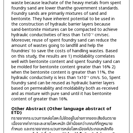
waste because leachate of the heavy metals from spent
foundry sand are lower thanthe government standards.
Foundry sands are primarily mixtures of sand and
bentonite. They have inherent potential to be used in
the construction of hydraulic barrier layers because
sand-bentonite mixtures can be compacted to achieve
hydraulic conductivities of less than 1x10⁻⁷ cm/sec.
Moreover, reuse of spent foundry sand can reduce the
amount of wastes going to landfill and help the
foundries' to save the costs of handling wastes. Based
on this study, the results are 1) moldability correlates
well with bentonite content and spent foundry sand can
be molded for bentonite content greater than 16% 2)
when the bentonite content is greater than 11%, the
hydraulic conductivity is less than 1x10⁻⁷ cm/s. So, Spent
foundry sand can be reused as hydraulic barrier layers
based on permeability and moldability both as-received
and as mixture with pure sand until it has bentonite
content of greater than 16%.
Other Abstract (Other language abstract of
ETD)
ทรายจากกระบวนการหล่อโลหะไม่จัดอยู่ในข่ายกากของเสียอันตราย
เนื่องจากค่าการชะละลายโลหะหนัก มีค่าน้อยกว่าเกณฑ์ที่กฎหมาย
กำหนด และทรายจากกระบวนการหล่อโลหะมีองค์ประกอบหลักคือ