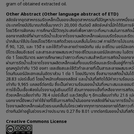
gram of obtained extracted oil.
Other Abstract (Other language abstract of ETD)
สลัดจ์จากอุตสาหกรรมรีดเหล็กเป็นของเสียอุตสาหกรรมที่มีปัญหาประเภทหนึ่งแ
ประเทศไทยมีปริมาณเกิดขึ้นมากกว่า 20,000 ตันต่อปี สลัดจ์เหล่านี้มักได้รับการจ
โดยวิธีการฝังกลบ การศึกษานี้มีวัตถุประสงค์เพื่อหาสภาวะที่เหมาะสมในการสกัดน
ออกจากสลัดจ์ที่ผ่านการรีดน้ำแล้วจากโรงงานผลิตเหล็กแผ่นแบบรีดร้อนและรีดเย
นำกลับมาใช้ประโยชน์โดยวิธีการสกัดด้วยระบบคลื่นไมโครเวฟ ภายใต้การโปรแกร
ที่ 90, 120, และ 150ํ ซ และใช้ตัวทำละลายต่างชนิดกัน เช่น อะซิโตน นอร์มัลเอ
ปิโตรเลียมอีเธอร์ และสารละลายผสมระหว่างอะซิโตนและนอร์มัลเฮกเซน ในอัตร
ต่อ 1 โดยปริมาตร ผลการศึกษาพบว่าสภาวะที่เหมาะสมสำหรับการสกัดน้ำออกจากส
ผ่านการรีดน้ำแล้วจาดโรงงานผลิตเหล็กแผ่นทั้งแบบรีดร้อนและรีดเย็นอยู่ที่กา
อุณหภูมิเท่ากับ 150 องศา เซลเซียสและใช้ตัวทำละลายที่เป็นสารละลายผสมระหว่
โตนกับนอร์มัลเฮกเซนในอัตราส่วน 1 ต่อ 1 โดยปริมาตร ซึ่งสามารถสกัดน้ำมันได้เ
28.83 เปอร์เซ็นต์ โดยน้ำหนักแห้งของสลัดจ์ และน้ำมันที่สกัดได้มีค่าความร้อนเฉล
เท่ากับ 9,965 แคลอรี่ต่อกรัม ซึ่งเป็นค่าความร้อนของน้ำมันที่เหมาะสมและยอมร
การใช้เป็นเชื้อเพิลงในโรงงานปูนซีเมนต์ได้ ส่วนกากของแข็งที่เหลือจากการสกั
ด้วยเหล็กเฉลี่ยเท่ากับ 78.4 เปอร์เซ็นต์ และวัสดุอื่น ๆ อีกเฉลี่ยนเท่ากับ 21.6 เปอ
นอกจากนี้ยังพบว่าค่าใช้จ่ายที่ใช้ในการสกัดน้ำมันออกจากสลัดจ์ที่ผ่านมาการรีดน้
โรงงานผลิตเหล็กแผ่นด้วยระบบคลื่นไมโครเวฟจากทุกการทดลองภายใต้สภาวะที
ต่างกันมีค่าอยู่ในช่วงระหว่างประมาณ 0.27 ถึง 8.01 บาทต่อกรัมของน้ำมันที่สกัด
Creative Commons License