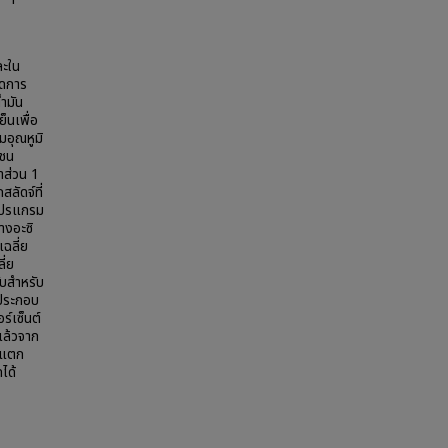
ละใน
ัดการ
้ำมัน
็นเพื่อ
มอุณหูมิ
กชน
าส่วน 1
ลัดจ์ที่
รโปรแกรม
างอะซิ
ฉลี่ย
ี่ย
ับสำหรับ
ดประกอบ
ร์เซ็นต์
ำแล้วจาก
่แตก
ได้