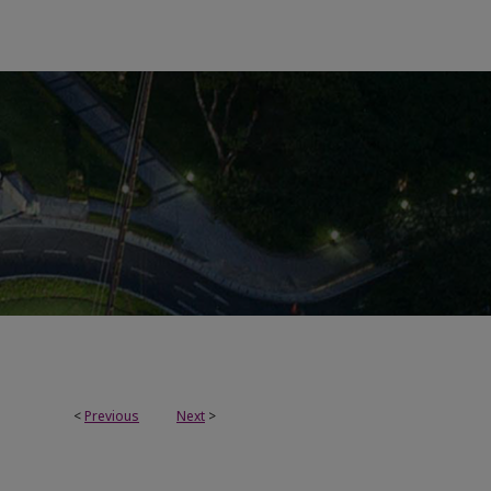
<
Previous
Next
>