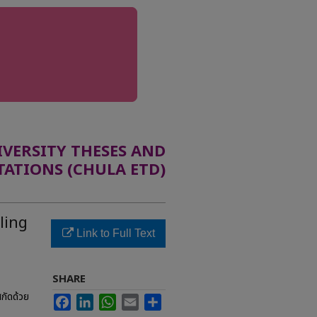
ERSITY THESES AND
TATIONS (CHULA ETD)
ling
Link to Full Text
SHARE
สกัดด้วย
Facebook
LinkedIn
WhatsApp
Email
Share