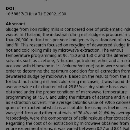
DOI
10.58837/CHULA.THE.2002.1930
Abstract
Sludge from iron rolling mills is considered one of problematic indu
waste. In Thailand, the industrial rolling mill sludge is produced m
than 20,000 metric tons per year and generally is disposed of in s
landifill. This research focused on recycling of dewatered sludge 
hot and cold rolling mills by microwave extraction. The various
temperature programming at 90, 120 and 150 C and the different
solvents such as acetone, N-hexane, petroleum ether and a mixt
acetone with N-hexane in 1:1 (volume/volume) ratio were studied
order to determine the optimum condition for oil extraction fro
dewatered sludge by microwave. Based on the results from the s
for both hot rolling mill and cold rolling mill cases, it was found t
average value of extracted oil of 28.83% as dry sludge basis was
obtained under the proper condition of microwave temperature
programming at 150 C and using the mixture of acetone and N-
as extraction solvent. The average calorific value of 9,965 calorie
gram of extracted oil which is acceptable for using as fuel in ceme
was yield. Iron and other materials of 78.4% and 21.6% by averag
respectively, were the components of solid residue after extracti
Regarding the cost of oil extraction by microwave obtained from
entire experimental runs, it was varied between 0.27 and 8.01 Ba