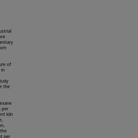
strial
ore
anitary
from
ure of
 in
m
tudy
he the
Hexane
s per
nt kiln
e,
on,
 the
ht per