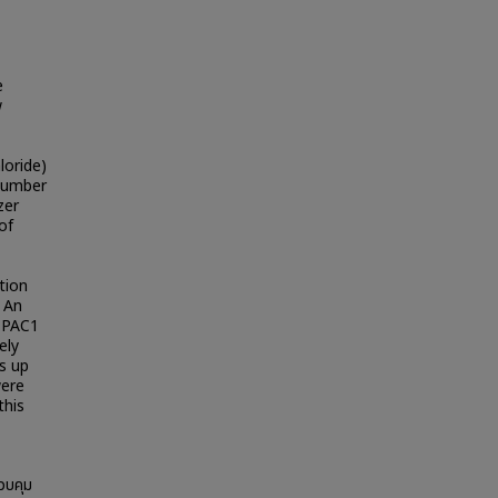
e
w
loride)
 number
zer
of
tion
 An
f PAC1
ely
s up
were
this
วบคุม