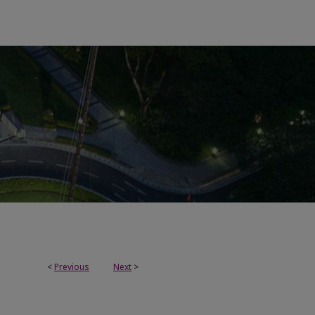
<
Previous
Next
>