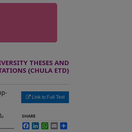
ERSITY THESES AND
TATIONS (CHULA ETD)
up-
Link to Full Text
SHARE
้น
Facebook
LinkedIn
WhatsApp
Email
Share