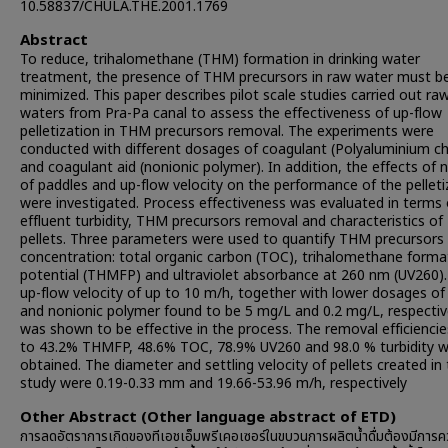
10.58837/CHULA.THE.2001.1769
Abstract
To reduce, trihalomethane (THM) formation in drinking water
treatment, the presence of THM precursors in raw water must b
minimized. This paper describes pilot scale studies carried out ra
waters from Pra-Pa canal to assess the effectiveness of up-flow
pelletization in THM precursors removal. The experiments were
conducted with different dosages of coagulant (Polyaluminium ch
and coagulant aid (nonionic polymer). In addition, the effects of
of paddles and up-flow velocity on the performance of the pelleti
were investigated. Process effectiveness was evaluated in terms 
effluent turbidity, THM precursors removal and characteristics of
pellets. Three parameters were used to quantify THM precursors
concentration: total organic carbon (TOC), trihalomethane forma
potential (THMFP) and ultraviolet absorbance at 260 nm (UV260).
up-flow velocity of up to 10 m/h, together with lower dosages o
and nonionic polymer found to be 5 mg/L and 0.2 mg/L, respectiv
was shown to be effective in the process. The removal efficiencie
to 43.2% THMFP, 48.6% TOC, 78.9% UV260 and 98.0 % turbidity 
obtained. The diameter and settling velocity of pellets created in 
study were 0.19-0.33 mm and 19.66-53.96 m/h, respectively
Other Abstract (Other language abstract of ETD)
การลดอัตราการเกิดของทีเอชเอ็มพรีเคอเซอร์ในขบวนการผลิตนํ้าดื่มต้องมีการค