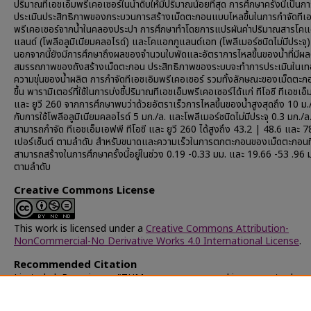
ปริมาณทีเอชเอ็มพรีเคอเซอร์ในนํ้าดิบให้มีปริมาณน้อยที่สุด การศึกษาครั้งนี้เป็นก
ประเมินประสิทธิภาพของกระบวนการสร้างเม็ดตะกอนแบบไหลขึ้นในการกำจัดทีเอ
พรีเคอเซอร์จากน้ำในคลองประปา การศึกษาทำโดยการแปรผันค่าปริมาณสารโคแ
แลนด์ (โพลีอลูมิเนียมคลอไรด์) และโคแอกกูแลนด์เอท (โพลีเมอร์ชนิดไม่มีประจุ)
นอกจากนี้ยังมีการศึกษาถึงผลของจำนวนใบพัดและอัตราการไหลขึ้นของน้ำที่มีผล
สมรรถภาพของถังสร้างเม็ดตะกอน ประสิทธิภาพของระบบจะทำการประเมินในเท
ความขุ่นของน้ำผลิต การกำจัดทีเอชเอิมพรีเคอเซอร์ รวมทั้งลักษณะของเม็ดตะกอน
ขึ้น พารามิเตอร์ที่ใช้ในการบ่งชี้ปริมาณทีเอชเอ็มพรีเคอเซอร์ได้แก่ ทีโอซี ทีเอชเอ
และ ยูวี 260 จากการศึกษาพบว่าด้วยอัตราเร็วการไหลขึ้นของน้ำสูงสุดถึง 10 ม.
กับการใช้โพลีอลูมิเนียมคลอไรด์ 5 มก./ล. และโพลีเมอร์ชนิดไม่มีประจุ 0.3 มก./ล
สามารถกำจัด ทีเอชเอ็มเอฟพี ทีโอซี และ ยูวี 260 ได้สูงถึง 43.2 | 48.6 และ 7
เปอร์เซ็นต์ ตามลำดับ สำหรับขนาดและความเร็วในการตกตะกอนของเม็ดตะกอนที
สามารถสร้างในการศึกษาครั้งนี้อยู่ในช่วง 0.19 -0.33 มม. และ 19.66 -53 .96 
ตามลำดับ
Creative Commons License
This work is licensed under a
Creative Commons Attribution-
NonCommercial-No Derivative Works 4.0 International License
.
Recommended Citation
Limtrakul, Pornpimon, "THM precursor removal in raw water by u
pelletization process" (2001).
Chulalongkorn University Theses 
Dissertations (Chula ETD)
. 21131.