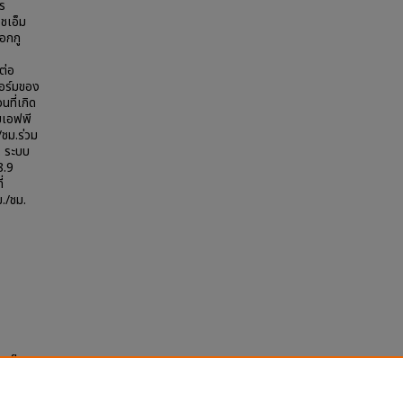
าร
ชเอ็ม
อกกู
ต่อ
อร์มของ
ที่เกิด
็มเอฟพี
/ชม.ร่วม
. ระบบ
8.9
่
ม./ชม.
p-flow
and