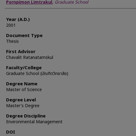
Author
Pornpimon Limtrakul
,
Graduate School
Year (A.D.)
2001
Document Type
Thesis
First Advisor
Chavalit Ratanatamskul
Faculty/College
Graduate School (บัณฑิตวิทยาลัย)
Degree Name
Master of Science
Degree Level
Master's Degree
Degree Discipline
Environmental Management
DOI