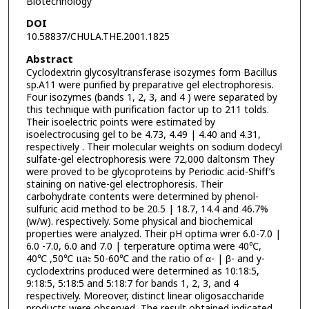
Biotechnology
DOI
10.58837/CHULA.THE.2001.1825
Abstract
Cyclodextrin glycosyltransferase isozymes form Bacillus
sp.A11 were purified by preparative gel electrophoresis.
Four isozymes (bands 1, 2, 3, and 4 ) were separated by
this technique with purification factor up to 211 tolds.
Their isoelectric points were estimated by
isoelectrocusing gel to be 4.73, 4.49 | 4.40 and 4.31,
respectively . Their molecular weights on sodium dodecyl
sulfate-gel electrophoresis were 72,000 daltonsm They
were proved to be glycoproteins by Periodic acid-Shiff’s
staining on native-gel electrophoresis. Their
carbohydrate contents were determined by phenol-
sulfuric acid method to be 20.5 | 18.7, 14.4 and 46.7%
(w/w). respectively. Some physical and biochemical
properties were analyzed. Their pH optima wrer 6.0-7.0 |
6.0 -7.0, 6.0 and 7.0 | terperature optima were 40℃,
40℃ ,50℃ และ 50-60℃ and the ratio of α- | β- and y-
cyclodextrins produced were determined as 10:18:5,
9:18:5, 5:18:5 and 5:18:7 for bands 1, 2, 3, and 4
respectively. Moreover, distinct linear oligosaccharide
products were observed, The result obtained indicated