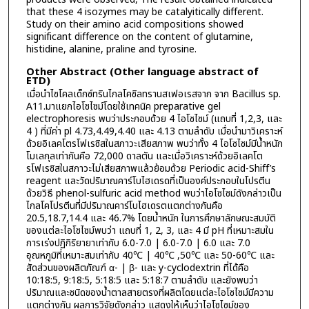
that these 4 isozymes may be catalyitically different.
Study on their amino acid compositions showed
significant difference on the content of glutamine,
histidine, alanine, praline and tyrosine.
Other Abstract (Other language abstract of
ETD)
เมื่อนำไซโคลเด็กซ์ทรินไกลโคซิลทรานสเฟอเรสจาก จาก Bacillus sp.
A11.มาแยกไอโซไซม์โดยใช้เทคนิค preparative gel
electrophoresis พบว่าประกอบด้วย 4 ไอโซไซม์ (แถบที่ 1,2,3, และ
4 ) ที่มีค่า pl 4.73,4.49,4.40 และ 4.13 ตามลำดับ เมื่อนำมาวิเคราะห์
ด้วยอิเลคโตรโฟเรซิสในสภาวะเสียสภาพ พบว่าทั้ง 4 ไอโซไซม์มีน้ำหนัก
โมเลกุลเท่ากันคือ 72,000 ดาลตัน และเมื่อวิเคราะห์ด้วยอิเลคโต
รโฟเรซิสในสภาวะไม่เสียสภาพแล้วย้อมด้วย Periodic acid-Shiff’s
reagent และวัดปริมาณคาร์โบไฮเดรดที่เป็นองค์ประกอบในโปรตีน
ด้วยวิธี phenol-sulfuric acid method พบว่าไอโซไซม์ดังกล่าวเป็น
ไกลโคโปรตีนที่มีปริมาณคาร์โบไฮเดรตแตกต่างกันคือ
20.5,18.7,14.4 และ 46.7% โดยน้ำหนัก ในการศึกษาลักษณะสมบัติ
ของแต่ละไอโซไซม์พบว่า แถบที่ 1, 2, 3, และ 4 มี pH ที่เหมาะสมใน
การเร่งปฏิกิริยายาเท่ากับ 6.0-7.0 | 6.0-7.0 | 6.0 และ 7.0
อุณหภูมิที่เหมาะสมเท่ากับ 40℃ | 40℃ ,50℃ และ 50-60℃ และ
สัดส่วนของผลิตภัณฑ์ α- | β- และ y-cyclodextrin ที่ได้คือ
10:18:5, 9:18:5, 5:18:5 และ 5:18:7 ตามลำดับ และยังพบว่า
ปริมาณและชนิดของน้ำตาลสายตรงที่ผลิตโดยแต่ละไอโซไซม์มีความ
แตกต่างกัน ผลการวิจัยดังกล่าว แสดงให้เห็นว่าไอโซไซม์ของ