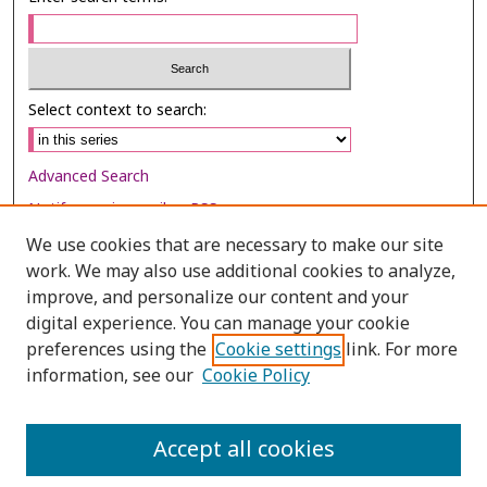
Select context to search:
Advanced Search
Notify me via email or
RSS
We use cookies that are necessary to make our site
Browse
work. We may also use additional cookies to analyze,
Collections
improve, and personalize our content and your
digital experience. You can manage your cookie
Disciplines
preferences using the
Cookie settings
link. For more
Authors
information, see our
Cookie Policy
Author Corner
Author FAQ
Accept all cookies