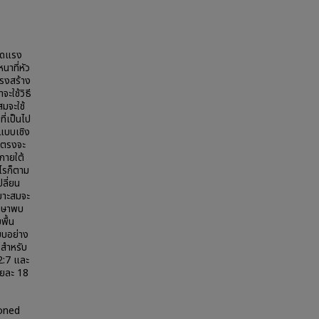
อัดแรง
นาที่หัว
ครงสร้าง
จะใช้วิธี
มจะใช้
ี่เป็นไป
นแบบเชิง
้นตรงจะ
 ภายใต้
ไรก็ตาม
ปลี่ยน
มาะสมจะ
ึกษาพบ
พื้น
บบอย่าง
 สำหรับ
42:7 และ
อยละ 18
oned