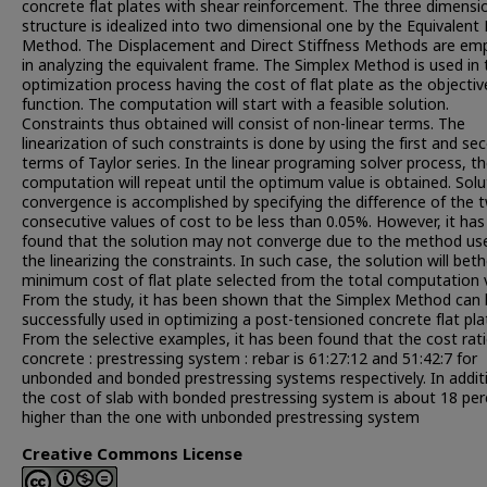
concrete flat plates with shear reinforcement. The three dimensi
structure is idealized into two dimensional one by the Equivalent
Method. The Displacement and Direct Stiffness Methods are em
in analyzing the equivalent frame. The Simplex Method is used in 
optimization process having the cost of flat plate as the objectiv
function. The computation will start with a feasible solution.
Constraints thus obtained will consist of non-linear terms. The
linearization of such constraints is done by using the first and se
terms of Taylor series. In the linear programing solver process, t
computation will repeat until the optimum value is obtained. Solu
convergence is accomplished by specifying the difference of the 
consecutive values of cost to be less than 0.05%. However, it ha
found that the solution may not converge due to the method use
the linearizing the constraints. In such case, the solution will bet
minimum cost of flat plate selected from the total computation 
From the study, it has been shown that the Simplex Method can
successfully used in optimizing a post-tensioned concrete flat pla
From the selective examples, it has been found that the cost rati
concrete : prestressing system : rebar is 61:27:12 and 51:42:7 for
unbonded and bonded prestressing systems respectively. In addit
the cost of slab with bonded prestressing system is about 18 pe
higher than the one with unbonded prestressing system
Creative Commons License