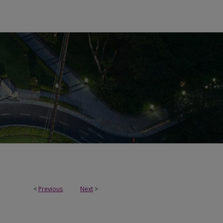
<
Previous
Next
>