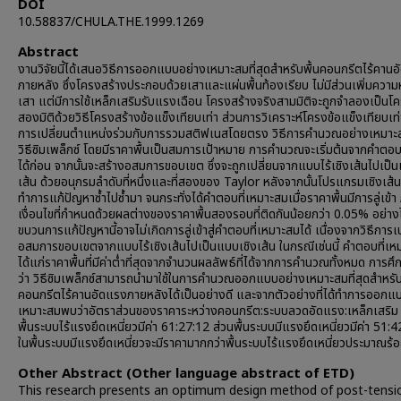
DOI
10.58837/CHULA.THE.1999.1269
Abstract
งานวิจัยนี้ได้เสนอวิธีการออกแบบอย่างเหมาะสมที่สุดสำหรับพื้นคอนกรีตไร้คาน
ภายหลัง ซึ่งโครงสร้างประกอบด้วยเสาและแผ่นพื้นท้องเรียบ ไม่มีส่วนเพิ่มความห
เสา แต่มีการใช้เหล็กเสริมรับแรงเฉือน โครงสร้างจริงสามมิติจะถูกจำลองเป็นโ
สองมิติด้วยวิธีโครงสร้างข้อแข็งเทียบเท่า ส่วนการวิเคราะห์โครงข้อแข็งเทียบเท่า
การเปลี่ยนตำแหน่งร่วมกับการรวมสติฟเนสโดยตรง วิธีการคำนวณอย่างเหมาะส
วิธีซิมเพล็กซ์ โดยมีราคาพื้นเป็นสมการเป้าหมาย การคำนวณจะเริ่มต้นจากคำตอบท
ได้ก่อน จากนั้นจะสร้างอสมการขอบเขต ซึ่งจะถูกเปลี่ยนจากแบบไร้เชิงเส้นไปเป็
เส้น ด้วยอนุกรมลำดับที่หนึ่งและที่สองของ Taylor หลังจากนั้นโปรแกรมเชิงเส
ทำการแก้ปัญหาซ้ำไปซ้ำมา จนกระทั่งได้คำตอบที่เหมาะสมเมื่อราคาพื้นมีการลู่เข้า
เงื่อนไขที่กำหนดด้วยผลต่างของราคาพื้นสองรอบที่ติดกันน้อยกว่า 0.05% อย่าง
ขบวนการแก้ปัญหานี้อาจไม่เกิดการลู่เข้าสู่คำตอบที่เหมาะสมได้ เนื่องจากวิธีการเ
อสมการขอบเขตจากแบบไร้เชิงเส้นไปเป็นแบบเชิงเส้น ในกรณีเช่นนี้ คำตอบที่เห
ได้แก่ราคาพื้นที่มีค่าต่ำที่สุดจากจำนวนผลลัพธ์ที่ได้จากการคำนวณทั้งหมด การศ
ว่า วิธีซิมเพล็กซ์สามารถนำมาใช้ในการคำนวณออกแบบอย่างเหมาะสมที่สุดสำหรับ
คอนกรีตไร้คานอัดแรงภายหลังได้เป็นอย่างดี และจากตัวอย่างที่ได้ทำการออกแ
เหมาะสมพบว่าอัตราส่วนของราคาระหว่างคอนกรีต:ระบบลวดอัดแรง:เหล็กเสริม
พื้นระบบไร้แรงยึดเหนี่ยวมีค่า 61:27:12 ส่วนพื้นระบบมีแรงยึดเหนี่ยวมีค่า 51:
ในพื้นระบบมีแรงยึดเหนี่ยวจะมีราคามากกว่าพื้นระบบไร้แรงยึดเหนี่ยวประมาณร้
Other Abstract (Other language abstract of ETD)
This research presents an optimum design method of post-tensi