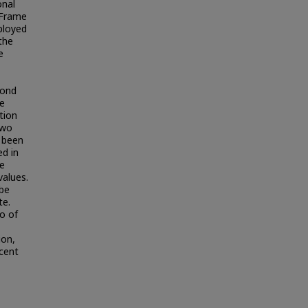
onal
 Frame
ployed
the
e
cond
he
tion
two
s been
d in
he
values.
 be
te.
o of
ion,
rcent