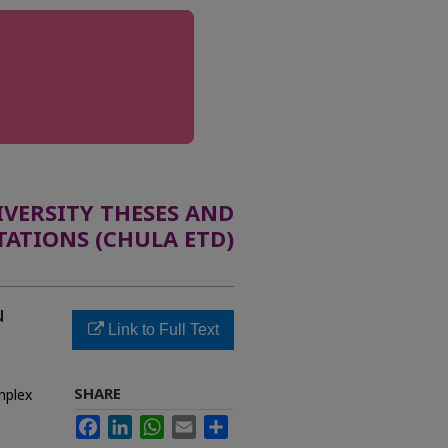
ERSITY THESES AND
TATIONS (CHULA ETD)
น
Link to Full Text
SHARE
mplex
Facebook
LinkedIn
WhatsApp
Email
Share