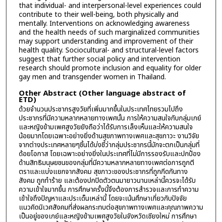
that individual- and interpersonal-level experiences could
contribute to their well-being, both physically and
mentally. Interventions on acknowledging awareness
and the health needs of such marginalized communities
may support understanding and improvement of their
health quality. Sociocultural- and structural-level factors
suggest that further social policy and intervention
research should promote inclusion and equality for older
gay men and transgender women in Thailand.
Other Abstract (Other language abstract of
ETD)
ด้วยจำนวนประชากรสูงวัยที่เพิ่มมากขึ้นในประเทศไทยรวมไปถึง
ประชากรที่มีความหลากหลายทางเพศนั้น การให้ความสนใจกับกลุ่มเกย์
และหญิงข้ามเพศสูงวัยยังถือว่าได้รับการเล็งเห็นและให้ความสนใจ
น้อยมากโดยเฉพาะอย่างยิ่งด้านสุขภาพทางเพศและสุขภาวะ งานวิจัย
จากต่างประเทศหลายๆชิ้นได้บ่งชี้ว่ากลุ่มประชากรนี้มักจะตกเป็นกลุ่มที่
ด้อยโอกาส โดยเฉพาะอย่างยิ่งในประเทศที่ไม่มีการรองรับและปกป้อง
ด้านสิทธิมนุษยชนของกลุ่มที่มีความหลากหลายทางเพศต่อการถูกตี
ตราและแบ่งแยกจากสังคม สุขภาวะของประชากรที่ถูกกีดกันทาง
สังคม ถูกทำร้าย และต้องปกปิดตัวตนมายาวนานเหล่านี้ควรจะได้รับ
ความเข้าใจมากขึ้น การศึกษาครั้งนี้จึงต้องการสำรวจและการทำความ
เข้าใจถึงปัญหาและประเด็นเหล่านี้ โดยจะเน้นศึกษาเกี่ยวกับปัจจัย
แนวคิดนิเวศสังคมที่ส่งผลกระทบต่อสุขภาพทางเพศและคุณภาพความ
เป็นอยู่ของเกย์และหญิงข้ามเพศสูงวัยในจังหวัดเชียงใหม่ การศึกษา