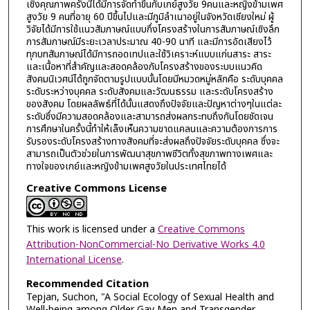
เชิงคุณภาพครั้งนี้ได้มีการจัดทำขึ้นกับเกย์สูงวัย 9คนและหญิงข้ามเพศ
สูงวัย 9 คนที่อายุ 60 ปีขึ้นไปและมีภูมิลำเนาอยู่ในจังหวัดเชียงใหม่ ผู้
วิจัยได้มีการใช้แนวสัมภาษณ์แบบกึ่งโครงสร้างในการสัมภาษณ์เชิงลึก
การสัมภาษณ์มีระยะเวลาประมาณ 40-90 นาที และมีการอัดเสียงไว้
ทุกบทสัมภาษณ์ได้มีการถอดเทปและใช้วิเคราะห์แบบแก่นสาระ สาระ
และเนื้อหาที่สำคัญและสอดคล้องกับโครงสร้างของระบบแนวคิด
สังคมนิเวศน์ได้ถูกจัดตามรูปแบบนั้นโดยมีหมวดหมู่หลักคือ ระดับบุคคล
ระดับระหว่างบุคคล ระดับสังคมและวัฒนธรรม และระดับโครงสร้าง
ของสังคม โดยผลลัพธ์ที่ได้นั้นแสดงถึงปัจจัยและปัญหาต่างๆในแต่ละ
ระดับซึ่งมีความสอดคล้องและสามารถส่งผลกระทบถึงกันโดยชัดเจน
การศึกษาในครั้งนี้ทำให้เล็งเห็นความขาดแคลนและความต้องการการ
รับรองระดับโครงสร้างทางสังคมที่จะส่งผลถึงปัจจัยระดับบุคคล ซึ่งจะ
สามารถเป็นตัวช่วยในการพัฒนาสุขภาพชีวิตทั้งสุขภาพทางเพศและ
ทางใจของเกย์และหญิงข้ามเพศสูงวัยในประเทศไทยได้
Creative Commons License
This work is licensed under a
Creative Commons
Attribution-NonCommercial-No Derivative Works 4.0
International License
.
Recommended Citation
Tepjan, Suchon, "A Social Ecology of Sexual Health and
Well-being among Older Gay Men and Transgender