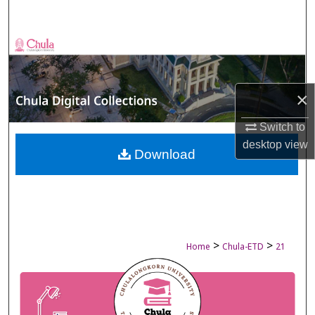
Search
Browse Collections
My Account
×
About
Switch to
desktop
view
Digital Commons Network™
Download
>
>
Home
Chula-ETD
21