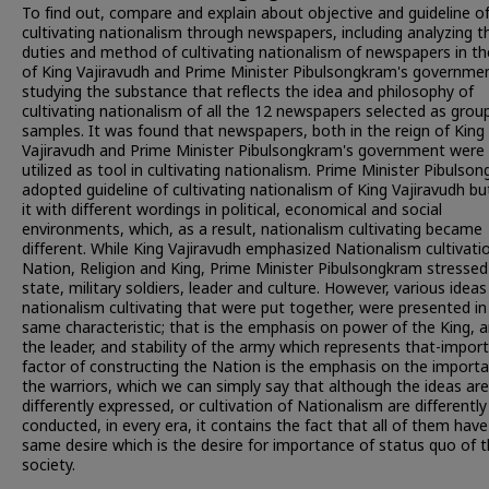
To find out, compare and explain about objective and guideline o
cultivating nationalism through newspapers, including analyzing th
duties and method of cultivating nationalism of newspapers in th
of King Vajiravudh and Prime Minister Pibulsongkram's governme
studying the substance that reflects the idea and philosophy of
cultivating nationalism of all the 12 newspapers selected as grou
samples. It was found that newspapers, both in the reign of King
Vajiravudh and Prime Minister Pibulsongkram's government were
utilized as tool in cultivating nationalism. Prime Minister Pibulso
adopted guideline of cultivating nationalism of King Vajiravudh b
it with different wordings in political, economical and social
environments, which, as a result, nationalism cultivating became
different. While King Vajiravudh emphasized Nationalism cultivati
Nation, Religion and King, Prime Minister Pibulsongkram stressed
state, military soldiers, leader and culture. However, various ideas
nationalism cultivating that were put together, were presented in
same characteristic; that is the emphasis on power of the King, 
the leader, and stability of the army which represents that-impor
factor of constructing the Nation is the emphasis on the import
the warriors, which we can simply say that although the ideas are
differently expressed, or cultivation of Nationalism are differently
conducted, in every era, it contains the fact that all of them have
same desire which is the desire for importance of status quo of 
society.