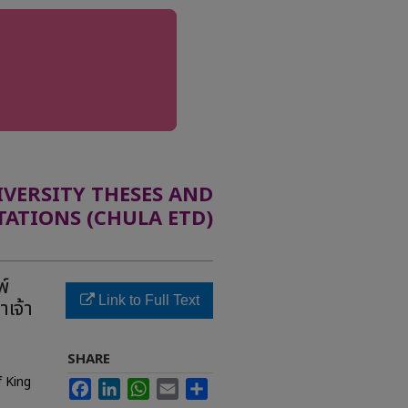
ERSITY THESES AND
TATIONS (CHULA ETD)
พ์
Link to Full Text
เจ้า
SHARE
f King
Facebook
LinkedIn
WhatsApp
Email
Share