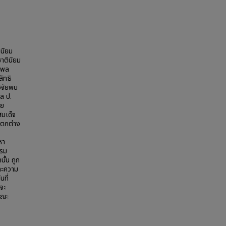
ินิยม
ชาตินิยม
มพล
ัทธิ
วิจัยพบ
ล ป.
ดย
มเด็จ
แตกต่าง
หา
รรม
ั้น ถูก
ละความ
ที่
 จะ
ษณะ