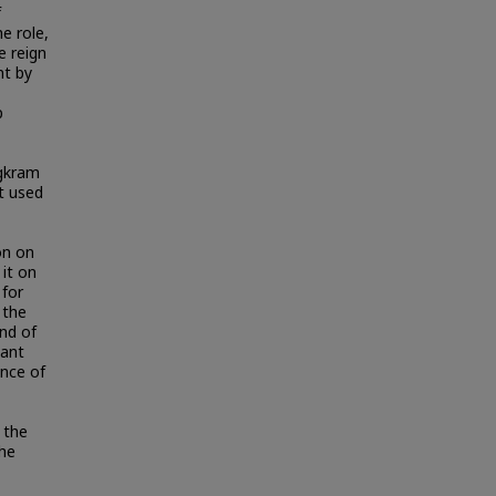
f
e role,
e reign
nt by
p
ngkram
ut used
on on
 it on
 for
 the
and of
tant
ance of
 the
the