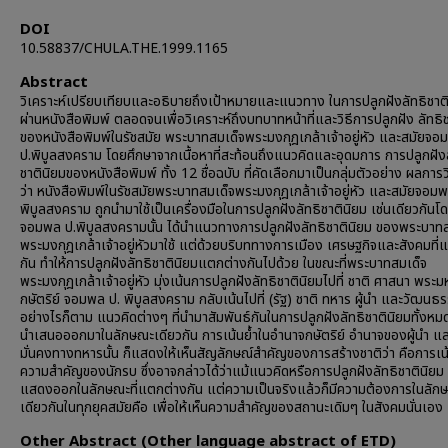
DOI
10.58837/CHULA.THE.1999.1165
Abstract
วิเคราะห์เปรียบเทียบและอธิบายถึงเป้าหมายและแนวทาง ในการปลูกฝังลัทธิชาต
ผ่านหนังสือพิมพ์ ตลอดจนเพื่อวิเคราะห์ถึงบทบาทหน้าที่และวิธีการปลูกฝัง ลัทธิ
ของหนังสือพิมพ์ในรัชสมัย พระบาทสมเด็จพระมงกุฎเกล้าเจ้าอยู่หัว และสมัยจอ
ป.พิบูลสงคราม โดยศึกษาจากเนื้อหาที่สะท้อนถึงแนวคิดและอุดมการ การปลูกฝังล
ชาตินิยมของหนังสือพิมพ์ ทั้ง 12 ชื่อฉบับ ที่คัดเลือกมาเป็นกลุ่มตัวอย่าง ผลการ
ว่า หนังสือพิมพ์ในรัชสมัยพระบาทสมเด็จพระมงกุฎเกล้าเจ้าอยู่หัว และสมัยจอมพ
พิบูลสงคราม ถูกนำมาใช้เป็นเครื่องมือในการปลูกฝังลัทธิชาตินิยม เช่นเดียวกันโ
จอมพล ป.พิบูลสงครามนั้น ได้นำแนวทางการปลูกฝังลัทธิชาตินิยม ของพระบาทส
พระมงกุฎเกล้าเจ้าอยู่หัวมาใช้ แต่ด้วยบริบททางการเมือง เศรษฐกิจและสังคมที่
กัน ทำให้การปลูกฝังลัทธิชาตินิยมแตกต่างกันไปด้วย ในขณะที่พระบาทสมเด็จ
พระมงกุฎเกล้าเจ้าอยู่หัว มุ่งเน้นการปลูกฝังลัทธิชาตินิยมไปที่ ชาติ ศาสนา พระม
กษัตริย์ จอมพล ป. พิบูลสงคราม กลับเน้นไปที่ (รัฐ) ชาติ ทหาร ผู้นำ และวัฒนธ
อย่างไรก็ตาม แนวคิดต่างๆ ที่นำมาสัมพันธ์กันในการปลูกฝังลัทธิชาตินิยมทั้งหมดน
นำเสนอออกมาในลักษณะเดียวกัน การเน้นย้ำในอำนาจกษัตริย์ อำนาจของผู้นำ แ
มั่นคงทางทหารนั้น ก็แสดงให้เห็นสัญลักษณ์สำคัญของการสร้างชาติว่า คือการเน้น
ความสำคัญของนักรบ ซึ่งอาจกล่าวได้ว่าแม้แนวคิดหรือการปลูกฝังลัทธิชาตินิยม
แสดงออกในลักษณะที่แตกต่างกัน แต่ความเป็นจริงแล้วก็มีความต้องการในลัก
เดียวกันในทุกยุคสมัยคือ เพื่อให้เห็นความสำคัญของสถานะเดิมๆ ในสังคมนั่นเอง
Other Abstract (Other language abstract of ETD)