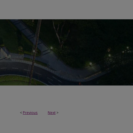
<
Previous
Next
>