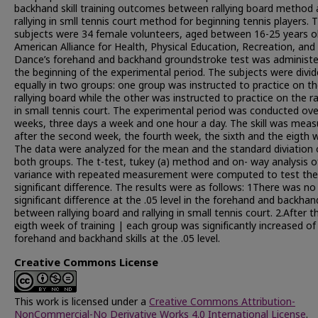
backhand skill training outcomes between rallying board method
rallying in smll tennis court method for beginning tennis players. 
subjects were 34 female volunteers, aged between 16-25 years o
American Alliance for Health, Physical Education, Recreation, and
Dance’s forehand and backhand groundstroke test was administe
the beginning of the experimental period. The subjects were divi
equally in two groups: one group was instructed to practice on t
rallying board while the other was instructed to practice on the ra
in small tennis court. The experimental period was conducted ove
weeks, three days a week and one hour a day. The skill was meas
after the second week, the fourth week, the sixth and the eigth 
The data were analyzed for the mean and the standard diviation 
both groups. The t-test, tukey (a) method and on- way analysis o
variance with repeated measurement were computed to test the
significant difference. The results were as follows: 1There was no
significant difference at the .05 level in the forehand and backhand
between rallying board and rallying in small tennis court. 2.After t
eigth week of training | each group was significantly increased of
forehand and backhand skills at the .05 level.
Creative Commons License
This work is licensed under a
Creative Commons Attribution-
NonCommercial-No Derivative Works 4.0 International License
.