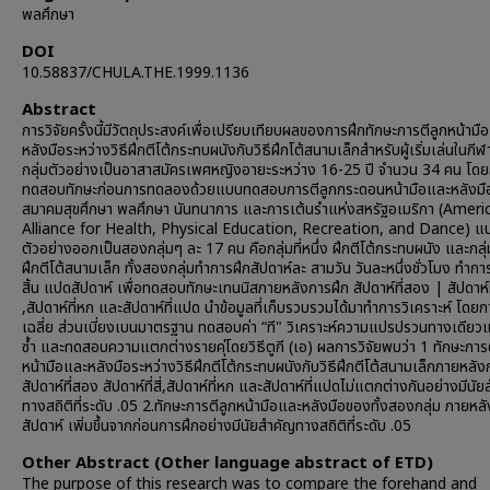
พลศึกษา
DOI
10.58837/CHULA.THE.1999.1136
Abstract
การวิจัยครั้งนี้มีวัตถุประสงค์เพื่อเปรียบเทียบผลของการฝึกทักษะการตีลูกหน้ามื
หลังมือระหว่างวิธีฝึกตีโต้กระทบผนังกับวิธีฝึกโต้สนามเล็กสำหรับผู้เริ่มเล่นในกี
กลุ่มตัวอย่างเป็นอาสาสมัครเพศหญิงอายะระหว่าง 16-25 ปี จำนวน 34 คน โด
ทดสอบทักษะก่อนการทดลองด้วยแบบทดสอบการตีลูกกระดอนหน้ามือและหลังม
สมาคมสุขศึกษา พลศึกษา นันทนาการ และการเต้นรำแห่งสหรัฐอเมริกา (Ameri
Alliance for Health, Physical Education, Recreation, and Dance) แบ่
ตัวอย่างออกเป็นสองกลุ่มๆ ละ 17 คน คือกลุ่มที่หนึ่ง ฝึกตีโต้กระทบผนัง และกลุ่
ฝึกตีโต้สนามเล็ก ทั้งสองกลุ่มทำการฝึกสัปดาห์ละ สามวัน วันละหนึ่งชั่วโมง ทำการ
สิ้น แปดสัปดาห์ เพื่อทดสอบทักษะเทนนิสภายหลังการฝึก สัปดาห์ที่สอง | สัปดาห์ที่
,สัปดาห์ที่หก และสัปดาห์ที่แปด นำข้อมูลที่เก็บรวบรวมได้มาทำการวิเคราะห์ โดยก
เฉลี่ย ส่วนเบี่ยงเบนมาตรฐาน ทดสอบค่า “ที" วิเคราะห์ความแปรปรวนทางเดียว
ซ้ำ และทดสอบความแตกต่างรายคุ่โดยวิธีตูกี (เอ) ผลการวิจัยพบว่า 1 ทักษะการต
หน้ามือและหลังมือระหว่างวิธีฝึกตีโต้กระทบผนังกับวิธีฝึกตีโต้สนามเล็กภายหลัง
สัปดาห์ที่สอง สัปดาห์ที่สี่,สัปดาห์ที่หก และสัปดาห์ที่แปดไม่แตกต่างกันอย่างมีนั
ทางสถิติที่ระดับ .05 2.ทักษะการตีลูกหน้ามือและหลังมือของทั้งสองกลุ่ม ภายหล
สัปดาห์ เพิ่มขึ้นจากก่อนการฝึกอย่างมีนัยสำคัญทางสถิติที่ระดับ .05
Other Abstract (Other language abstract of ETD)
The purpose of this research was to compare the forehand and