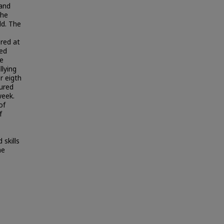
 and
The
ld. The
red at
ded
he
llying
r eigth
ured
week.
of
f
 skills
he