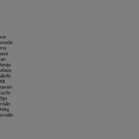
อและ
ฬาเทนนิส
ยการ
ือของ
can
งกลุ่ม
มที่สอง
ฝึกทั้ง
สี่
ารหาค่า
แบบวัด
ีลูก
การฝึก
ยสำคัญ
ังการฝึก