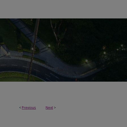
<
Previous
Next
>