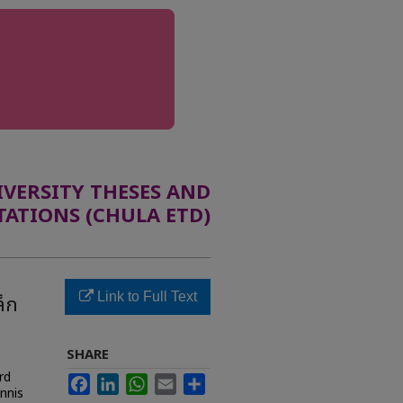
ERSITY THESES AND
TATIONS (CHULA ETD)
Link to Full Text
ล็ก
SHARE
rd
Facebook
LinkedIn
WhatsApp
Email
Share
nnis