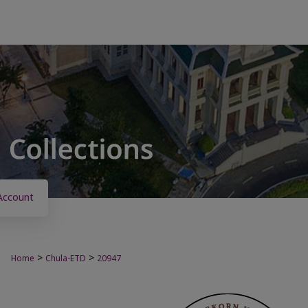
Account
>
>
Home
Chula-ETD
20947