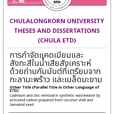
CHULALONGKORN UNIVERSITY
THESES AND DISSERTATIONS
(CHULA ETD)
การกำจัดแคดเมียมและ
สังกะสีในน้ำเสียสังเคราะห์
ด้วยถ่านกัมมันต์ที่เตรียมจาก
กะลามะพร้าว และเมล็ดมะขาม
Other Title (Parallel Title in Other Language of
ETD)
Cadmium and zinc removal in synthetic wastewater by
acticated carbon prepared from coconut shell and
tamarind seed