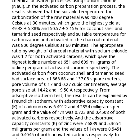
chemical activated processes using sodium chloride
(NaCl). In the activated carbon preparation process, the
results showed that the suitable temperature for
carbonization of the raw material was 400 degree
Celsius at 30 minutes, which gave the highest yield at
49.48 + 5.88% and 50.57 + 3.15% for coconut shell and
tamarind seed respectively and suitable temperature for
carbonization and activated of the charcoal material
was 800 degree Celsius at 60 minutes. The appropriate
ratio by weight of charcoal material with sodium chloride
was 1:2 for both activated carbons, which gave the
highest iodine number at 651 and 609 milligrams of
iodine per gram of activated carbon respectively. The
activated carbon from coconut shell and tamarind seed
had surface area of 366.68 and 137.05 square meters,
pore volume of 0.17 and 0.27 cubic centimeters, average
pore size at 14.42 and 19.50 A respectively. From
adsorptive isotherm test, the results can be explained by
Freundlich isotherm, with adsorptive capacity constant
(K) of cadmium was 6.4912 and 4.2854 milligrams per
gram and the value of 1/n was 0.723 and 0.4508 of both
activated carbons respectively. And the adsorptive
capacity constants (K) of zinc were 7.6839 and 5.3654
milligrams per gram and the values of 1/n were 0.5451
and 0.4045 of both activated carbons respectively. In