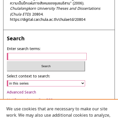
ความเป็นปึกแผ่นทางสังคมของชุมชนอีสาน" (2006).
Chulalongkorn University Theses and Dissertations
(Chula ETD)
. 20804.
https://digital.car.chula.ac.th/chulaetd/20804
Search
Enter search terms:
Select context to search:
Advanced Search
Notify me via email or
RSS
We use cookies that are necessary to make our site
Browse
work. We may also use additional cookies to analyze,