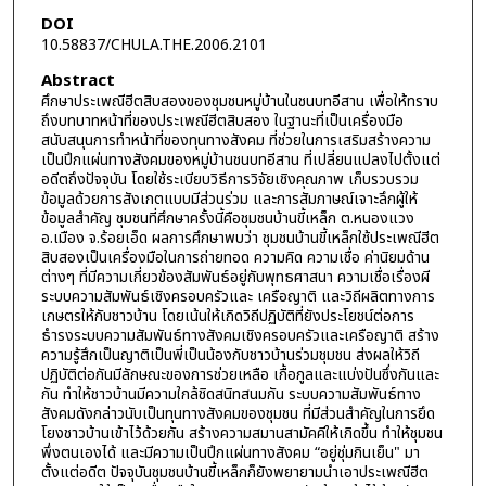
DOI
10.58837/CHULA.THE.2006.2101
Abstract
ศึกษาประเพณีฮีตสิบสองของชุมชนหมู่บ้านในชนบทอีสาน เพื่อให้ทราบ
ถึงบทบาทหน้าที่ของประเพณีฮีตสิบสอง ในฐานะที่เป็นเครื่องมือ
สนับสนุนการทำหน้าที่ของทุนทางสังคม ที่ช่วยในการเสริมสร้างความ
เป็นปึกแผ่นทางสังคมของหมู่บ้านชนบทอีสาน ที่เปลี่ยนแปลงไปตั้งแต่
อดีตถึงปัจจุบัน โดยใช้ระเบียบวิธีการวิจัยเชิงคุณภาพ เก็บรวบรวม
ข้อมูลด้วยการสังเกตแบบมีส่วนร่วม และการสัมภาษณ์เจาะลึกผู้ให้
ข้อมูลสำคัญ ชุมชนที่ศึกษาครั้งนี้คือชุมชนบ้านขี้เหล็ก ต.หนองแวง
อ.เมือง จ.ร้อยเอ็ด ผลการศึกษาพบว่า ชุมชนบ้านขี้เหล็กใช้ประเพณีฮีต
สิบสองเป็นเครื่องมือในการถ่ายทอด ความคิด ความเชื่อ ค่านิยมด้าน
ต่างๆ ที่มีความเกี่ยวข้องสัมพันธ์อยู่กับพุทธศาสนา ความเชื่อเรื่องผี
ระบบความสัมพันธ์เชิงครอบครัวและ เครือญาติ และวิถีผลิตทางการ
เกษตรให้กับชาวบ้าน โดยเน้นให้เกิดวิถีปฏิบัติที่ยังประโยชน์ต่อการ
ธำรงระบบความสัมพันธ์ทางสังคมเชิงครอบครัวและเครือญาติ สร้าง
ความรู้สึกเป็นญาติเป็นพี่เป็นน้องกับชาวบ้านร่วมชุมชน ส่งผลให้วิถี
ปฏิบัติต่อกันมีลักษณะของการช่วยเหลือ เกื้อกูลและแบ่งปันซึ่งกันและ
กัน ทำให้ชาวบ้านมีความใกล้ชิดสนิทสนมกัน ระบบความสัมพันธ์ทาง
สังคมดังกล่าวนับเป็นทุนทางสังคมของชุมชน ที่มีส่วนสำคัญในการยึด
โยงชาวบ้านเข้าไว้ด้วยกัน สร้างความสมานสามัคคีให้เกิดขึ้น ทำให้ชุมชน
พึ่งตนเองได้ และมีความเป็นปึกแผ่นทางสังคม “อยู่ชุ่มกินเย็น" มา
ตั้งแต่อดีต ปัจจุบันชุมชนบ้านขี้เหล็กก็ยังพยายามนำเอาประเพณีฮีต