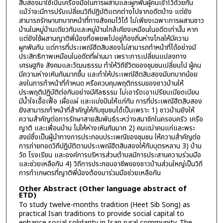
สิบสองมาใช้เป็นเครื่องมือในการผสานและผูกพันผู้คนเข้าไว้ด้วยกัน
แม้ว่าจะมีการปรับเปลี่ยนวิถีปฏิบัติแตกต่างไปจากอดีตบ้าง แต่ยัง
สามารถรักษาบทบาทหน้าที่ทางสังคมไว้ได้ ไม่เพียงเฉพาะการผสานชาว
บ้านในหมู่บ้านเดียวกันและหมู่บ้านใกล้เคียงเหมือนในอดีตเท่านั้น หาก
แต่ยังใช้ผสานญาติพี่น้องที่อพยพไปอยู่ท้องถิ่นห่างไกลให้มีความ
ผูกพันกัน แต่การที่ประเพณีฮีตสิบสองไม่สามารถทำหน้าที่ได้อย่างมี
ประสิทธิภาพเหมือนในอดีตที่ผ่านมา เพราะการเปลี่ยนแปลงทาง
เศรษฐกิจ สังคมและวัฒนธรรม ทำให้วิถีชีวิตของชุมชนเปลี่ยนไป ผู้คน
มีความห่างเหินกันมากขึ้น และทำให้ประเพณีฮีตสิบสองมีบทบาทน้อย
ลงในการทำหน้าที่กำหนด หรือควบคุมพฤติกรรมของชาวบ้านให้
ประพฤติปฏิบัติต่อกันอย่างมีศีลธรรม ไม่เอารัดเอาเปรียบเบียดเบียน
มีน้ำใจเอื้อเฟื้อ เผื่อแผ่ และแบ่งปันให้แก่กัน การที่ประเพณีฮีตสิบสอง
ยังสามารถทำหน้าที่สำคัญให้กับชุมชนได้เป็นเพราะ 1) ชาวบ้านยังให้
ความสำคัญต่อการรักษาสายสัมพันธ์ระหว่างสมาชิกในครอบครัว เครือ
ญาติ และเพื่อนบ้าน ไม่ให้ห่างเหินกันมาก 2) คนเฒ่าคนแก่และพระ
สงฆ์ซึ่งเป็นผู้นำทางการประกอบประเพณีของชุมชน ให้ความสำคัญต่อ
การถ่ายทอดวิถีปฏิบัติตามประเพณีฮีตสิบสองให้กับบุตรหลาน 3) บ้าน
วัด โรงเรียน และองค์การบริหารส่วนตำบลมีการประสานความร่วมมือ
และช่วยเหลือกัน 4) วิถีการประกอบอาชีพของชาวบ้านส่วนใหญ่เป็นวิถี
การทำเกษตรที่ญาติพี่น้องต้องมาร่วมมือช่วยเหลือกัน
Other Abstract (Other language abstract of
ETD)
To study twelve-months tradition (Heet Sib Song) as
practical Isan traditions to provide social capital to
enhance social solidarity in Isan rural community. The