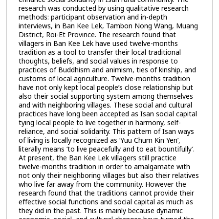
research was conducted by using qualitative research
methods: participant observation and in-depth
interviews, in Ban Kee Lek, Tambon Nong Wang, Muang
District, Roi-Et Province. The research found that
villagers in Ban Kee Lek have used twelve-months
tradition as a tool to transfer their local traditional
thoughts, beliefs, and social values in response to
practices of Buddhism and animism, ties of kinship, and
customs of local agriculture. Twelve-months tradition
have not only kept local people’s close relationship but
also their social supporting system among themselves
and with neighboring villages. These social and cultural
practices have long been accepted as Isan social capital
tying local people to live together in harmony, self-
reliance, and social solidarity. This pattern of Isan ways
of living is locally recognized as ‘Yuu Chum Kin Yen’,
literally means ‘to live peacefully and to eat bountifully’.
At present, the Ban Kee Lek villagers still practice
twelve-months tradition in order to amalgamate with
not only their neighboring villages but also their relatives
who live far away from the community. However the
research found that the traditions cannot provide their
effective social functions and social capital as much as
they did in the past. This is mainly because dynamic