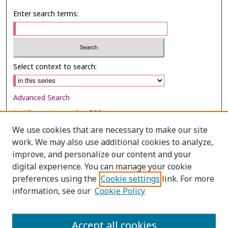
Enter search terms:
Select context to search:
Advanced Search
Notify me via email or
RSS
We use cookies that are necessary to make our site
Browse
work. We may also use additional cookies to analyze,
Collections
improve, and personalize our content and your
digital experience. You can manage your cookie
Disciplines
preferences using the
Cookie settings
link. For more
Authors
information, see our
Cookie Policy
Author Corner
Author FAQ
Accept all cookies