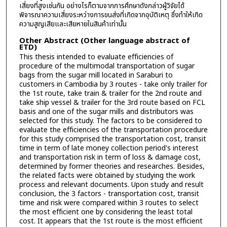
เสี่ยงที่สูงเช่นกัน อย่างไรก็ตามจากการศึกษาดังกล่าวผู้วิจัยได้
พิจารณาความเสี่ยงระหว่างการขนส่งที่เกิดจากอุบัติเหตุ ซึ่งทำให้เกิด
ความสูญเสียและเสียหายในสินค้าเท่านั้น
Other Abstract (Other language abstract of
ETD)
This thesis intended to evaluate efficiencies of
procedure of the multimodal transportation of sugar
bags from the sugar mill located in Saraburi to
customers in Cambodia by 3 routes - take only trailer for
the 1st route, take train & trailer for the 2nd route and
take ship vessel & trailer for the 3rd route based on FCL
basis and one of the sugar mills and distributors was
selected for this study. The factors to be considered to
evaluate the efficiencies of the transportation procedure
for this study comprised the transportation cost, transit
time in term of late money collection period's interest
and transportation risk in term of loss & damage cost,
determined by former theories and researches. Besides,
the related facts were obtained by studying the work
process and relevant documents. Upon study and result
conclusion, the 3 factors - transportation cost, transit
time and risk were compared within 3 routes to select
the most efficient one by considering the least total
cost. It appears that the 1st route is the most efficient