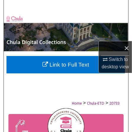
Search
Browse Collections
My Account
×
About
Switch to
Digital Commons Network™
Link to Full Text
desktop
view
>
>
Home
Chula-ETD
20733