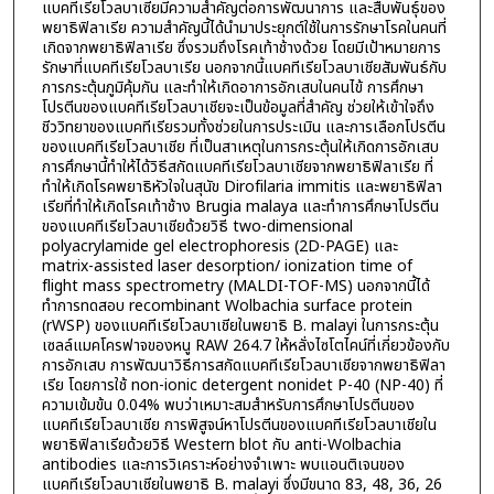
แบคทีเรียโวลบาเซียมีความสำคัญต่อการพัฒนาการ และสืบพันธุ์ของ
พยาธิฟิลาเรีย ความสำคัญนี้ได้นำมาประยุกต์ใช้ในการรักษาโรคในคนที่
เกิดจากพยาธิฟิลาเรีย ซึ่งรวมถึงโรคเท้าช้างด้วย โดยมีเป้าหมายการ
รักษาที่แบคทีเรียโวลบาเรีย นอกจากนี้แบคทีเรียโวลบาเชียสัมพันธ์กับ
การกระตุ้นภูมิคุ้มกัน และทำให้เกิดอาการอักเสบในคนไข้ การศึกษา
โปรตีนของแบคทีเรียโวลบาเชียจะเป็นข้อมูลที่สำคัญ ช่วยให้เข้าใจถึง
ชีววิทยาของแบคทีเรียรวมทั้งช่วยในการประเมิน และการเลือกโปรตีน
ของแบคทีเรียโวลบาเชีย ที่เป็นสาเหตุในการกระตุ้นให้เกิดการอักเสบ
การศึกษานี้ทำให้ได้วิธีสกัดแบคทีเรียโวลบาเชียจากพยาธิฟิลาเรีย ที่
ทำให้เกิดโรคพยาธิหัวใจในสุนัข Dirofilaria immitis และพยาธิฟิลา
เรียที่ทำให้เกิดโรคเท้าช้าง Brugia malaya และทำการศึกษาโปรตีน
ของแบคทีเรียโวลบาเชียด้วยวิธี two-dimensional
polyacrylamide gel electrophoresis (2D-PAGE) และ
matrix-assisted laser desorption/ ionization time of
flight mass spectrometry (MALDI-TOF-MS) นอกจากนี้ได้
ทำการทดสอบ recombinant Wolbachia surface protein
(rWSP) ของแบคทีเรียโวลบาเชียในพยาธิ B. malayi ในการกระตุ้น
เซลล์แมคโครฟาจของหนู RAW 264.7 ให้หลั่งไซโตไคน์ที่เกี่ยวข้องกับ
การอักเสบ การพัฒนาวิธีการสกัดแบคทีเรียโวลบาเชียจากพยาธิฟิลา
เรีย โดยการใช้ non-ionic detergent nonidet P-40 (NP-40) ที่
ความเข้มข้น 0.04% พบว่าเหมาะสมสำหรับการศึกษาโปรตีนของ
แบคทีเรียโวลบาเชีย การพิสูจน์หาโปรตีนของแบคทีเรียโวลบาเชียใน
พยาธิฟิลาเรียด้วยวิธี Western blot กับ anti-Wolbachia
antibodies และการวิเคราะห์อย่างจำเพาะ พบแอนติเจนของ
แบคทีเรียโวลบาเชียในพยาธิ B. malayi ซึ่งมีขนาด 83, 48, 36, 26