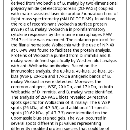
derived from Wolbachia of B. malayi by two-dimensional
polyacrylamide gel electrophoresis (2D-PAGE) coupled
with matrix-assisted laser desorption/ ionization time of
flight mass spectrometry (MALDI-TOF-MS). In addition,
the role of recombinant Wolbachia surface protein
(rWSP) of B. malayi Wolbachia in proinflammatory
cytokine responses by the murine macrophages RAW
264.7 cell line was examined. The isolation protocol for
the filarial nematode Wolbachia with the use of NP-40
at 0.04% was found to facilitate the protein analysis.
Proteins of Wolbachia purified from D. immitis and B.
malayi were defined specifically by Western blot analysis
with anti-Wolbachia antibodies. Based on the
immunoblot analysis, the 83-kDa, 48-kDa, 36-kDa, 26-
kDa (WSP), 20-kDa and 17-kDa antigenic bands of B.
malayi Wolbachia were detected. Moreover, the
common antigens, WSP, 20-kDa, and 17-kDa, to both
Wolbachia of D. immitis, and B. malayi were identified.
The analysis of 2D-PAGE blots revealed 24 reactive
spots specific for Wolbachia of B. malayi. The 6 WSP
spots (26 kDa, pI 4.7-5.5), and additional 11 specific
spots (20-62 kDa, pI 4.7-7.3) were identified on the
Coomassie blue-stained gels. The WSP occurred in
several spots different in pI values representing
differently modified protein species that could be of