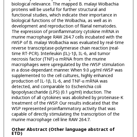
biological relevance. The mapped B. malayi Wolbachia
proteins will be useful for further structural and
functional studies, which indicate their importance in
biological functions of the Wolbachia, as well as in
development and reproduction of filarial nematodes.
The expression of proinflammatory cytokine mRNA in
murine macrophage RAW 264.7 cells incubated with the
rWSP of B. malayi Wolbachia was evaluated by real-time
reverse transcriptase-polymerase chain reaction (real-
time RT-PCR). Interleukin (IL)-1β, IL-6, and tumor
necrosis factor (TNF)-α mRNA from the murine
macrophages were upregulated by the rWSP stimulation
in a dose-dependant manner. When 9.0 μg/ml rWSP was
supplemented to the cell cultures, highly enhanced
production of IL-1β, IL-6, and TNF-α mRNA was
detected, and comparable to Escherichia coli
lipopolysaccharide (LPS) (0.1 μg/ml) induction. The
induction of all cytokines was abolished by proteinase-K
treatment of the rWSP. Our results indicated that the
WSP represented proinflammatory activity that was
capable of directly stimulating the transcription of the
murine macrophage cell line RAW 264.7.
Other Abstract (Other language abstract of
ETD)