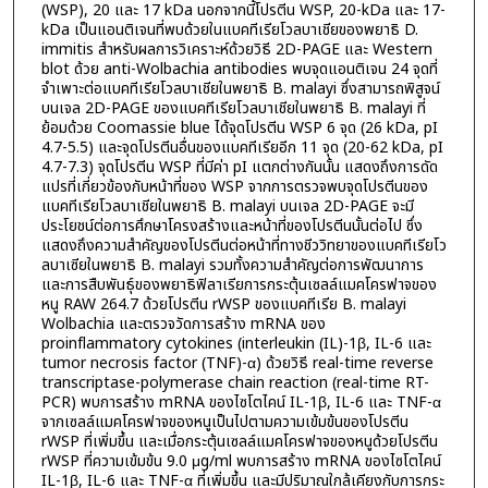
(WSP), 20 และ 17 kDa นอกจากนี้โปรตีน WSP, 20-kDa และ 17-
kDa เป็นแอนติเจนที่พบด้วยในแบคทีเรียโวลบาเชียของพยาธิ D.
immitis สำหรับผลการวิเคราะห์ด้วยวิธี 2D-PAGE และ Western
blot ด้วย anti-Wolbachia antibodies พบจุดแอนติเจน 24 จุดที่
จำเพาะต่อแบคทีเรียโวลบาเชียในพยาธิ B. malayi ซึ่งสามารถพิสูจน์
บนเจล 2D-PAGE ของแบคทีเรียโวลบาเชียในพยาธิ B. malayi ที่
ย้อมด้วย Coomassie blue ได้จุดโปรตีน WSP 6 จุด (26 kDa, pI
4.7-5.5) และจุดโปรตีนอื่นของแบคทีเรียอีก 11 จุด (20-62 kDa, pI
4.7-7.3) จุดโปรตีน WSP ที่มีค่า pI แตกต่างกันนั้น แสดงถึงการดัด
แปรที่เกี่ยวข้องกับหน้าที่ของ WSP จากการตรวจพบจุดโปรตีนของ
แบคทีเรียโวลบาเชียในพยาธิ B. malayi บนเจล 2D-PAGE จะมี
ประโยชน์ต่อการศึกษาโครงสร้างและหน้าที่ของโปรตีนนั้นต่อไป ซึ่ง
แสดงถึงความสำคัญของโปรตีนต่อหน้าที่ทางชีววิทยาของแบคทีเรียโว
ลบาเซียในพยาธิ B. malayi รวมทั้งความสำคัญต่อการพัฒนาการ
และการสืบพันธุ์ของพยาธิฟิลาเรียการกระตุ้นเซลล์แมคโครฟาจของ
หนู RAW 264.7 ด้วยโปรตีน rWSP ของแบคทีเรีย B. malayi
Wolbachia และตรวจวัดการสร้าง mRNA ของ
proinflammatory cytokines (interleukin (IL)-1β, IL-6 และ
tumor necrosis factor (TNF)-α) ด้วยวิธี real-time reverse
transcriptase-polymerase chain reaction (real-time RT-
PCR) พบการสร้าง mRNA ของไซโตไคน์ IL-1β, IL-6 และ TNF-α
จากเซลล์แมคโครฟาจของหนูเป็นไปตามความเข้มข้นของโปรตีน
rWSP ที่เพิ่มขึ้น และเมื่อกระตุ้นเซลล์แมคโครฟาจของหนูด้วยโปรตีน
rWSP ที่ความเข้มข้น 9.0 μg/ml พบการสร้าง mRNA ของไซโตไคน์
IL-1β, IL-6 และ TNF-α ที่เพิ่มขึ้น และมีปริมาณใกล้เคียงกับการกระ