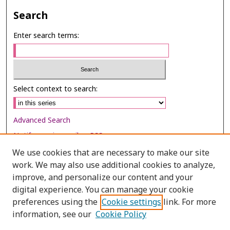
Search
Enter search terms:
Select context to search:
Advanced Search
Notify me via email or
RSS
We use cookies that are necessary to make our site
Browse
work. We may also use additional cookies to analyze,
Collections
improve, and personalize our content and your
digital experience. You can manage your cookie
Disciplines
preferences using the
Cookie settings
link. For more
Authors
information, see our
Cookie Policy