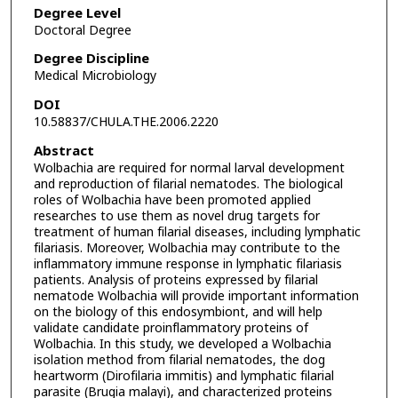
Degree Level
Doctoral Degree
Degree Discipline
Medical Microbiology
DOI
10.58837/CHULA.THE.2006.2220
Abstract
Wolbachia are required for normal larval development
and reproduction of filarial nematodes. The biological
roles of Wolbachia have been promoted applied
researches to use them as novel drug targets for
treatment of human filarial diseases, including lymphatic
filariasis. Moreover, Wolbachia may contribute to the
inflammatory immune response in lymphatic filariasis
patients. Analysis of proteins expressed by filarial
nematode Wolbachia will provide important information
on the biology of this endosymbiont, and will help
validate candidate proinflammatory proteins of
Wolbachia. In this study, we developed a Wolbachia
isolation method from filarial nematodes, the dog
heartworm (Dirofilaria immitis) and lymphatic filarial
parasite (Brugia malayi), and characterized proteins