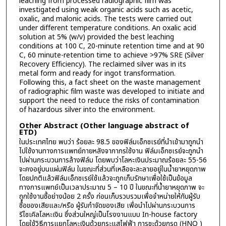
leaching from processed radiographic film was
investigated using weak organic acids such as acetic,
oxalic, and malonic acids. The tests were carried out
under different temperature conditions. An oxalic acid
solution at 5% (w/v) provided the best leaching
conditions at 100 C, 20-minute retention time and at 90
C, 60 minute-retention time to achieve >97% SRE (Silver
Recovery Efficiency). The reclaimed silver was in its
metal form and ready for ingot transformation.
Following this, a fact sheet on the waste management
of radiographic film waste was developed to initiate and
support the need to reduce the risks of contamination
of hazardous silver into the environment.
Other Abstract (Other language abstract of
ETD)
ในประเทศไทย พบว่า ร้อยละ 98.5 ของฟิล์มเอ็กซเรย์ที่นำเข้ามาถูกนำ
ไปใช้งานทางการแพทย์ภายหลังจากากรใช้งาน ฟิล์มเอ็กซเรย์จะถูกนำ
ไปผ่านกระบวนการล้างฟิล์ม โดยพบว่าโลหะเงินประมาณร้อยละ 55-56
จะคงอยู่บนแผ่นฟิล์ม ในขณะที่ส่วนที่เหลือจะละลายอยู่ในน้ำยาหยุดภาพ
โดยปกติแล้วฟิล์มเอ็กซเรย์ใช้แล้วจะถูกเก็บรักษาเพื่อใช้เป็นข้อมูล
ทางการแพทย์เป็นเวลาประมาณ 5 – 10 ปี ในขณะที่น้ำยาหยุดภาพ จะ
ถูกใช้งานซื้อย่างน้อย 2 ครั้ง ก่อนเก็บรวบรวมเพื่อจำหน่ายให้กับผู้รับ
ซื้อของเสียและ/หรือ ผู้รับกำจัดของเสีย เพื่อนำไปผ่านกระบวนการ
รีไซเคิลโลหะเงิน ซึ่งส่วนใหญ่เป็นโรงงานแบบ In-house factory
โดยใช้วิธีการแยกโลหะเงินด้วยกระแสไฟฟ้า การชะด้วยกรด (HNO )