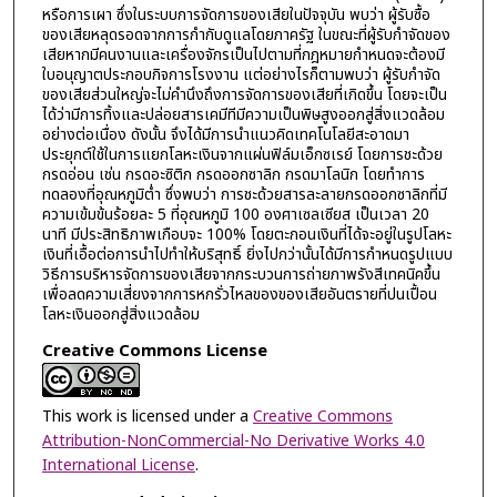
หรือการเผา ซึ่งในระบบการจัดการของเสียในปัจจุบัน พบว่า ผู้รับซื้อ
ของเสียหลุดรอดจากการกำกับดูแลโดยภาครัฐ ในขณะที่ผู้รับกำจัดของ
เสียหากมีคนงานและเครื่องจักรเป็นไปตามที่กฎหมายกำหนดจะต้องมี
ใบอนุญาตประกอบกิจการโรงงาน แต่อย่างไรก็ตามพบว่า ผู้รับกำจัด
ของเสียส่วนใหญ่จะไม่คำนึงถึงการจัดการของเสียที่เกิดขึ้น โดยจะเป็น
ได้ว่ามีการทิ้งและปล่อยสารเคมีทีมีความเป็นพิษสูงออกสู่สิ่งแวดล้อม
อย่างต่อเนื่อง ดังนั้น จึงได้มีการนำแนวคิดเทคโนโลยีสะอาดมา
ประยุกต์ใช้ในการแยกโลหะเงินจากแผ่นฟิล์มเอ็กซเรย์ โดยการชะด้วย
กรดอ่อน เช่น กรดอะซิติก กรดออกซาลิก กรดมาโลนิก โดยทำการ
ทดลองที่อุณหภูมิต่ำ ซึ่งพบว่า การชะด้วยสารละลายกรดออกซาลิกที่มี
ความเข้มข้นร้อยละ 5 ที่อุณหภูมิ 100 องศาเซลเซียส เป็นเวลา 20
นาที มีประสิทธิภาพเกือบจะ 100% โดยตะกอนเงินที่ได้จะอยู่ในรูปโลหะ
เงินที่เอื้อต่อการนำไปทำให้บริสุทธิ์ ยิ่งไปกว่านั้นได้มีการกำหนดรูปแบบ
วิธีการบริหารจัดการของเสียจากกระบวนการถ่ายภาพรังสีเทคนิคขึ้น
เพื่อลดความเสี่ยงจากการหกรั่วไหลของของเสียอันตรายที่ปนเปื้อน
โลหะเงินออกสู่สิ่งแวดล้อม
Creative Commons License
This work is licensed under a
Creative Commons
Attribution-NonCommercial-No Derivative Works 4.0
International License
.