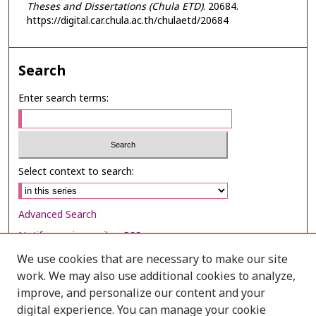
Theses and Dissertations (Chula ETD)
. 20684.
https://digital.car.chula.ac.th/chulaetd/20684
Search
Enter search terms:
Select context to search:
Advanced Search
Notify me via email or
RSS
We use cookies that are necessary to make our site
Browse
work. We may also use additional cookies to analyze,
Collections
improve, and personalize our content and your
digital experience. You can manage your cookie
Disciplines