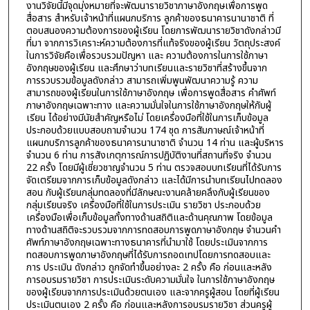
งานวิจัยนี้มีจุดมุ่งหมายที่จะพัฒนารายวิชาภาษาอังกฤษเพื่อการพูด
สื่อสาร สำหรับเจ้าหน้าที่แผนกบริการ ลูกค้าของธนาคารนานาชาติ ที่
ตอบสนองความต้องการของผู้เรียน โดยการพัฒนารายวิชาดังกล่าวมี
ที่มา จากการวิเคราะห์ความต้องการที่แท้จริงของผู้เรียน วัตถุประสงค์
ในการวิจัยคือเพื่อรวบรวมปัญหา และ ความต้องการในการใช้ภาษา
อังกฤษของผู้เรียน และศึกษาว่าบทเรียนและรายวิชาที่สร้างขึ้นจาก
การรวบรวมข้อมูลดังกล่าว สามารถเพิ่มพูนพัฒนาความรู้ ความ
สามารถของผู้เรียนในการใช้ภาษาอังกฤษ เพื่อการพูดสื่อสาร คำศัพท์
ภาษาอังกฤษเฉพาะทาง และความมั่นใจในการใช้ภาษาอังกฤษให้กับผู้
เรียน ได้อย่างมีนัยสำคัญหรือไม่ โดยเครื่องมือที่ใช้ในการเก็บข้อมูล
ประกอบด้วยแบบสอบถามจำนวน 174 ชุด การสัมภาษณ์เจ้าหน้าที่
แผนกบริการลูกค้าของธนาคารนานาชาติ จำนวน 14 ท่าน และผู้บริหาร
จำนวน 6 ท่าน การสังเกตุการณ์การปฏิบัติงานที่สถานที่จริง จำนวน
22 ครั้ง โดยมีผู้เชี่ยวชาญจำนวน 5 ท่าน ตรวจสอบบทเรียนที่ได้รับการ
จัดเตรียมจากการเก็บข้อมูลดังกล่าว และได้มีการนำบทเรียนไปทดลอง
สอน กับผู้เรียนกลุ่มทดลองที่มีลักษณะงานคล้ายคลึงกับผู้เรียนของ
กลุ่มเรียนจริง เครื่องมือที่ใช้ในการประเมิน รายวิชา ประกอบด้วย
เครื่องมือเพื่อเก็บข้อมูลทั้งทางด้านสถิติและด้านคุณภาพ โดยข้อมูล
ทางด้านสถิติจะรวบรวมจากการทดสอบการพูดภาษาอังกฤษ จำนวนคำ
ศัพท์ภาษาอังกฤษเฉพาะทางธนาคารที่นำมาใช้ โดยประเมินจากการ
ทดสอบการพูดภาษาอังกฤษที่ได้รับการถอดเทปโดยการทดสอบและ
การ ประเมิน ดังกล่าว ถูกจัดทำขึ้นอย่างละ 2 ครั้ง คือ ก่อนและหลัง
การอบรมรายวิชา การประเมินระดับความมั่นใจ ในการใช้ภาษาอังกฤษ
ของผู้เรียนจากการประเมินด้วยตนเอง และจากครูผู้สอน โดยที่ผู้เรียน
ประเมินตนเอง 2 ครั้ง คือ ก่อนและหลังการอบรมรายวิชา ส่วนครูผู้