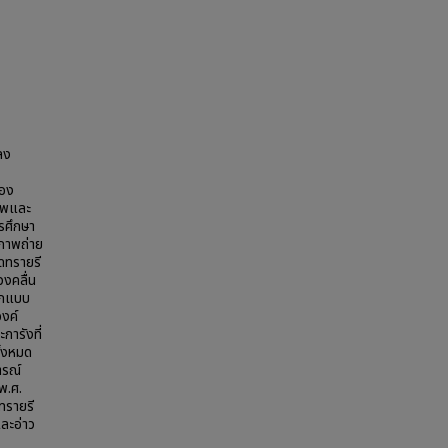
ลง
ของ
าพและ
รศึกษา
ภาพถ่าย
ดทรายรี
วงคลื่น
นกแบบ
งค์
การังที่
ั้งหมด
ารณ์
พ.ศ.
ทรายรี
ละอ่าว