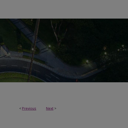
<
Previous
Next
>