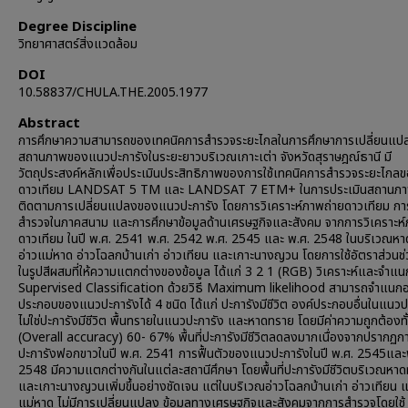
Degree Discipline
วิทยาศาสตร์สิ่งแวดล้อม
DOI
10.58837/CHULA.THE.2005.1977
Abstract
การศึกษาความสามารถของเทคนิคการสำรวจระยะไกลในการศึกษาการเปลี่ยนแป
สถานภาพของแนวปะการังในระยะยาวบริเวณเกาะเต่า จังหวัดสุราษฎณ์ธานี มี
วัตถุประสงค์หลักเพื่อประเมินประสิทธิภาพของการใช้เทคนิคการสำรวจระยะไกล
ดาวเทียม LANDSAT 5 TM และ LANDSAT 7 ETM+ ในการประเมินสถานภ
ติดตามการเปลี่ยนแปลงของแนวปะการัง โดยการวิเคราะห์ภาพถ่ายดาวเทียม กา
สำรวจในภาคสนาม และการศึกษาข้อมูลด้านเศรษฐกิจและสังคม จากการวิเคราะห์
ดาวเทียม ในปี พ.ศ. 2541 พ.ศ. 2542 พ.ศ. 2545 และ พ.ศ. 2548 ในบริเวณหา
อ่าวแม่หาด อ่าวโฉลกบ้านเก่า อ่าวเทียน และเกาะนางญวน โดยการใช้อัตราส่วนช่
ในรูปสีผสมที่ให้ความแตกต่างของข้อมูล ได้แก่ 3 2 1 (RGB) วิเคราะห์และจำแ
Supervised Classification ด้วยวิธี Maximum likelihood สามารถจำแนกอ
ประกอบของแนวปะการังได้ 4 ชนิด ได้แก่ ปะการังมีชีวิต องค์ประกอบอื่นในแนวปะ
ไม่ใช่ปะการังมีชีวิต พื้นทรายในแนวปะการัง และหาดทราย โดยมีค่าความถูกต้องท
(Overall accuracy) 60- 67% พื้นที่ปะการังมีชีวิตลดลงมากเนื่องจากปรากฏก
ปะการังฟอกขาวในปี พ.ศ. 2541 การฟื้นตัวของแนวปะการังในปี พ.ศ. 2545และ
2548 มีความแตกต่างกันในแต่ละสถานีศึกษา โดยพื้นที่ปะการังมีชีวิตบริเวณหาด
และเกาะนางญวนเพิ่มขึ้นอย่างชัดเจน แต่ในบริเวณอ่าวโฉลกบ้านเก่า อ่าวเทียน แ
แม่หาด ไม่มีการเปลี่ยนแปลง ข้อมูลทางเศรษฐกิจและสังคมจากการสำรวจโดยใช้