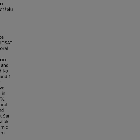
าว
การังใน
ce
ANDSAT
oral
cio-
 and
d Ko
 and 1
r
ive
 in
7%.
oral
nd
t Sai
alok
omic
ism