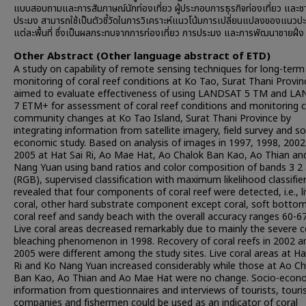
แบบสอบถามและการสัมภาษณ์นักท่องเที่ยว ผู้ประกอบการธุรกิจท่องเที่ยว และช
ประมง สามารถใช้เป็นตัวชี้วัดในการวิเคราะห์แนวโน้มการเปลี่ยนแปลงของแนวปะ
แต่ละพื้นที่ ซึ่งเป็นผลกระทบจากการท่องเที่ยว การประมง และการพัฒนาชายฝั่ง
Other Abstract (Other language abstract of ETD)
A study on capability of remote sensing techniques for long-term
monitoring of coral reef conditions at Ko Tao, Surat Thani Provin
aimed to evaluate effectiveness of using LANDSAT 5 TM and L
7 ETM+ for assessment of coral reef conditions and monitoring c
community changes at Ko Tao Island, Surat Thani Province by
integrating information from satellite imagery, field survey and so
economic study. Based on analysis of images in 1997, 1998, 2002
2005 at Hat Sai Ri, Ao Mae Hat, Ao Chalok Ban Kao, Ao Thian an
Nang Yuan using band ratios and color composition of bands 3 2
(RGB), supervised classification with maximum likelihood classifie
revealed that four components of coral reef were detected, i.e., l
coral, other hard substrate component except coral, soft bottom
coral reef and sandy beach with the overall accuracy ranges 60-6
Live coral areas decreased remarkably due to mainly the severe c
bleaching phenomenon in 1998. Recovery of coral reefs in 2002 a
2005 were different among the study sites. Live coral areas at Ha
Ri and Ko Nang Yuan increased considerably while those at Ao Ch
Ban Kao, Ao Thian and Ao Mae Hat were no change. Socio-econ
information from questionnaires and interviews of tourists, tour
companies and fishermen could be used as an indicator of coral