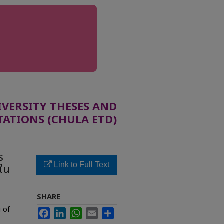
ERSITY THESES AND
TATIONS (CHULA ETD)
ร
Link to Full Text
ใน
SHARE
 of
Facebook
LinkedIn
WhatsApp
Email
Share