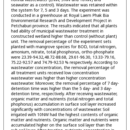
seawater as a control). Wastewater was retained within
the system for 7, 5 and 3 days. The experiment was
conducted in a greenhouse at Royal Laem Phak Bia
Environmental Research and Development Project in
Petchaburi province. The results indicated that all plants
had ability of municipal wastewater treatment in
constructed wetland higher than control (without plant)
unit. The removal percentage of the experiment sets
planted with mangrove species for BOD, total nitrogen,
amonium, nitrate, total phosphorus, ortho-phosphate
were 23.39-94.32,48.72-88.68, 29.61-96.30, 13.33-79.16,
75.22-92.57 and 74.79-92.53 % respectively. According to
wastewater concentration, the removal percentage of
all treatment units received low concentration
wastewater was higher than higher concentration
wastewater. Moreover, the removal percentage of 7 day-
detention time was higher than the 5 day- and 3 day-
detention time, respectively. After receiving wastewater,
organic matter and nutrients (total nitrogen and total
phophorus) accumulation in surface soil layer increased
significantly with concentrations of wastewater. Soil
irrigated with 10NW had the highest contents of organic
matter and nutrients. Organic matter and nutrients were
accumulated higher on the surface soil layer than the