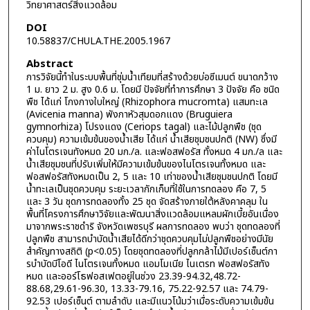
วิทยาศาสตร์สิ่งแวดล้อม
DOI
10.58837/CHULA.THE.2005.1967
Abstract
การวิจัยนี้ทำในระบบพื้นที่ชุ่มนํ้าเทียมที่สร้างด้วยบ่อซีเมนต์ ขนาดกว้าง
1 ม. ยาว 2 ม. สูง 0.6 ม. โดยมี ปัจจัยที่ทำการศึกษา 3 ปัจจัย คือ ชนิด
พืช ได้แก่ โกงกางใบใหญ่ (Rhizophora mucromta) แสมทะเล
(Avicenia manna) พังกาหัวสุมดอกแดง (Bruguiera
gymnorhiza) โปรงแดง (Ceriops tagal) และไม้ปลูกพืช (ชุด
ควบคุม) ความเข้มข้นของน้ำเสีย ได้แก่ นํ้าเสียชุมชนปกติ (NW) ซึ่งมี
ค่าไนโตรเจนทังหมด 20 มก./ล. และฟอสฟอรัส ทั้งหมด 4 มก./ล และ
นํ้าเสียชุมชนที่ปรับเพิ่มให้มีความเข้มข้นของไนโตรเจนทั้งหมด และ
ฟอสฟอรัสทังหมดเป็น 2, 5 และ 10 เท่าของนํ้าเสียชุมชนปกติ โดยมี
น้ำทะเลเป็นชุดควบคุม ระยะเวลากักเก็บที่ใช้ในการทดลอง คือ 7, 5
และ 3 วัน ชุดการทดลองทั้ง 25 ชุด จัดสร้างภายใต้หลังคาคลุม ใน
พื้นที่โครงการศึกษาวิจัยและพัฒนาสิ่งแวดล้อมแหลมผักเบี้ยอันเนื่อง
มาจากพระราชดำริ จังหวัดเพชรบุรี ผลการทดลอง พบว่า ชุดทดลองที่
ปลูกพืช สามารถบำบัดน้ำเสียได้ดีกว่าชุดควบคุมไม่ปลูกพืชอย่างมีนัย
สำคัญทางสถิติ (p<0.05) โดยชุดทดลองที่ปลูกกล้าไม้มีเปอร์เซ็นต์กา
รบำบัดบีโอดี ไนโตรเจนทั้งหมด แอมโมเนีย ไนเตรท ฟอสฟอรัสทัง
หมด และออร์โธฟอสเฟตอยู่ในช่วง 23.39-94.32,48.72-
88.68,29.61-96.30, 13.33-79.16, 75.22-92.57 และ 74.79-
92.53 เปอร์เซ็นต์ ตามลำดับ และมีแนวโน้มว่าเมื่อระดับความเข้มข้น