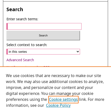
Search
Enter search terms:
Select context to search:
Advanced Search
Notify me via email or
RSS
We use cookies that are necessary to make our site
Browse
work. We may also use additional cookies to analyze,
Collections
improve, and personalize our content and your
digital experience. You can manage your cookie
Disciplines
preferences using the
Cookie settings
link. For more
Authors
information, see our
Cookie Policy