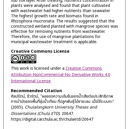
sub soil layer. After treating, nutrients concentration in
plants were analysed and found that plant cultivated
with wastewater had higher nutrients than seawater.
The highest growth rate and biomass found in
Rhizophora mucronata. The results suggested that the
constructed wetland planted with mangrove species was
effective for removing nutrients from wastewater.
Therefore, the use of mangrove plantations for
municipal wastewater treatment is applicable.
Creative Commons License
This work is licensed under a
Creative Commons
Attribution-NonCommercial-No Derivative Works 4.0
International License
.
Recommended Citation
ศิลปรัตน์, ชีวรัตน์, "ผลของความเข้มข้นของน้ำเสียต่อประสิทธิภาพ
การบำบัดของพื้นที่ชุ่มน้ำเทียม ที่ปลูกพันธุ์ไม้ชายเลน เมื่อใช้ระบบกะ"
(2005).
Chulalongkorn University Theses and
Dissertations (Chula ETD)
. 20647.
https://digital.car.chula.ac.th/chulaetd/20647