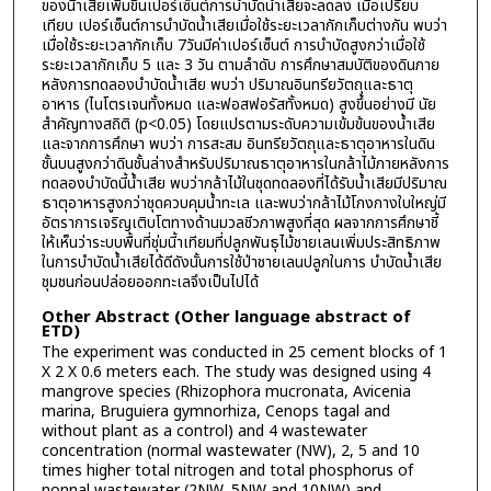
ของนี้าเสียเพิ่มขึ้นเปอร์เซ็นต์การบำบัดนํ้าเสียจะลดลง เมื่อเปรียบ
เทียบ เปอร์เซ็นต์การบำบัดน้ำเสียเมื่อใช้ระยะเวลากักเก็บต่างกัน พบว่า
เมื่อใช้ระยะเวลากักเก็บ 7วันมีค่าเปอร์เซ็นต์ การบำบัดสูงกว่าเมื่อใช้
ระยะเวลากักเก็บ 5 และ 3 วัน ตามลำดับ การศึกษาสมบัติของดินภาย
หลังการทดลองบำบัดน้ำเสีย พบว่า ปริมาณอินทรียวัตถุและธาตุ
อาหาร (ไนโตรเจนทั้งหมด และฟอสฟอรัสทั้งหมด) สูงขึ้นอย่างมี นัย
สำคัญทางสถิติ (p<0.05) โดยแปรตามระดับความเข้มข้นของน้ำเสีย
และจากการศึกษา พบว่า การสะสม อินทรียวัตถุและธาตุอาหารในดิน
ชั้นบนสูงกว่าดินชั้นล่างสำหรับปริมาณธาตุอาหารในกล้าไม้ภายหลังการ
ทดลองบำบัดนี้น้ำเสีย พบว่ากล้าไม้ในชุดทดลองที่ได้รับน้ำเสียมีปริมาณ
ธาตุอาหารสูงกว่าชุดควบคุมนํ้าทะเล และพบว่ากล้าไม้โกงกางใบใหญ่มี
อัตราการเจริญเติบโตทางด้านมวลชีวภาพสูงที่สุด ผลจากการศึกษาชี้
ให้เห็นว่าระบบพื้นที่ชุ่มนี้าเทียมที่ปลูกพันธุไม้ชายเลนเพิ่มประสิทธิภาพ
ในการบำบัดนํ้าเสียได้ดีดังนั้นการใช้ป่าชายเลนปลูกในการ บำบัดน้ำเสีย
ชุมชนก่อนปล่อยออกทะเลจึงเป็นไปได้
Other Abstract (Other language abstract of
ETD)
The experiment was conducted in 25 cement blocks of 1
X 2 X 0.6 meters each. The study was designed using 4
mangrove species (Rhizophora mucronata, Avicenia
marina, Bruguiera gymnorhiza, Cenops tagal and
without plant as a control) and 4 wastewater
concentration (normal wastewater (NW), 2, 5 and 10
times higher total nitrogen and total phosphorus of
nonnal wastewater (2NW, 5NW and 10NW) and