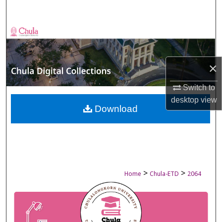
Search
Browse Collections
My Account
×
About
Switch to
desktop
view
Digital Commons Network™
Download
>
>
Home
Chula-ETD
2064