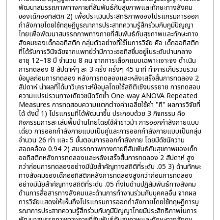
พัฒนาสมรรถภาพทางกายที่สัมพันธ์กับสุขภาพและทักษะทางสังคม
ของเด็กออทิสติก 2) เพื่อประเมินประสิทธิภาพของโปรแกรมการออก
กำลังกายโดยใช้ทฤษฎีบูรณาการประสาทความรู้สึกร่วมกับภูมิปัญญา
ไทยเพื่อพัฒนาสมรรถภาพทางกายที่สัมพันธ์กับสุขภาพและทักษะทาง
สังคมของเด็กออทิสติก กลุ่มตัวอย่างที่ใช้ในการวิจัย คือ เด็กออทิสติก
ที่ได้รับการวินิจฉัยจากแพทย์ว่ามีภาวะออทิสซึ่มอยู่ในระดับปานกลาง
อายุ 12–18 ปี จำนวน 8 คน จากการเลือกแบบเฉพาะเจาะจง ดำเนิน
การทดลอง 8 สัปดาห์ๆ ละ 3 ครั้ง ครั้งๆ 45 นาที ทำการเก็บรวบรวม
ข้อมูลก่อนการทดลอง หลังการทดลองและหลังเสร็จสิ้นการทดลอง 2
สัปดาห์ นำผลที่ได้มาวิเคราะห์ข้อมูลโดยใช้สถิติเชิงบรรยาย การทดสอบ
ความแปรปรวนทางเดียวชนิดวัดซ้ำ One-way ANOVA Repeated
Measures การทดสอบความแตกต่างค่าเฉลี่ยใช้ค่า "ที" ผลการวิจัยที่
ได้ ดังนี้ 1) โปรแกรมที่ได้พัฒนาขึ้น ประกอบด้วย 3 กิจกรรม คือ
กิจกรรมการละเล่นพื้นบ้านไทยโดยใช้ผ้าขาวม้า การออกกำลังกายแบบ
เดี่ยว การออกกำลังกายแบบเป็นคู่และการออกกำลังกายแบบเป็นกลุ่ม
จำนวน 26 ท่า และ 5 ขั้นตอนการออกกำลังกาย โดยมีดัชนีความ
สอดคล้อง 0.94 2) สมรรถภาพทางกายที่สัมพันธ์กับสุขภาพของเด็ก
ออทิสติกหลังการทดลองและหลังเสร็จสิ้นการทดลอง 2 สัปดาห์ สูง
กว่าก่อนการทดลองอย่างมีนัยสำคัญทางสถิติที่ระดับ .05 3) ด้านทักษะ
ทางสังคมของเด็กออทิสติกหลังการทดลองสูงกว่าก่อนการทดลอง
อย่างมีนัยสำคัญทางสถิติที่ระดับ .05 ทั้งในด้านปฏิสัมพันธ์ทางสังคม
ด้านการสื่อสารทางสังคมและด้านการทำงานร่วมกับบุคคลอื่น จากผล
การวิจัยแสดงให้เห็นถึงโปรแกรมการออกกำลังกายโดยใช้ทฤษฏีการบู
รณาการประสาทความรู้สึกร่วมกับภูมิปัญญาไทยมีประสิทธิภาพในการ
พัฒนาสมรรถภาพทางกายที่สัมพันธ์กับสุขภาพและทักษะทางสังคม