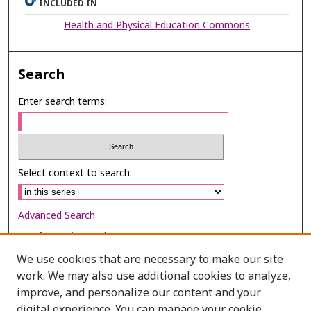
INCLUDED IN
Health and Physical Education Commons
Search
Enter search terms:
Select context to search:
Advanced Search
Notify me via email or
RSS
We use cookies that are necessary to make our site
Browse
work. We may also use additional cookies to analyze,
improve, and personalize our content and your
Collections
digital experience. You can manage your cookie