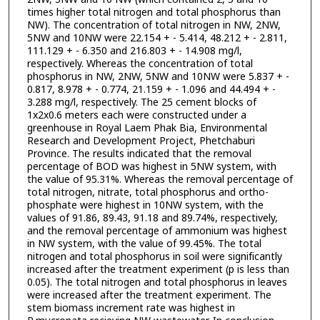
times higher total nitrogen and total phosphorus than
NW). The concentration of total nitrogen in NW, 2NW,
5NW and 10NW were 22.154 + - 5.414, 48.212 + - 2.811,
111.129 + - 6.350 and 216.803 + - 14.908 mg/l,
respectively. Whereas the concentration of total
phosphorus in NW, 2NW, 5NW and 10NW were 5.837 + -
0.817, 8.978 + - 0.774, 21.159 + - 1.096 and 44.494 + -
3.288 mg/l, respectively. The 25 cement blocks of
1x2x0.6 meters each were constructed under a
greenhouse in Royal Laem Phak Bia, Environmental
Research and Development Project, Phetchaburi
Province. The results indicated that the removal
percentage of BOD was highest in 5NW system, with
the value of 95.31%. Whereas the removal percentage of
total nitrogen, nitrate, total phosphorus and ortho-
phosphate were highest in 10NW system, with the
values of 91.86, 89.43, 91.18 and 89.74%, respectively,
and the removal percentage of ammonium was highest
in NW system, with the value of 99.45%. The total
nitrogen and total phosphorus in soil were significantly
increased after the treatment experiment (p is less than
0.05). The total nitrogen and total phosphorus in leaves
were increased after the treatment experiment. The
stem biomass increment rate was highest in