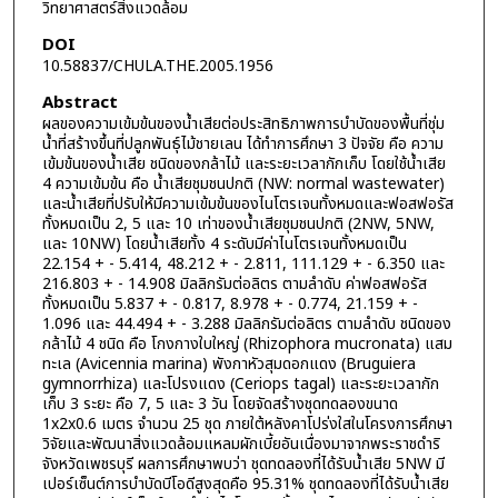
วิทยาศาสตร์สิ่งแวดล้อม
DOI
10.58837/CHULA.THE.2005.1956
Abstract
ผลของความเข้มข้นของน้ำเสียต่อประสิทธิภาพการบำบัดของพื้นที่ชุ่ม
น้ำที่สร้างขึ้นที่ปลูกพันธุ์ไม้ชายเลน ได้ทำการศึกษา 3 ปัจจัย คือ ความ
เข้มข้นของน้ำเสีย ชนิดของกล้าไม้ และระยะเวลากักเก็บ โดยใช้น้ำเสีย
4 ความเข้มข้น คือ น้ำเสียชุมชนปกติ (NW: normal wastewater)
และน้ำเสียที่ปรับให้มีความเข้มข้นของไนโตรเจนทั้งหมดและฟอสฟอรัส
ทั้งหมดเป็น 2, 5 และ 10 เท่าของน้ำเสียชุมชนปกติ (2NW, 5NW,
และ 10NW) โดยน้ำเสียทั้ง 4 ระดับมีค่าไนโตรเจนทั้งหมดเป็น
22.154 + - 5.414, 48.212 + - 2.811, 111.129 + - 6.350 และ
216.803 + - 14.908 มิลลิกรัมต่อลิตร ตามลำดับ ค่าฟอสฟอรัส
ทั้งหมดเป็น 5.837 + - 0.817, 8.978 + - 0.774, 21.159 + -
1.096 และ 44.494 + - 3.288 มิลลิกรัมต่อลิตร ตามลำดับ ชนิดของ
กล้าไม้ 4 ชนิด คือ โกงกางใบใหญ่ (Rhizophora mucronata) แสม
ทะเล (Avicennia marina) พังกาหัวสุมดอกแดง (Bruguiera
gymnorrhiza) และโปรงแดง (Ceriops tagal) และระยะเวลากัก
เก็บ 3 ระยะ คือ 7, 5 และ 3 วัน โดยจัดสร้างชุดทดลองขนาด
1x2x0.6 เมตร จำนวน 25 ชุด ภายใต้หลังคาโปร่งใสในโครงการศึกษา
วิจัยและพัฒนาสิ่งแวดล้อมแหลมผักเบี้ยอันเนื่องมาจากพระราชดำริ
จังหวัดเพชรบุรี ผลการศึกษาพบว่า ชุดทดลองที่ได้รับน้ำเสีย 5NW มี
เปอร์เซ็นต์การบำบัดบีโอดีสูงสุดคือ 95.31% ชุดทดลองที่ได้รับน้ำเสีย