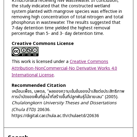
R.mucronata recieving NW wastewater. In conclusion,
the study indicated that the constructed wetland
system planted with mangrove species was effective in
removing high concentration of total nitrogen and total
phosphorus in wastewater. The results suggested that
7-day detention time yielded the highest removal
percentage than 5- and 3- day detention time.
Creative Commons License
This work is licensed under a
Creative Commons
Attribution-NonCommercial-No Derivative Works 4.0
International License
.
Recommended Citation
เหมือนเพ็ชร, นพดล, "ผลของความเข้มข้นของน้ำเสียต่อประสิทธิภาพ
การบำบัดของพื้นที่ชุ่มน้ำที่สร้างขึ้นที่ปลูกพันธุ์ไม้ชายเลน" (2005).
Chulalongkorn University Theses and Dissertations
(Chula ETD)
. 20636.
https://digital.car.chula.ac.th/chulaetd/20636