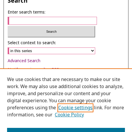
Search
Enter search terms:
Select context to search:
Advanced Search
Notify me via email or
RSS
We use cookies that are necessary to make our site
Browse
work. We may also use additional cookies to analyze,
Collections
improve, and personalize our content and your
digital experience. You can manage your cookie
Disciplines
preferences using the
Cookie settings
link. For more
Authors
information, see our
Cookie Policy
Author Corner