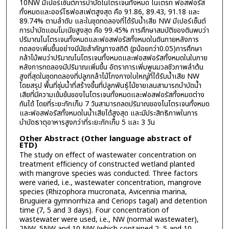
10NW มีเปอร์เซ็นต์การบำบัดไนโตรเจนทั้งหมด ไนเตรท ฟอสฟอรัส
ทั้งหมดและออร์โธฟอสเฟตสูงสุด คือ 91.86, 89.43, 91.18 และ
89.74% ตามลำดับ และในชุดทดลองที่ได้รับน้ำเสีย NW มีเปอร์เซ็นต์
การบำบัดแอมโมเนียสูงสุด คือ 99.45% การศึกษาสมบัติของดินพบว่า
ปริมาณไนโตรเจนทั้งหมดและฟอสฟอรัสทั้งหมดในดินภายหลังการ
ทดลองเพิ่มขึ้นอย่างมีนัยสำคัญทางสถิติ (pน้อยกว่า0.05)การศึกษา
กล้าไม้พบว่าปริมาณไนโตรเจนทั้งหมดและฟอสฟอรัสทั้งหมดในใบภาย
หลังการทดลองมีปริมาณเพิ่มขึ้น อัตราการเพิ่มพูนมวลชีวภาพลำต้น
สูงที่สุดในชุดทดลองที่ปลูกกล้าไม้โกงกางใบใหญ่ที่ได้รับน้ำเสีย NW
โดยสรุป พื้นที่ชุ่มน้ำที่สร้างขึ้นที่ปลูกพันธุ์ไม้ชายเลนสามารถบำบัดน้ำ
เสียที่มีความเข้มข้นของไนโตรเจนทั้งหมดและฟอสฟอรัสทั้งหมดต่าง
กันได้ โดยที่ระยะกักเก็บ 7 วันสามารถลดปริมาณของไนโตรเจนทั้งหมด
และฟอสฟอรัสทั้งหมดในน้ำเสียได้สูงสุด และมีประสิทธิภาพในการ
บำบัดธาตุอาหารสูงกว่าที่ระยะกักเก็บ 5 และ 3 วัน
Other Abstract (Other language abstract of
ETD)
The study on effect of wastewater concentration on
treatment efficiency of constructed wetland planted
with mangrove species was conducted. Three factors
were varied, i.e., wastewater concentration, mangrove
species (Rhizophora mucronata, Avicennia marina,
Bruguiera gymnorrhiza and Ceriops tagal) and detention
time (7, 5 and 3 days). Four concentration of
wastewater were used, i.e., NW (normal wastewater),
2NW, 5NW and 10 NW (which contained 2, 5 and 10