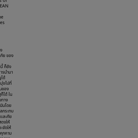
s of
SEAN
he
ies
วง
ดภัย ของ
้ ก็ยัง
การนำมา
ญได้
ุ่งไปที่
ันของ
ก็ได้ ใน
บบทาง
เนินโดย
งผลกระทบ
 และภัย
สดงให้
ะจัดให้
ยคุกคาม