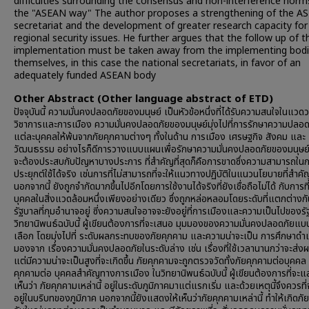
difficulties surrounding the consensus and non-interference norm
the "ASEAN way" The author proposes a strengthening of the A
secretariat and the development of greater research capacity for
regional security issues. He further argues that the follow up of t
implementation must be taken away from the implementing bod
themselves, in this case the national secretariats, in favor of an
adequately funded ASEAN body
Other Abstract (Other language abstract of ETD)
ปัจจุบันนี้ ความมั่นคงปลอดภัยของมนุษย์ เป็นหัวข้อหนึ่งที่ได้รับความสนใจในแวด
วิชาการและการเมือง ความมั่นคงปลอดภัยของมนุษย์มุ่งไปที่การรักษาความปลอ
แต่ละบุคคลให้พ้นจากภัยคุกคามต่างๆ ทั้งในด้าน การเมือง เศรษฐกิจ สังคม และ
วัฒนธรรม อย่างไรก็ดีการวางแบบแผนเพื่อรักษาความมั่นคงปลอดภัยของมนุษย์นี
จะต้องประสบกับปัญหาบางประการ ที่สำคัญที่สุดก็คือการขาดซึ่งความสามารถใน
ประยุกต์ใช้ได้จริง เช่นการที่ไม่สามารถที่จะให้แนวทางปฏิบัติในแนวนโยบายที่สำคั
นอกจากนี้ ยังถูกจำกัดมากขึ้นไปอีกโดยการใช้งานได้จริงที่ยังเชื่อถือไม่ได้ กับการที่ม
บุคคลในสิ่งแวดล้อมหนึ่งเพียงอย่างเดียว ซึ่งถูกหล่อหลอมโดยระดับที่แตกต่างก
รัฐบาลที่กุมอำนาจอยู่ ซี่งความสนใจอาจจะยังอยู่ที่การเมืองและความเป็นไปของรัฐ
วิทยานิพนธ์ฉบับนี้ ผู้เขียนต้องการที่จะเสนอ มุมมองของความมั่นคงปลอดภัยแ
เลือก โดยมุ่งไปที่ ระดับผลกระทบของภัยคุกคาม และความน่าจะเป็น การศึกษาดำ
มองจาก เรื่องความมั่นคงปลอดภัยในระดับล่าง เช่น เรื่องที่ใช้เวลานานกว่าจะส่
แต่มีความน่าจะเป็นสูงที่จะเกิดขึ้น ภัยคุกคามจะถูกตรวจวัดทั้งภัยคุกคามต่อบุคคล
คุกคามต่อ บุคคลสำคัญทางการเมือง ในวิทยานิพนธ์ฉบับนี้ ผู้เขียนต้องการที่จะแ
เห็นว่า ภัยคุกคามเหล่านี้ อยู่ในระดับภูมิภาคมาแต่แรกเริ่ม และด้วยเหตุนี้จึงควรที่จ
อยู่ในบริบทของภูมิภาค นอกจากนี้ยังแสดงให้เห็นว่าภัยคุกคามเหล่านี้ ทำให้เกิดภั