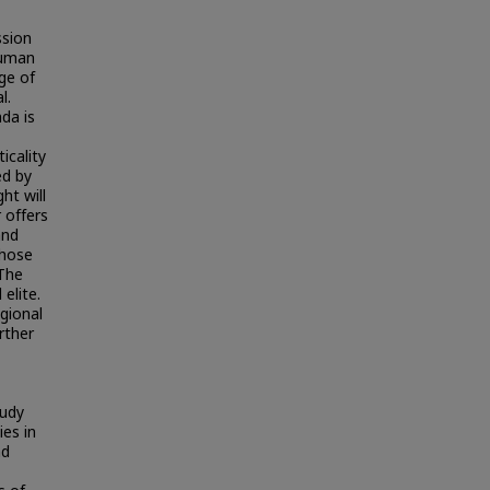
ssion
Human
nge of
l.
da is
ticality
ed by
ht will
r offers
and
those
 The
elite.
egional
rther
tudy
ies in
nd