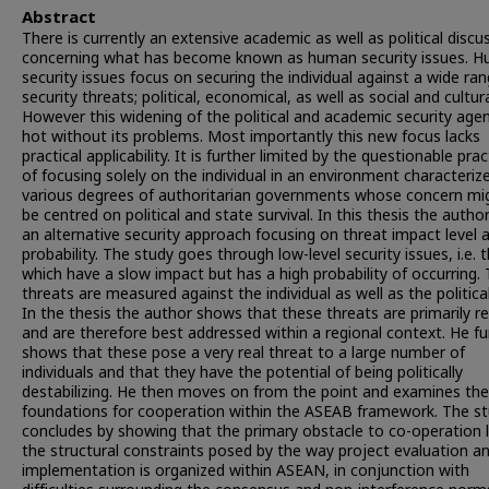
Abstract
There is currently an extensive academic as well as political discu
concerning what has become known as human security issues. 
security issues focus on securing the individual against a wide ra
security threats; political, economical, as well as social and cultura
However this widening of the political and academic security agen
hot without its problems. Most importantly this new focus lacks
practical applicability. It is further limited by the questionable prac
of focusing solely on the individual in an environment characteriz
various degrees of authoritarian governments whose concern mig
be centred on political and state survival. In this thesis the autho
an alternative security approach focusing on threat impact level 
probability. The study goes through low-level security issues, i.e. 
which have a slow impact but has a high probability of occurring.
threats are measured against the individual as well as the political 
In the thesis the author shows that these threats are primarily r
and are therefore best addressed within a regional context. He fu
shows that these pose a very real threat to a large number of
individuals and that they have the potential of being politically
destabilizing. He then moves on from the point and examines the
foundations for cooperation within the ASEAB framework. The s
concludes by showing that the primary obstacle to co-operation l
the structural constraints posed by the way project evaluation a
implementation is organized within ASEAN, in conjunction with