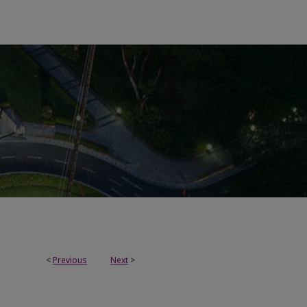
<
Previous
Next
>