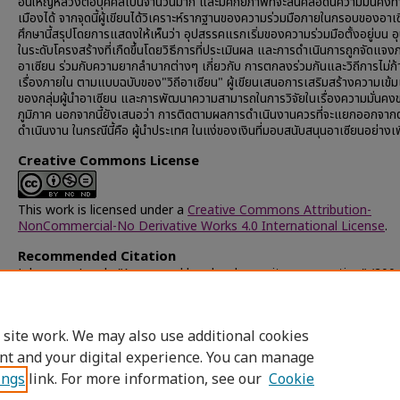
อันใหญ่หลวงต่อบุคคลเป็นจำนวนมาก และมีศักยภาพที่จะสั่นคลอดนความมั่นคง
เมืองได้ จากจุดนี้ผู้เขียนได้วิเคราะห์รากฐานของความร่วมมือภายในกรอบของอาเ
ศึกษานี้สรุปโดยการแสดงให้เห็นว่า อุปสรรคแรกเริ่มของความร่วมมือตั้งอยู่บน 
ในระดับโครงสร้างที่เกืดขึ้นโดยวิธีการที่ประเมินผล และการดำเนินการถูกจัดแจง
อาเซียน ร่วมกับความยากลำบากต่างๆ เกี่ยวกับ การตกลงร่วมกันและวิถีการไม่ก้
เรื่องภายใน ตามแบบฉบับของ"วิถีอาเซียน" ผู้เขียนเสนอการเสริมสร้างความเข้ม
ของกลุ่มผู้นำอาเซียน และการพัฒนาความสามารถในการวิจัยในเรื่องความมั่นคง
ภูมิภาค นอกจากนี้ยังเสนอว่า การติดตามผลการดำเนินงานควรที่จะแยกออกจาก
ดำเนินงาน ในกรณีนี้คือ ผู้นำประเทศ ในแง่ของเงินที่มอบสนับสนุนอาเซียนอย่าง
Creative Commons License
This work is licensed under a
Creative Commons Attribution-
NonCommercial-No Derivative Works 4.0 International License
.
Recommended Citation
Johannes, Lund,, "Asean and low-level security cooperation" (2004
Chulalongkorn University Theses and Dissertations (Chula ETD)
.
20430.
https://digital.car.chula.ac.th/chulaetd/20430
 site work. We may also use additional cookies
nt and your digital experience. You can manage
ings
link. For more information, see our
Cookie