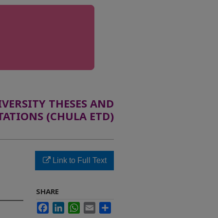
ERSITY THESES AND
TATIONS (CHULA ETD)
Link to Full Text
SHARE
Facebook
LinkedIn
WhatsApp
Email
Share