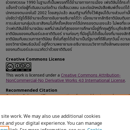
ช่วงทศวรรษ 1990 ในฐานะที่เป็นพรรคที่ได้อำนาจทางการเมือง เฟรติลินได้กระทำ
แข็งกร้าวต่อผู้ที่เดินขบวนต่อต้าน ต่อสื่อมวลชน และต่อนักหนังสือพิมพ์ตั้งแต่ได้
ปกครองตนเองในปี 2002 โดยสรุปแล้ว สมมติฐานที่ตั้งไว้พิสูจน์ได้บางส่วนเท่านั้น
บ่งชัดว่ารัฐได้ใช้อำนาจเด็ดขาดอันอาจอธิบายได้ว่า เนื่องมาจากลัทธิชาตินิยมติมอร
การเล่นงานกลุ่มประชาสังคมไม่กี่ครั้งหลังจากได้ปกครองตนเองแล้ว ไม่พอที่จะ
ว่าเฟรติลินใช้อำนาจนิยม ผลที่น่าสนใจที่สุดของการศึกษานี้อยู่ที่ทฤษฎีที่ระบุถึงลัทธ
ชาตินิยมของคนติมอร์และชาติติมอร์ งานก่อนๆ ที่มีอยู่ไม่ได้เชื่อมโยงที่มาของลัทธ
ชาตินิยมกับขบวนการชาตินิยม ซึ่งในที่สุดได้เข้ามาเป็นรัฐบาลที่ดีลีในทุกวันนี้ ความ
ของวิทยานิพนธ์ฉบับนี้ อยู่ที่ความพยายามจะอธิบายแบบวิชาการถึงลักษณะของช
ของคนติเมอร์และแนวคิดว่าด้วยชาติติมอร์
Creative Commons License
This work is licensed under a
Creative Commons Attribution-
NonCommercial-No Derivative Works 4.0 International License
.
Recommended Citation
Oystein, Solvang,, "Timorese nationalism : a blessing and a curse
(2004).
Chulalongkorn University Theses and Dissertations (Chu
ETD)
. 20423.
https://digital.car.chula.ac.th/chulaetd/20423
 site work. We may also use additional cookies
nt and your digital experience. You can manage