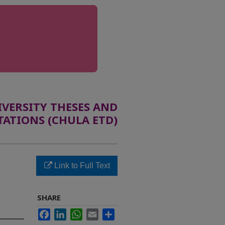
ERSITY THESES AND
TATIONS (CHULA ETD)
Link to Full Text
SHARE
Facebook
LinkedIn
WhatsApp
Email
Share