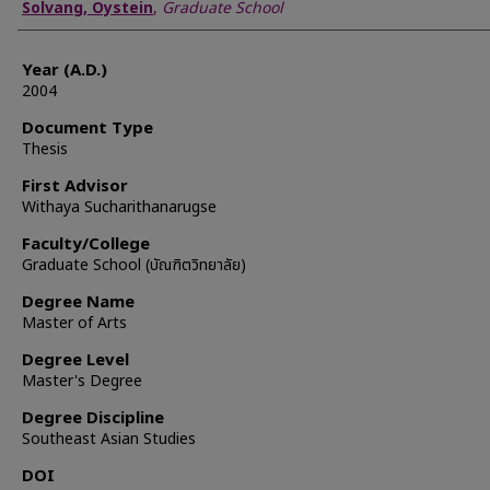
Author
Solvang, Oystein
,
Graduate School
Year (A.D.)
2004
Document Type
Thesis
First Advisor
Withaya Sucharithanarugse
Faculty/College
Graduate School (บัณฑิตวิทยาลัย)
Degree Name
Master of Arts
Degree Level
Master's Degree
Degree Discipline
Southeast Asian Studies
DOI