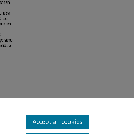
การที่
 มีสิ่ง
์ แต่
เหมาเอา
ิ
ิ
มุ่งหมาย
าตินิยม
"
la
Accept all cookies