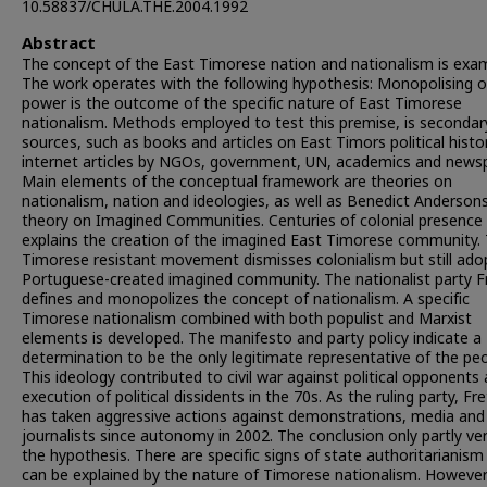
10.58837/CHULA.THE.2004.1992
Abstract
The concept of the East Timorese nation and nationalism is exa
The work operates with the following hypothesis: Monopolising o
power is the outcome of the specific nature of East Timorese
nationalism. Methods employed to test this premise, is secondar
sources, such as books and articles on East Timors political histo
internet articles by NGOs, government, UN, academics and news
Main elements of the conceptual framework are theories on
nationalism, nation and ideologies, as well as Benedict Anderson
theory on Imagined Communities. Centuries of colonial presence
explains the creation of the imagined East Timorese community.
Timorese resistant movement dismisses colonialism but still ado
Portuguese-created imagined community. The nationalist party Fr
defines and monopolizes the concept of nationalism. A specific
Timorese nationalism combined with both populist and Marxist
elements is developed. The manifesto and party policy indicate a
determination to be the only legitimate representative of the peo
This ideology contributed to civil war against political opponents
execution of political dissidents in the 70s. As the ruling party, Fret
has taken aggressive actions against demonstrations, media and
journalists since autonomy in 2002. The conclusion only partly ver
the hypothesis. There are specific signs of state authoritarianism
can be explained by the nature of Timorese nationalism. However