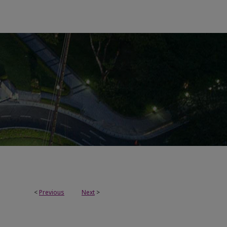
<
Previous
Next
>