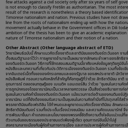
few attacks against a civil society only after six years of self gov
is not enough to classify Fretilin as authoritarian. The most inter
result of the research is nonetheless a theory based identificatio
Timorese nationalism and nation. Previous studies have not dra
line from the roots of nationalism ending up with how the nationa
movement actually behave in the Government offices in Dili toda
ambition of the thesis has been to give an academic explanation 
nature of Timorese nationalism and their notion of a nation.
Other Abstract (Other language abstract of ETD)
วิทยานิพนธ์ฉบับนี้ ศึกษาแนวคิดเรื่องชาติและชาตินิยมของติมอร์ตะวันออก งานชิ้น
ตั้งสมมติฐานเอาไว้ว่า การผูกขาดอำนาจเป็นผลมาจากลักษณะจำเพาะของลัทธิชาต
ของติมอร์ตะวันออก วิธีการที่ใช้ทดสอบสมมติฐานนี้อาศัยแหล่งข้อมูลทุติยภูมิอันไ
หนังสือและบทความที่เกี่ยวกับประวัติการเมืองของติมอร์ตะวันออก รวมทั้งข้อเขียน
จากอินเตอร์เน็ตทั้งขององค์กรเอกชนและของรัฐบาล ของสหประชาชาติ นักวิชา
หนังสือพิมพ์ กรอบความคิดหลักที่สำคัญก็คือทฤษฎีที่ว่าด้วย ลัทธิชาตินิยม ชาติ 
อุดมการณ์ ตลอดจนทฤษฎีของ เบเนติค แอนเดอร์สัน ว่าด้วย "ชุมชนในความคิดค
การถูกปกครองโดยอาณานิคมเป็นเวลาหลายศตวรรษ เป็นสิ่งช่วยอธิบายการก่อก
ชุมชนในความคิดคำนึงของติมอร์ตะวันออก แม้ขบวนการต่อต้านของคนติมอร์ปฏิเ
อาณานิคม แต่ก็ยังต้องยอมรับความเป็นชุมชนในความคิดคำนึงที่โปรตุเกสได้สร้าง
พรรคชาตินิยมคือเฟรติลิน ได้กำหนดและผูกขาดแนวคิดเรื่องชาตินิยม ลักษณะเ
ลัทธิชาตินิยมติมอร์ รวมทั้งประเด็นเรื่องปวงชนนิยม และความคิดแบบมาร์กซ์ จึงไ
การพัฒนาขึ้นมา คำแถลงและนโยบายของพรรคชี้ชัดถึงความตั้งใจอันแน่วแน่ที่จะ
ตัวแทนอันชอบธรรมของประชาชนแต่เพียงผู้เดียว อุดมการณ์อันนี้นำไปสู่
สงครามกลางเมืองกับผู้คัดค้านทางการเมือง และการประหารผู้คัดค้านทางการเม