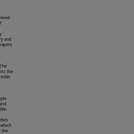
mined.
f
y
ry and
papers.
s
 The
pts the
etilin
ple.
 and
ilin
ifies
 which
 the