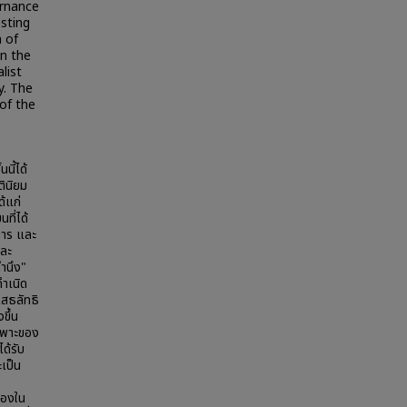
ernance
esting
n of
wn the
list
y. The
of the
นี้ได้
ินิยม
ด้แก่
ที่ได้
การ และ
และ
ำนึง"
ำเนิด
สธลัทธิ
ขึ้น
ฉพาะของ
ด้รับ
เป็น
ืองใน