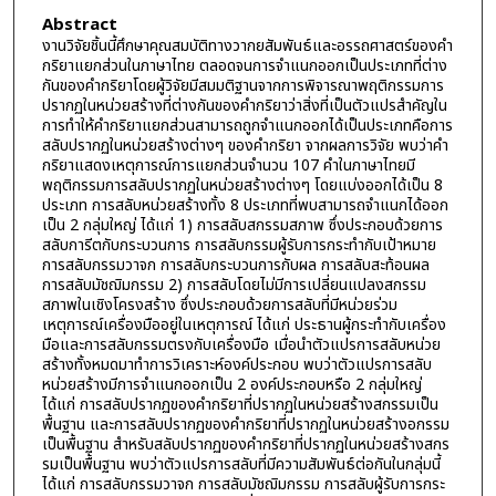
Abstract
งานวิจัยชิ้นนี้ศึกษาคุณสมบัติทางวากยสัมพันธ์และอรรถศาสตร์ของคำ
กริยาแยกส่วนในภาษาไทย ตลอดจนการจำแนกออกเป็นประเภทที่ต่าง
กันของคำกริยาโดยผู้วิจัยมีสมมติฐานจากการพิจารณาพฤติกรรมการ
ปรากฏในหน่วยสร้างที่ต่างกันของคำกริยาว่าสิ่งที่เป็นตัวแปรสำคัญใน
การทำให้คำกริยาแยกส่วนสามารถถูกจำแนกออกได้เป็นประเภทคือการ
สลับปรากฏในหน่วยสร้างต่างๆ ของคำกริยา จากผลการวิจัย พบว่าคำ
กริยาแสดงเหตุการณ์การแยกส่วนจำนวน 107 คำในภาษาไทยมี
พฤติกรรมการสลับปรากฏในหน่วยสร้างต่างๆ โดยแบ่งออกได้เป็น 8
ประเภท การสลับหน่วยสร้างทั้ง 8 ประเภทที่พบสามารถจำแนกได้ออก
เป็น 2 กลุ่มใหญ่ ได้แก่ 1) การสลับสกรรมสภาพ ซึ่งประกอบด้วยการ
สลับการีตกับกระบวนการ การสลับกรรมผู้รับการกระทำกับเป้าหมาย
การสลับกรรมวาจก การสลับกระบวนการกับผล การสลับสะท้อนผล
การสลับมัชฌิมกรรม 2) การสลับโดยไม่มีการเปลี่ยนแปลงสกรรม
สภาพในเชิงโครงสร้าง ซึ่งประกอบด้วยการสลับที่มีหน่วยร่วม
เหตุการณ์เครื่องมืออยู่ในเหตุการณ์ ได้แก่ ประธานผู้กระทำกับเครื่อง
มือและการสลับกรรมตรงกับเครื่องมือ เมื่อนำตัวแปรการสลับหน่วย
สร้างทั้งหมดมาทำการวิเคราะห์องค์ประกอบ พบว่าตัวแปรการสลับ
หน่วยสร้างมีการจำแนกออกเป็น 2 องค์ประกอบหรือ 2 กลุ่มใหญ่
ได้แก่ การสลับปรากฏของคำกริยาที่ปรากฏในหน่วยสร้างสกรรมเป็น
พื้นฐาน และการสลับปรากฏของคำกริยาที่ปรากฏในหน่วยสร้างอกรรม
เป็นพื้นฐาน สำหรับสลับปรากฏของคำกริยาที่ปรากฏในหน่วยสร้างสกร
รมเป็นพื้นฐาน พบว่าตัวแปรการสลับที่มีความสัมพันธ์ต่อกันในกลุ่มนี้
ได้แก่ การสลับกรรมวาจก การสลับมัชฌิมกรรม การสลับผู้รับการกระ