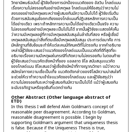
วิทยานิพนธ์ฉบับนี้ ผู้วิจัยต้องการปกป้องแนวคิดของ อัลวิน โกลด์แมน
เรื่องความไม่ลงรอยกันอย่างมีเหตุผล โกลด์แมนให้ข้อสรุปว่าความไม่
ลงรอยอย่างมีเหตุผลระหว่างผู้เสมอกันมีความเป็นไปได้ ผู้วิจัยเริ่มต้น
ด้วยการสนับสนุนข้อถกเถียงของโกล์แมนที่ปฏิเสธหลักการความเป็น
ได้อย่างเดียว เพราะถ้าหลักการความเป็นได้อย่างเดียวเป็นจริง ความ
ไม่ลงรอยกันอย่างมีเหตุผลจะเป็นไปไม่ได้ จากนั้นผู้วิจัยจะแสดงให้เห็น
ว่าความมีเหตุผลอยู่ที่การมีเหตุผลสนับสนุนในลำดับที่สอง หรือผู้เชื่อมี
เหตุผลสนับสนุนว่าสิ่งที่ตนเชื่อมีเหตุผลสนับสนุน ประการต่อมาคือ การ
มีหลักฐานที่ซับซ้อนจะทำให้แต่ละคนมีทัศนคติที่ไม่ตรงกัน จากคำอธิบาย
เหล่านี้ผู้วิจัยจะเสนอว่าแนวคิดของโกลด์แมนเป็นแนวคิดที่ดีที่สุดที่จะ
อธิบายเรื่องความมีเหตุผลในกรณีที่เกิดความไม่ลงรอยกัน ในตอนท้าย
ผู้วิจัยเสนอว่าแนวคิดเชิงหน้าที่ของ แอลลาด จิโล สนับสนุนแนวคิด
ของโกลด์แมน จิโลเสนอว่าผู้เชื่อยังมีหน้าที่ทางญาณวิทยา แม้ว่าความ
สมัครใจทางความเชื่อเป็นเท็จ แนวคิดดังกล่าวของจิโลมีความน่าสนใจที่
จะช่วยให้เราทำความเข้าใจแนวคิดของโกลด์แมน และผู้วิจัยสรุปว่า
ความไม่ลงรอยกันระหว่างผู้เสมอกันมีความเป็นไปได้ แม้ว่าผู้เสมอกัน
จะมีบรรทัดฐานหรือจุดยืนที่แตกต่างกัน
Other Abstract (Other language abstract of
ETD)
In this thesis I will defend Alvin Goldman’s concept of
reasonable peer disagreement. According to Goldman,
reasonable disagreement is possible. I begin by
supporting Goldman’s argument that uniqueness thesis
is false. Because if the Uniqueness Thesis is true,