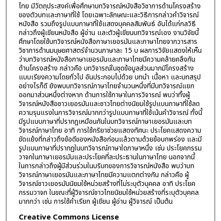
ไทย มีวัตถุประสงค์เพื่อศึกษาบทวิจารณ์หนังสือวิชาการด้านโครงสร้าง
ของตัวบทและภาษาที่ใช้ โดยเฉพาะลักษณะและวิธีการกล่าวคำวิจารณ์
หนังสือ รวมถึงรูปแบบภาษาที่ใช้แสดงบุคคลสัมพันธ์ อันได้แก่กลวิธี
กล่าวถึงผู้เขียนหนังสือ ผู้อ่าน และตัวผู้เขียนบทวิจารณ์เอง งานวิจัยนี้
ศึกษาโดยใช้บทวิจารณ์หนังสือภาษาเยอรมันและภาษาไทยจากวารสาร
วิชาการด้านมนุษยศาสตร์จำนวนภาษาละ 15 บ ผลการวิจัยแสดงให้เห็น
ว่าบทวิจารณ์หนังสือภาษาเยอรมันและภาษาไทยมีความคล้ายคลึงกัน
ด้านโครงสร้าง กล่าวคือ บทวิจารณ์ในชุดข้อมูลส่วนมากมีโครงสร้าง
แบบเรียงความโดยทั่วไป อันประกอบไปด้วย บทนำ เนื้อหา และบทสรุป
อย่างไรก็ดี ยังพบบทวิจารณ์ภาษาไทยจำนวนหนึ่งที่มีบทวิจารณ์แยก
ออกมาส่วนหนึ่งต่างหาก ด้านการใช้ภาษาในการวิจารณ์ พบว่าทั้งผู้
วิจารณ์หนังสือชาวเยอรมันและชาวไทยต่างนิยมใช้รูปแบบภาษาที่ใช้ลด
ความรุนแรงในการวิจารณ์มากกว่ารูปแบบภาษาที่ใช้เน้นคำวิจารณ์ ทั้งนี้
มีรูปแบบภาษาที่ปรากฏเหมือนกันในบทวิจารณ์ภาษาเยอรมันและบท
วิจารณ์ภาษาไทย อาทิ การใช้กริยาช่วยแสดงทัศนะ ประโยคแสดงความ
ขัดแย้งที่กล่าวถึงข้อดีของหนังสือก่อนแล้วตามด้วยข้อบกพร่อง และมี
รูปแบบภาษาที่ปรากฏในบทวิจารณ์ภาษาใดภาษาหนึ่ง เช่น ประโยคกรรม
วาจกในภาษาเยอรมันและประโยคที่ละประธานในภาษาไทย นอกจากนี้
ในการกล่าวถึงผู้มีส่วนร่วมในบริบทของการวิจารณ์หนังสือ พบว่าบท
วิจารณ์ภาษาเยอรมันและภาษาไทยมีความแตกต่างกัน กล่าวคือ ผู้
วิจารณ์ชาวเยอรมันนิยมใช้หน่วยสร้างที่ไม่ระบุตัวบุคคล อาทิ ประโยค
กรรมวาจก ในขณะที่ผู้วิจารณ์ชาวไทยนิยมใช้หน่วยสร้างที่ระบุตัวบุคคล
มากกว่า เช่น การใช้คำเรียก ผู้เขียน ผู้อ่าน ผู้วิจารณ์ เป็นต้น
Creative Commons License