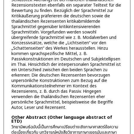
Rezensionstexten ebenfalls ein separater Teiltext für die
Bewertung zu finden. Bezüglich der Sprachmittel zur
Kritikäußerung präferieren die deutschen sowie die
thailändischen Rezensenten kritikabmildernde
Sprachmittel gegenüber kritikintensivierenden
Sprachmitteln. Vorgefunden werden sowohl
übergreifende Sprachmittel wie z. B. Modalverben und
Konzessivsätze, welche die „Lichtseiten“ vor den
„Schattenseiten“ des Werkes herausstellen. Hinzu
kommen sprachspezifische Mittel, z. B.
Passivkonstruktionen im Deutschen und Subjektellipsen
im Thai. Hinsichtlich der interpersonalen Sprachmittel ist
ein Unterschied zwischen den beiden Sprachen zu
erkennen: Die deutschen Rezensenten bevorzugen
unpersönliche Konstruktionen zum Bezug auf die
Kommunikationsteilnehmer im Kontext des
Rezensierens, z. B. durch das Passiv. Hingegen
verwenden die thailändischen Rezensenten eher
persönliche Sprachmittel, beispielsweise die Begriffe
Autor, Leser und Rezensent.
Other Abstract (Other language abstract of
ETD)
วิทยานิพนธ์ฉบับนี้เป็นการศึกษาเปรียบต่างเชิงภาษาศาสตร์ข้อความ
ต่อเนื่องเกี่ยวกับ บทวิจารณ์หนังสือวิชาการภาษาเยอรมันและภาษา