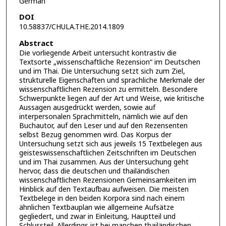
German
DOI
10.58837/CHULA.THE.2014.1809
Abstract
Die vorliegende Arbeit untersucht kontrastiv die
Textsorte „wissenschaftliche Rezension“ im Deutschen
und im Thai. Die Untersuchung setzt sich zum Ziel,
strukturelle Eigenschaften und sprachliche Merkmale der
wissenschaftlichen Rezension zu ermitteln. Besondere
Schwerpunkte liegen auf der Art und Weise, wie kritische
Aussagen ausgedrückt werden, sowie auf
interpersonalen Sprachmitteln, nämlich wie auf den
Buchautor, auf den Leser und auf den Rezensenten
selbst Bezug genommen wird. Das Korpus der
Untersuchung setzt sich aus jeweils 15 Textbelegen aus
geisteswissenschaftlichen Zeitschriften im Deutschen
und im Thai zusammen. Aus der Untersuchung geht
hervor, dass die deutschen und thailändischen
wissenschaftlichen Rezensionen Gemeinsamkeiten im
Hinblick auf den Textaufbau aufweisen. Die meisten
Textbelege in den beiden Korpora sind nach einem
ähnlichen Textbauplan wie allgemeine Aufsätze
gegliedert, und zwar in Einleitung, Hauptteil und
Schlussteil. Allerdings ist bei manchen thailändischen