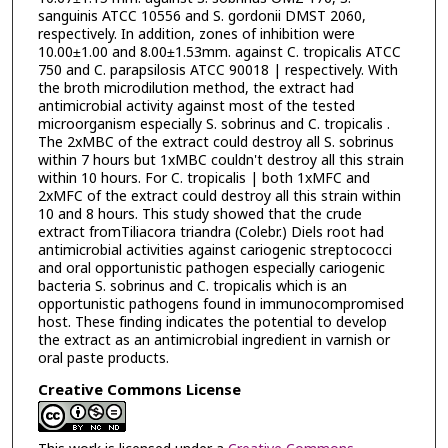
sanguinis ATCC 10556 and S. gordonii DMST 2060,
respectively. In addition, zones of inhibition were
10.00±1.00 and 8.00±1.53mm. against C. tropicalis ATCC
750 and C. parapsilosis ATCC 90018 | respectively. With
the broth microdilution method, the extract had
antimicrobial activity against most of the tested
microorganism especially S. sobrinus and C. tropicalis .
The 2xMBC of the extract could destroy all S. sobrinus
within 7 hours but 1xMBC couldn't destroy all this strain
within 10 hours. For C. tropicalis | both 1xMFC and
2xMFC of the extract could destroy all this strain within
10 and 8 hours. This study showed that the crude
extract fromTiliacora triandra (Colebr.) Diels root had
antimicrobial activities against cariogenic streptococci
and oral opportunistic pathogen especially cariogenic
bacteria S. sobrinus and C. tropicalis which is an
opportunistic pathogens found in immunocompromised
host. These finding indicates the potential to develop
the extract as an antimicrobial ingredient in varnish or
oral paste products.
Creative Commons License