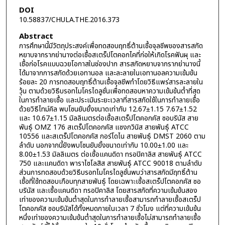
DOI
10.58837/CHULA.THE.2016.373
Abstract
การศึกษานี้มีวัตถุประสงค์เพื่อทดสอบฤทธิ์ต้านเชื้อจุลชีพของสารสกัด
หยาบจากรากย่านางต่อเชื้อสเตร็ปโตคอกไคที่ก่อให้เกิดโรคฟันผุ และ
เชื้อก่อโรคแบบฉวยโอกาสในช่องปาก สารสกัดหยาบจากรากย่านางนี้
ได้มาจากการสกัดด้วยเอทานอล และละลายในเอทานอลความเข้มข้น
ร้อยละ 20 การทดสอบฤทธิ์ต้านเชื้อจุลชีพทำโดยวิธีแพร่สารละลายใน
วุ้น ตามด้วยวิธีบรอทไมโครไดลูชั่นเพื่อทดสอบหาความเข้มข้นต่ำที่สุด
ในการทำลายเชื้อ และประเมินระยะเวลาที่สารสกัดใช้ในการทำลายเชื้อ
ด้วยวิธีไทม์คิล พบโซนยับยั้งขนาดเท่ากับ 12.67±1.15 7.67±1.52
และ 10.67±1.15 มิลลิเมตรต่อเชื้อสเตร็ปโตคอกคัส ซอบรินัส สาย
พันธุ์ OMZ 176 สเตร็ปโตคอกคัส แซงกวินิส สายพันธุ์ ATCC
10556 และสเตร็ปโตคอกคัส กอร์โดไน สายพันธุ์ DMST 2060 ตาม
ลำดับ นอกจากนี้ยังพบโซนยับยั้งขนาดเท่ากับ 10.00±1.00 และ
8.00±1.53 มิลลิเมตร ต่อเชื้อแคนดิดา ทรอปิคาลิส สายพันธุ์ ATCC
750 และแคนดิดา พาราไซโลสิส สายพันธุ์ ATCC 90018 ตามลำดับ
ส่วนการทดสอบด้วยวิธีบรอทไมโครไดลูชั่นพบว่าสารสกัดมีฤทธิ์ต้าน
เชื้อที่ใช้ทดสอบเกือบทุกสายพันธุ์ โดยเฉพาะเชื้อสเตร็ปโตคอกคัส ซอ
บรินัส และเชื้อแคนดิดา ทรอปิคาลิส โดยสารสกัดที่ความเข้มข้นสอง
เท่าของความเข้มข้นต่ำสุดในการทำลายเชื้อสามารถทำลายเชื้อสเตร็ป
โตคอกคัส ซอบรินัสได้ทั้งหมดภายในเวลา 7 ชั่วโมง แต่ที่ความเข้มข้น
หนึ่งเท่าของความเข้มข้นต่ำสุดในการทำลายเชื้อไม่สามารถทำลายเชื้อ