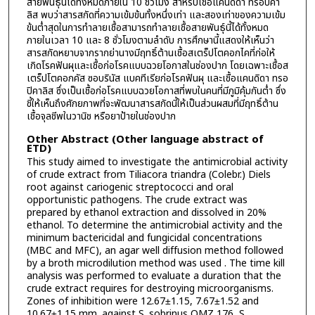
สายพันธุ์นี้ได้ทั้งหมดภายใน 10 ชั่วโมง สำหรับเชื้อแคนดิดา ทรอปิคา
ลิส พบว่าสารสกัดที่ความเข้มข้นทั้งหนึ่งเท่า และสองเท่าของความเข้ม
ข้นต่ำสุดในการทำลายเชื้อสามารถทำลายเชื้อสายพันธุ์นี้ได้ทั้งหมด
ภายในเวลา 10 และ 8 ชั่วโมงตามลำดับ การศึกษานี้แสดงให้เห็นว่า
สารสกัดหยาบจากรากย่านางมีฤทธิ์ต้านเชื้อสเตร็ปโตคอกไคที่ก่อให้
เกิดโรคฟันผุและเชื้อก่อโรคแบบฉวยโอกาสในช่องปาก โดยเฉพาะเชื้อส
เตร็ปโตคอกคัส ซอบรินัส แบคทีเรียก่อโรคฟันผุ และเชื้อแคนดิดา ทรอ
ปิคาลิส ซึ่งเป็นเชื้อก่อโรคแบบฉวยโอกาสที่พบในคนที่มีภูมิคุ้มกันต่ำ ซึ่ง
ชี้ให้เห็นถึงศักยภาพที่จะพัฒนาสารสกัดนี้ให้เป็นส่วนผสมที่มีฤทธิ์ต้าน
เชื้อจุลชีพในวานิช หรือยาป้ายในช่องปาก
Other Abstract (Other language abstract of
ETD)
This study aimed to investigate the antimicrobial activity
of crude extract from Tiliacora triandra (Colebr.) Diels
root against cariogenic streptococci and oral
opportunistic pathogens. The crude extract was
prepared by ethanol extraction and dissolved in 20%
ethanol. To determine the antimicrobial activity and the
minimum bactericidal and fungicidal concentrations
(MBC and MFC), an agar well diffusion method followed
by a broth microdilution method was used . The time kill
analysis was performed to evaluate a duration that the
crude extract requires for destroying microorganisms.
Zones of inhibition were 12.67±1.15, 7.67±1.52 and
10.67±1.15 mm. against S. sobrinus OMZ 176, S.