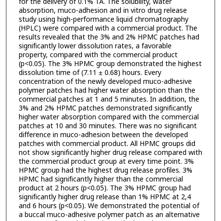
for the delivery of 0.1% TA. The solubility, water
absorption, muco-adhesion and in vitro drug release
study using high-performance liquid chromatography
(HPLC) were compared with a commercial product. The
results revealed that the 3% and 2% HPMC patches had
significantly lower dissolution rates, a favorable
property, compared with the commercial product
(p<0.05). The 3% HPMC group demonstrated the highest
dissolution time of (7.11 ± 0.68) hours. Every
concentration of the newly developed muco-adhesive
polymer patches had higher water absorption than the
commercial patches at 1 and 5 minutes. In addition, the
3% and 2% HPMC patches demonstrated significantly
higher water absorption compared with the commercial
patches at 10 and 30 minutes. There was no significant
difference in muco-adhesion between the developed
patches with commercial product. All HPMC groups did
not show significantly higher drug release compared with
the commercial product group at every time point. 3%
HPMC group had the highest drug release profiles. 3%
HPMC had significantly higher than the commercial
product at 2 hours (p<0.05). The 3% HPMC group had
significantly higher drug release than 1% HPMC at 2,4
and 6 hours (p<0.05). We demonstrated the potential of
a buccal muco-adhesive polymer patch as an alternative