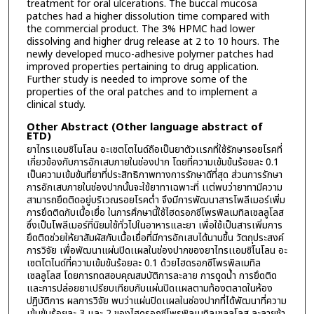
treatment for oral ulcerations. The buccal mucosa
patches had a higher dissolution time compared with
the commercial product. The 3% HPMC had lower
dissolving and higher drug release at 2 to 10 hours. The
newly developed muco-adhesive polymer patches had
improved properties pertaining to drug application.
Further study is needed to improve some of the
properties of the oral patches and to implement a
clinical study.
Other Abstract (Other language abstract of
ETD)
ยาไทรเเอมซิโนโลน อะเซตโตไนด์ถือเป็นยาตัวเเรกที่ใช้รักษารอยโรคที่
เกี่ยวข้องกับการอักเสบภายในช่องปาก โดยที่ความเข้มข้นร้อยละ 0.1
เป็นความเข้มข้นที่ยาที่ประสิทธิภาพทางการรักษาดีที่สุด ส่วนการรักษา
การอักเสบภายในช่องปากนั้นจะใช้ยาทาเฉพาะที่ เเต่พบว่ายาทามีความ
สามารถยึดติดอยู่บริเวณรอยโรคต่ำ จึงมีการพัฒนาสารโพลีเมอร์เพิ่ม
การยึดติดกับเนื้อเยื่อ ในการศึกษานี้ใช้ไฮดรอกซีโพรพิลเมทิลเซลลูโลส
ซึ่งเป็นโพลีเมอร์ที่นิยมใช้ทั่วไปในอาหารและยา เพื่อใช้เป็นสารเพิ่มการ
ยึดติดช่วยให้ยาสัมผัสกับเนื้อเยื่อที่มีการอักเสบได้นานขึ้น วัตถุประสงค์
การวิจัย เพื่อพัฒนาแผ่นปิดเเผลในช่องปากของยาไทรเเอมซิโนโลน อะ
เซตโตไนด์ที่ความเข้มข้นร้อยละ 0.1 ด้วยไฮดรอกซีโพรพิลเมทิล
เซลลูโลส โดยการทดสอบคุณสมบัติการละลาย การดูดน้ำ การยึดติด
และการปล่อยยาเปรียบเทียบกับแผ่นปิดเเผลตามท้องตลาดในห้อง
ปฎิบัติการ ผลการวิจัย พบว่าแผ่นปิดเเผลในช่องปากที่ได้พัฒนาที่ความ
เข้มข้นร้อยละ 3 และ 2 ของไฮดรอกซีโพรพิลเมทิลเซลลูโลส ละลายช้า