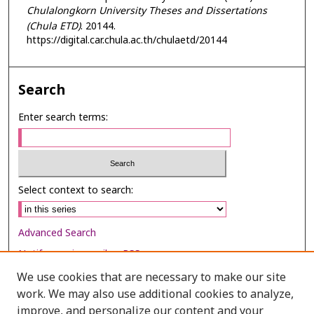
Chulalongkorn University Theses and Dissertations
(Chula ETD)
. 20144.
https://digital.car.chula.ac.th/chulaetd/20144
Search
Enter search terms:
Select context to search:
Advanced Search
Notify me via email or
RSS
We use cookies that are necessary to make our site
Browse
work. We may also use additional cookies to analyze,
Collections
improve, and personalize our content and your