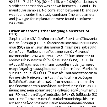
92.168 – 71.112(FD). (R2 = 0.145, p = 0.026)Conclusion: A
significant correlation was shown between FD and IT in
mandibular samples. No correlation between FD and ISQ
was found under this study condition. Implant diameter
and jaw type for implantation were found to influence
ISQ value.
Other Abstract (Other language abstract of
ETD)
วัตถุประสงค์: งานวิจัยนี้มุ่งศึกษาความสัมพันธ์ระหว่างค่ามิติแฟรกทัล
ของเสี้ยนใยกระดูก (FD) และค่าเสถียรภาพของรากฟันเทียมแบบควอ
เทียน (ISQ) และค่าแรงการใส่รากเทียม (IT)วิธีการวิจัย: ผู้ป่วยซึ่งได้
รับการฝังรากฟันเทียม ณ คณะทันตแพทยศาสตร์ จุฬาลงกรณ์
มหาวิทยาลัยในระหว่าง พ.ศ. 2554 – 2560 ได้รับการคัดกรองตาม
เกณฑ์การเข้าร่วมการวิจัย ซึ่งได้แก่ การปรากฎค่า ISQ และ IT ใน
แฟ้มประวัติ และการปราศจากโรคทางระบบที่กระทบต่อคุณภาพของ
กระดูก ข้อมูลพื้นฐานของผู้ป่วยและรายละเอียดการฝังรากฟันเทียมได้
รับการคัดแยกและเก็บ ค่า FD ได้รับการคำนวณจากภาพรังสีตัดขวาง
ซึ่งถ่ายภายใน 6 เดือนก่อนการฝังรากเทียม โดยทำการเก็บข้อมูลค่า
ปัจจัยที่เกี่ยวข้องในการถ่ายภาพร่วมด้วย การทดสอบความแตกต่าง
ของค่ากลางของสองประชากรไม่อิสระระหว่างพื้นที่การคำนวนค่า FD
ที่เน้นความกว้างและความยาวของกระดูกใช้เพื่อเลือกพื้นที่ในการคำนว
นค่า FD การวิเคราะห์ข้อมูลตัวแปรเดียวใช้เพื่อหาปัจจัยที่มีผลต่อ ISQ
และ IT จากนั้นปัจจัยที่พบความสัมพันธ์อย่างมีนัยสำคัญจะได้รับการ
พิจารณาอีกครั้งด้วยการวิเคราะห์สมการถดถอยพหุคูณเพื่อทดสอบ