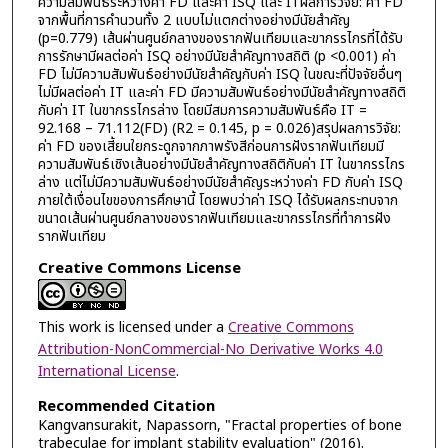
ความสัมพันธ์ระหว่างค่า FD และค่า ISQ และ ITผลการวิจัย: ค่า FD
จากพื้นที่การคำนวนทั้ง 2 แบบไม่แตกต่างอย่างมีนัยสำคัญ
(p=0.779) เส้นผ่านศูนย์กลางของรากฟันเทียมและขากรรไกรที่ได้รับ
การรักษามีผลต่อค่า ISQ อย่างมีนัยสำคัญทางสถิติ (p <0.001) ค่า
FD ไม่มีความสัมพันธ์อย่างมีนัยสำคัญกับค่า ISQ ในขณะที่ปัจจัยอื่นๆ
ไม่มีผลต่อค่า IT และค่า FD มีความสัมพันธ์อย่างมีนัยสำคัญทางสถิติ
กับค่า IT ในขากรรไกรล่าง โดยมีสมการความสัมพันธ์คือ IT =
92.168 – 71.112(FD) (R2 = 0.145, p = 0.026)สรุปผลการวิจัย:
ค่า FD ของเสี้ยนใยกระดูกจากภาพรังสีก่อนการฝังรากฟันเทียมมี
ความสัมพันธ์เชิงเส้นอย่างมีนัยสำคัญทางสถิติกับค่า IT ในขากรรไกร
ล่าง แต่ไม่มีความสัมพันธ์อย่างมีนัยสำคัญระหว่างค่า FD กับค่า ISQ
ภายใต้เงื่อนไขของการศึกษานี้ โดยพบว่าค่า ISQ ได้รับผลกระทบจาก
ขนาดเส้นผ่านศูนย์กลางของรากฟันเทียมและขากรรไกรที่ทำการฝัง
รากฟันเทียม
Creative Commons License
This work is licensed under a
Creative Commons
Attribution-NonCommercial-No Derivative Works 4.0
International License
.
Recommended Citation
Kangvansurakit, Napassorn, "Fractal properties of bone
trabeculae for implant stability evaluation" (2016).