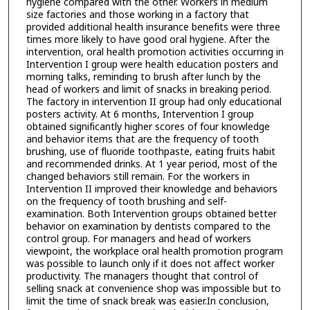
hygiene compared with the other. Workers in medium
size factories and those working in a factory that
provided additional health insurance benefits were three
times more likely to have good oral hygiene. After the
intervention, oral health promotion activities occurring in
Intervention I group were health education posters and
morning talks, reminding to brush after lunch by the
head of workers and limit of snacks in breaking period.
The factory in intervention II group had only educational
posters activity. At 6 months, Intervention I group
obtained significantly higher scores of four knowledge
and behavior items that are the frequency of tooth
brushing, use of fluoride toothpaste, eating fruits habit
and recommended drinks. At 1 year period, most of the
changed behaviors still remain. For the workers in
Intervention II improved their knowledge and behaviors
on the frequency of tooth brushing and self-
examination. Both Intervention groups obtained better
behavior on examination by dentists compared to the
control group. For managers and head of workers
viewpoint, the workplace oral health promotion program
was possible to launch only if it does not affect worker
productivity. The managers thought that control of
selling snack at convenience shop was impossible but to
limit the time of snack break was easier.In conclusion,