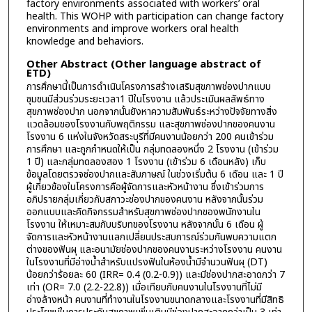
factory environments associated with workers’ oral
health. This WOHP with participation can change factory
environments and improve workers oral health
knowledge and behaviors.
Other Abstract (Other language abstract of
ETD)
การศึกษานี้เป็นการดำเนินโครงการสร้างเสริมสุขภาพช่องปากแบบ
ชุมชนมีส่วนร่วมระยะเวลา1 ปีในโรงงาน แล้วประเมินผลลัพธ์ทาง
สุขภาพช่องปาก นอกจากนั้นยังหาความสัมพันธ์ระหว่างปัจจัยทางสิ่ง
แวดล้อมของโรงงานกับพฤติกรรม และสุขภาพช่องปากของคนงาน
โรงงาน 6 แห่งในจังหวัดสระบุรีที่มีคนงานน้อยกว่า 200 คนเข้าร่วม
การศึกษา และถูกกำหนดให้เป็น กลุ่มทดลองหนึ่ง 2 โรงงาน (เข้าร่วม
1 ปี) และกลุ่มทดลองสอง 1 โรงงาน (เข้าร่วม 6 เดือนหลัง) เก็บ
ข้อมูลโดยตรวจช่องปากและสัมภาษณ์ ในช่วงเริ่มต้น 6 เดือน และ 1 ปี
ผู้เกี่ยวข้องในโครงการคือผู้จัดการและหัวหน้างาน ซึ่งเข้าร่วมการ
อภิปรายกลุ่มเกี่ยวกับสภาวะช่องปากของคนงาน หลังจากนั้นร่วม
ออกแบบและคิดกิจกรรมสำหรับสุขภาพช่องปากของพนักงานใน
โรงงาน ให้เหมาะสมกับบริบทของโรงงาน หลังจากนั้น 6 เดือน ผู้
จัดการและหัวหน้างานแลกเปลี่ยนประสบการณ์ร่วมกันพบความแตก
ต่างของฟันผุ และอนามัยช่องปากของคนงานระหว่างโรงงาน คนงาน
ในโรงงานที่มีอ่างน้ำสำหรับแปรงฟันในห้องน้ำมีจำนวนฟันผุ (DT)
น้อยกว่าร้อยละ 60 (IRR= 0.4 (0.2-0.9)) และมีช่องปากสะอาดกว่า 7
เท่า (OR= 7.0 (2.2-22.8)) เมื่อเทียบกับคนงานในโรงงานที่ไม่มี
อ่างล้างหน้า คนงานที่ทำงานในโรงงานขนาดกลางและโรงงานที่มีสิทธิ