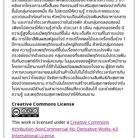
ประโยชน์ในการประกันสุขภาพเพิ่มเติมมีช่องปากสะอาดกว่าเป็น 3 เท่า
หลังจากโครงการเสร็จสิ้นลง กิจกรรมสร้างเสริมสุขภาพช่องปากที่เกิด
ขึ้นในกลุ่มทดลองหนึ่ง คือ โปสเตอร์ให้ความรู้ การประกาศขณะรวม
แถวตอนเช้าก่อนทำงาน หัวหน้างานเตือนให้แปรงฟันหลังอาหารกลาง
วัน และการจำกัดเวลากินของว่างในช่วงพัก ส่วนกลุ่มทดลองสองมี
เพียงโปสเตอร์ให้ความรู้เท่านั้น ช่วงเวลา 6 เดือน กลุ่มทดลองหนึ่ง มี
ความรู้สูงขึ้นและมีพฤติกรรมดีขึ้นใน 4ประเด็นคือ ความถี่ในการแปรง
ฟัน การใช้ยาสีฟันผสมฟลูออไรด์ การบริโภคผลไม้และเครื่องดื่มช่วง 1
ปีการเปลี่ยนแปลงพฤติกรรมส่วนใหญ่ยังคงดีขึ้น สำหรับกลุ่มทดลอง
สอง ความรู้และพฤติกรรมดีขึ้นในเรื่องความถี่ในการแปรงฟัน และ
ตรวจช่องปากด้วยตนเอง กลุ่มทดลองทั้งสองมีพฤติกรรมไปตรวจฟัน
กับทันตแพทย์ดีกว่ากลุ่มควบคุม ในมุมมองของผู้จัดการและหัวหน้างาน
โครงการนี้สามารถทำได้ถ้าไม่มีผลต่อผลผลิตของโรงงาน ผู้จัดการคิด
ว่าการควบคุมการขายขนมในร้านค้าเป็นไปไม่ได้แต่จำกัดเวลาในการกิน
ขนมง่ายกว่าโดยสรุป ปัจจัยทางสิ่งแวดล้อมมีความสัมพันธ์กับสุขภาพ
ช่องปากของคนงาน การดำเนินโครงการสร้างเสริมสุขภาพช่องปากใน
โรงงานแบบมีส่วนร่วมสามารถเปลี่ยนสิ่งแวดล้อมได้ และช่วยพัฒนา
ความรู้ และพฤติกรรมสุขภาพช่องปากให้กับคนงาน
Creative Commons License
This work is licensed under a
Creative Commons
Attribution-NonCommercial-No Derivative Works 4.0
International License
.