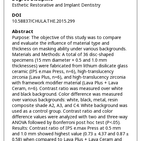
Esthetic Restorative and Implant Dentistry
DOI
10.58837/CHULA.THE.2015.299
Abstract
Purpose: The objective of this study was to compare
and evaluate the influence of material type and
thickness on masking ability under various backgrounds.
Materials and Methods: A total of 36 disc-shaped
specimens (15 mm diameter × 0.5 and 1.0 mm
thicknesses) were fabricated from lithium disilicate glass
ceramic (IPS e.max Press, n=6), high-translucency
zirconia (Lava Plus, n=6), and high-translucency zirconia
with framework modifier material (Lava Plus + Lava
Ceram, n=6). Contrast ratio was measured over white
and black background. Color difference was measured
over various backgrounds: white, black, metal, resin
composite shade A2, A3, and C4. White background was
used as a control group. Contrast ratio and color
difference values were analyzed with two and three-way
ANOVA followed by Bonferroni post hoc test (P<.05).
Results: Contrast ratio of IPS e.max Press at 0.5 mm
and 1.0 mm showed highest value (0.73 ± 4.37 and 0.87 ±
0.58) when compared to Lava Plus + Lava Ceram and