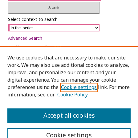
Select context to search:
Advanced Search
Notify me via email or
RSS
We use cookies that are necessary to make our site
Browse
work. We may also use additional cookies to analyze,
Collections
improve, and personalize our content and your
digital experience. You can manage your cookie
Disciplines
preferences using the
Cookie settings
link. For more
Authors
information, see our
Cookie Policy
Author Corner
Author FAQ
Accept all cookies
Cookie settings