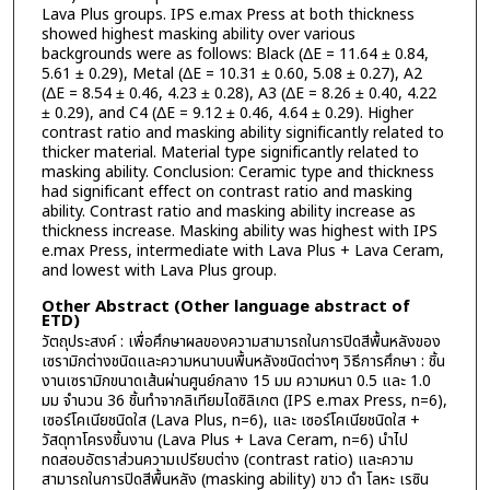
Lava Plus groups. IPS e.max Press at both thickness
showed highest masking ability over various
backgrounds were as follows: Black (ΔE = 11.64 ± 0.84,
5.61 ± 0.29), Metal (ΔE = 10.31 ± 0.60, 5.08 ± 0.27), A2
(ΔE = 8.54 ± 0.46, 4.23 ± 0.28), A3 (ΔE = 8.26 ± 0.40, 4.22
± 0.29), and C4 (ΔE = 9.12 ± 0.46, 4.64 ± 0.29). Higher
contrast ratio and masking ability significantly related to
thicker material. Material type significantly related to
masking ability. Conclusion: Ceramic type and thickness
had significant effect on contrast ratio and masking
ability. Contrast ratio and masking ability increase as
thickness increase. Masking ability was highest with IPS
e.max Press, intermediate with Lava Plus + Lava Ceram,
and lowest with Lava Plus group.
Other Abstract (Other language abstract of
ETD)
วัตถุประสงค์ : เพื่อศึกษาผลของความสามารถในการปิดสีพื้นหลังของ
เซรามิกต่างชนิดและความหนาบนพื้นหลังชนิดต่างๆ วิธีการศึกษา : ชิ้น
งานเซรามิกขนาดเส้นผ่านศูนย์กลาง 15 มม ความหนา 0.5 และ 1.0
มม จำนวน 36 ชิ้นทำจากลิเทียมไดซิลิเกต (IPS e.max Press, n=6),
เซอร์โคเนียชนิดใส (Lava Plus, n=6), และ เซอร์โคเนียชนิดใส +
วัสดุทาโครงชิ้นงาน (Lava Plus + Lava Ceram, n=6) นำไป
ทดสอบอัตราส่วนความเปรียบต่าง (contrast ratio) และความ
สามารถในการปิดสีพื้นหลัง (masking ability) ขาว ดำ โลหะ เรซิน