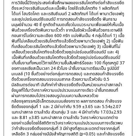
การวิจัยนี้มีวัตถุประสงค์เพื่อศึกษาผลของเรซินโคตทิงต่อกำลังแรงยึด
ดึงระหว่างเรซินซีเมนต์และเนื้อฟัน โดยใช้เรซินโคตทิง 1 ผลิตภัณฑ์
ได้แก่ ไฮบริดโคต และเรซินซีเมนต์ 2 ผลิตภัณฑ์ ได้แก่ พานาเวียเอฟทู
และซุปเปอร์บอนด์ซีแอนด์บี การทดสอบกำลังแรงยึดดึง ฟันกราม
มนุษย์จำนวน 40 ซี่ ถูกตัดด้านบดเคี้ยวในแนวระนาบเพื่อเผยให้เห็นเนื้อ
ฟันด้วยเครื่องตัดฟันความเร็วต่ำ จากนั้นขัดผิวเนื้อฟันด้วยกระดาษซิลิ
กอนคาร์ไบด์ความละเอียด 600 กริท แบ่งฟันเป็น 4 กลุ่มได้แก่ 1) เนื้อ
ฟันที่ไม่เคลือบด้วยเรซินโคตทิงแล้วยึดด้วยพานาเวียเอฟทู 2) เนื้อฟัน
ที่เคลือบด้วยเรซินโคตทิงแล้วยึดด้วยพานาเวียเอฟทู 3) เนื้อฟันที่ไม่
เคลือบด้วยเรซินโคตทิงแล้วยึดด้วยซุปเปอร์บอนด์ซีแอนด์บี และ 4)
เนื้อฟันที่เคลือบด้วยเรซินโคตทิงแล้วยึดด้วยซุปเปอร์บอนด์ซีแอนด์บี
เก็บชิ้นงานทั้งหมดไว้ภายใต้ความชื้นสัมพัทธ์ร้อยละ 100 ที่อุณหภูมิ 37
องศาเซลเซียสเป็นเวลา 24 ชั่วโมง นำชิ้นงานมาเตรียมเป็น รูปมินิดั
มเบลล์ (10 ชิ้นตัวอย่างต่อกลุ่มการทดสอบ) และทดสอบกำลังแรงยึด
ดึงด้วยเครื่องทดสอบแรงแบบสากล ด้วยความเร็วหัวจับ 0.5
มิลลิเมตรต่อนาที บันทึกค่ากำลังแรงยึดดึงเป็นหน่วยเมกะปาสคาลนำ
ข้อมูลที่ได้มาวิเคราะห์ความแปรปรวนแบบทางเดียว นำชิ้นทดสอบที่
ผ่านการทดสอบไปตรวจสอบรูปแบบความล้มเหลวด้วย
กล้องจุลทรรศน์อิเล็กตรอนแบบส่องกราด ผลการทดสอบ กำลังแรง
ยึดดึงของกลุ่มที่ 1 และ 2 มีค่าเท่ากับ 9.59 ±3.65 และ 5.54±2.07
เมกะปาสคาล ตามลำดับ ส่วนกลุ่ม 3 และ 4 มีค่าเท่ากับ 17.03±2.93
และ 8.81 ±3.85 เมกะปาสคาล ตามลำดับ วิเคราะห์ความแตกต่าง
ของค่าเฉลี่ยโดยใช้สถิติการวิเคราะห์ความแปรปรวนแบบทางเดียวพบ
ว่ากำลังแรงยึดดึงของกลุ่มที่ 3 มีค่าสูงที่สุดและแตกต่างจากกลุ่มที่
เหลืออีก 3 กลุ่มอย่างมีนัยสำคัญทางสถิติ (p<0.05) และกำลังแรงยึด