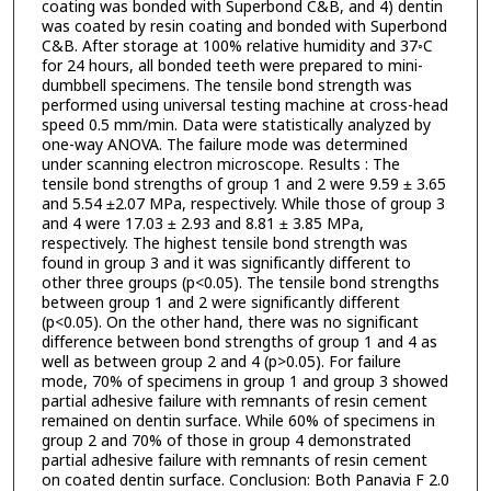
coating was bonded with Superbond C&B, and 4) dentin
was coated by resin coating and bonded with Superbond
C&B. After storage at 100% relative humidity and 37◦C
for 24 hours, all bonded teeth were prepared to mini-
dumbbell specimens. The tensile bond strength was
performed using universal testing machine at cross-head
speed 0.5 mm/min. Data were statistically analyzed by
one-way ANOVA. The failure mode was determined
under scanning electron microscope. Results : The
tensile bond strengths of group 1 and 2 were 9.59 ± 3.65
and 5.54 ±2.07 MPa, respectively. While those of group 3
and 4 were 17.03 ± 2.93 and 8.81 ± 3.85 MPa,
respectively. The highest tensile bond strength was
found in group 3 and it was significantly different to
other three groups (p<0.05). The tensile bond strengths
between group 1 and 2 were significantly different
(p<0.05). On the other hand, there was no significant
difference between bond strengths of group 1 and 4 as
well as between group 2 and 4 (p>0.05). For failure
mode, 70% of specimens in group 1 and group 3 showed
partial adhesive failure with remnants of resin cement
remained on dentin surface. While 60% of specimens in
group 2 and 70% of those in group 4 demonstrated
partial adhesive failure with remnants of resin cement
on coated dentin surface. Conclusion: Both Panavia F 2.0