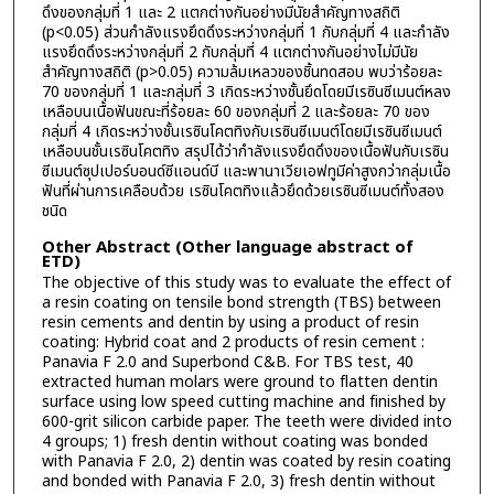
ดึงของกลุ่มที่ 1 และ 2 แตกต่างกันอย่างมีนัยสำคัญทางสถิติ
(p<0.05) ส่วนกำลังแรงยึดดึงระหว่างกลุ่มที่ 1 กับกลุ่มที่ 4 และกำลัง
แรงยึดดึงระหว่างกลุ่มที่ 2 กับกลุ่มที่ 4 แตกต่างกันอย่างไม่มีนัย
สำคัญทางสถิติ (p>0.05) ความล้มเหลวของชิ้นทดสอบ พบว่าร้อยละ
70 ของกลุ่มที่ 1 และกลุ่มที่ 3 เกิดระหว่างชั้นยึดโดยมีเรซินซีเมนต์หลง
เหลือบนเนื้อฟันขณะที่ร้อยละ 60 ของกลุ่มที่ 2 และร้อยละ 70 ของ
กลุ่มที่ 4 เกิดระหว่างชั้นเรซินโคตทิงกับเรซินซีเมนต์โดยมีเรซินซีเมนต์
เหลือบนชั้นเรซินโคตทิง สรุปได้ว่ากำลังแรงยึดดึงของเนื้อฟันกับเรซิน
ซีเมนต์ซุปเปอร์บอนด์ซีแอนด์บี และพานาเวียเอฟทูมีค่าสูงกว่ากลุ่มเนื้อ
ฟันที่ผ่านการเคลือบด้วย เรซินโคตทิงแล้วยึดด้วยเรซินซีเมนต์ทั้งสอง
ชนิด
Other Abstract (Other language abstract of
ETD)
The objective of this study was to evaluate the effect of
a resin coating on tensile bond strength (TBS) between
resin cements and dentin by using a product of resin
coating: Hybrid coat and 2 products of resin cement :
Panavia F 2.0 and Superbond C&B. For TBS test, 40
extracted human molars were ground to flatten dentin
surface using low speed cutting machine and finished by
600-grit silicon carbide paper. The teeth were divided into
4 groups; 1) fresh dentin without coating was bonded
with Panavia F 2.0, 2) dentin was coated by resin coating
and bonded with Panavia F 2.0, 3) fresh dentin without