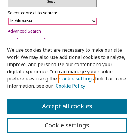
Select context to search:
Advanced Search
Notify me via email or
RSS
We use cookies that are necessary to make our site
Browse
work. We may also use additional cookies to analyze,
Collections
improve, and personalize our content and your
digital experience. You can manage your cookie
Disciplines
preferences using the
Cookie settings
link. For more
Authors
information, see our
Cookie Policy
Author Corner
Author FAQ
Accept all cookies
Cookie settings