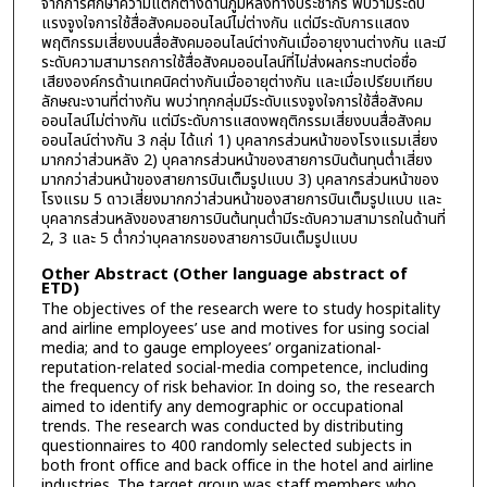
จากการศึกษาความแตกต่างด้านภูมิหลังทางประชากร พบว่ามีระดับ
แรงจูงใจการใช้สื่อสังคมออนไลน์ไม่ต่างกัน แต่มีระดับการแสดง
พฤติกรรมเสี่ยงบนสื่อสังคมออนไลน์ต่างกันเมื่ออายุงานต่างกัน และมี
ระดับความสามารถการใช้สื่อสังคมออนไลน์ที่ไม่ส่งผลกระทบต่อชื่อ
เสียงองค์กรด้านเทคนิคต่างกันเมื่ออายุต่างกัน และเมื่อเปรียบเทียบ
ลักษณะงานที่ต่างกัน พบว่าทุกกลุ่มมีระดับแรงจูงใจการใช้สื่อสังคม
ออนไลน์ไม่ต่างกัน แต่มีระดับการแสดงพฤติกรรมเสี่ยงบนสื่อสังคม
ออนไลน์ต่างกัน 3 กลุ่ม ได้แก่ 1) บุคลากรส่วนหน้าของโรงแรมเสี่ยง
มากกว่าส่วนหลัง 2) บุคลากรส่วนหน้าของสายการบินต้นทุนต่ำเสี่ยง
มากกว่าส่วนหน้าของสายการบินเต็มรูปแบบ 3) บุคลากรส่วนหน้าของ
โรงแรม 5 ดาวเสี่ยงมากกว่าส่วนหน้าของสายการบินเต็มรูปแบบ และ
บุคลากรส่วนหลังของสายการบินต้นทุนต่ำมีระดับความสามารถในด้านที่
2, 3 และ 5 ต่ำกว่าบุคลากรของสายการบินเต็มรูปแบบ
Other Abstract (Other language abstract of
ETD)
The objectives of the research were to study hospitality
and airline employees’ use and motives for using social
media; and to gauge employees’ organizational-
reputation-related social-media competence, including
the frequency of risk behavior. In doing so, the research
aimed to identify any demographic or occupational
trends. The research was conducted by distributing
questionnaires to 400 randomly selected subjects in
both front office and back office in the hotel and airline
industries. The target group was staff members who