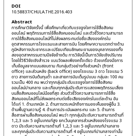
DOI
10.58837/CHULA.THE.2016.403
Abstract
การศึกษาวิจัยครั้งนี้ เพื่อศึกษาเกี่ยวกับแรงจูงใจการใช้สื่อสังคม
ออนไลน์ พฤติกรรมการใช้สื่อสังคมออนไลน์ และตัวชี้วัดความสามารถ
การใช้สื่อสังคมออนไลน์ที่ไม่ส่งผลกระทบต่อชื่อเสียงองค์กรใน
อุตสาหกรรมการโรงแรมและสายการบิน โดยศึกษาความแตกต่างด้าน
ภูมิหลังทางประชากรและเปรียบเทียบลักษณะงานของบุคลากรของทั้ง
สองอุตสาหกรรมตามปัจจัยข้างต้น การวิจัยนี้เป็นการวิจัยเชิงปริมาณ
โดยใช้วิธีวิจัยเชิงสำรวจ แบบวัดผลเพียงครั้งเดียว ด้วยเครื่องมือการ
เก็บข้อมูลจากแบบสอบถาม กับกลุ่มตัวอย่างทั้งส่วนหน้า (front
office) และส่วนหลัง (back office) ของโรงแรม 3 ดาว โรงแรม 5
ดาว สายการบินต้นทุนต่ำ และสายการบินเต็มรูปแบบ กลุ่มละ 100 คน
รวมเป็น 400 คน พบว่าทุกกลุ่มมีระดับแรงจูงใจการใช้สื่อสังคม
ออนไลน์ปานกลาง และเกือบทุกกลุ่มมีระดับการแสดงพฤติกรรมเสี่ยง
บนสื่อสังคมออนไลน์น้อยที่สุด ส่วนตัวชี้วัดความสามารถการใช้สื่อ
สังคมออนไลน์ที่ไม่ส่งผลกระทบต่อชื่อเสียงองค์กรในแต่ละด้าน อัน
ได้แก่ 1. ด้านเทคนิค 2. ด้านการตระหนักถึงการมองเห็นของผู้อื่น 3.
ด้านพื้นฐานความรู้ 4. ด้านการประเมินผลกระทบ และ 5. ด้านการ
สื่อสารผ่านสื่อสังคมออนไลน์ พบว่า ทุกกลุ่มมีระดับความสามารถด้านที่
1,2,3 และ 5 อยู่ในเกณฑ์สูง ยกเว้นบุคลากรส่วนหลังของโรงแรม 3
ดาว มีระดับความสามารถด้านที่ 1,2,3 และ 5 อยู่ในเกณฑ์ปานกลาง
และทุกกลุ่มมีระดับความสามารถด้านที่ 4 อยู่ในเกณฑ์ปานกลางเท่านั้น