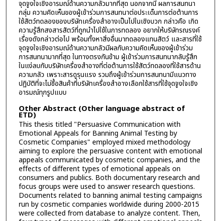
จุดจูงใจเชิงอารมณ์ด้านความกลัวมากที่สุด นอกจากนี้ ผลการสนทนา
กลุ่ม ความคิดเห็นของผู้เข้าร่วมการสนทนาต่อประเด็นการต่อต้านการ
ใช้สัตว์ทดลองของบริษัทเครื่องสำอางเป็นไปในเชิงบวก กล่าวคือ เกิด
ความรู้สึกสงสารสัตว์ที่ถูกนำไปใช้ในการทดลอง อยากให้บริษัทรณรงค์
เรื่องดังกล่าวต่อไป พร้อมทั้งหาสิ่งอื่นมาทดลองแทนสัตว์ และสารที่ใช้
จุดจูงใจเชิงอารมณ์ด้านความกลัวมีผลกับความคิดเห็นของผู้เข้าร่วม
การสนทนามากที่สุด ในทางตรงกันข้าม ผู้เข้าร่วมการสนทนากลับรู้สึก
ในแง่ลบกับบริษัทเครื่องสำอางที่ต่อต้านการใช้สัตว์ทดลองที่ใช้สารด้าน
ความกลัว เพราะสารดูรุนแรง รวมถึงผู้เข้าร่วมการสนทนามีแนวทาง
ปฏิบัติที่จะไม่ซื้อสินค้าที่บริษัทเครื่องสำอางเลือกใช้สารที่ใช้จุดจูงใจเชิง
อารมณ์ทุกรูปแบบ
Other Abstract (Other language abstract of
ETD)
This thesis titled "Persuasive Communication with
Emotional Appeals for Banning Animal Testing by
Cosmetic Companies" employed mixed methodology
aiming to explore the persuasive content with emotional
appeals communicated by cosmetic companies, and the
effects of different types of emotional appeals on
consumers and publics. Both documentary research and
focus groups were used to answer research questions.
Documents related to banning animal testing campaigns
run by cosmetic companies worldwide during 2000-2015
were collected from database to analyze content. Then,