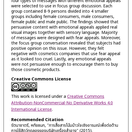
four types of messages with different emotional appeals
were selected to use in focus group discussion. Each
group contained 8-9 persons divided into 4 smaller
groups including female consumers, male consumers,
female public and male public. The findings showed that
persuasive content with emotional appeals applied real
visual images together with sensory language. Majority
of messages were designed with fear appeals. Moreover,
the focus group conversation revealed that subjects had
positive opinion on this issue. However, they felt
negative with cosmetics companies that use fear appeal
as it looked too cruel. Lastly, any emotional appeals
were not persuasive enough to encourage them to buy
those cosmetic products.
Creative Commons License
This work is licensed under a
Creative Commons
Attribution-NonCommercial-No Derivative Works 4.0
International License
.
Recommended Citation
รัตนาชาตรี, หทัยชนก, "การสื่อสารโน้มน้าวใจเชิงอารมณ์เพื่อต่อต้าน
การใช้สัตว์ทดลองของบริษัทเครื่องสำอาง" (2015).