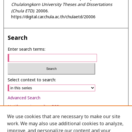
Chulalongkorn University Theses and Dissertations
(Chula ETD)
. 20006.
https://digital.car.chula.ac.th/chulaetd/20006
Search
Enter search terms:
Select context to search:
Advanced Search
Notify me via email or
RSS
We use cookies that are necessary to make our site
Browse
work. We may also use additional cookies to analyze,
Collections
improve, and personalize our content and your