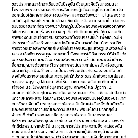
ของประเทศสมาชิกอาเซียนฉบับปัจจุบัน ด้วยแนวคิดวัจนกรรมและ
โวหารภาพพจน์ ประกอบกับการสัมภาษณ์ผู้เชี่ยวชาญด้านเอเชียตะวัน
ออกเฉียงใต้ศึกษาหรืออาเซียนศึกษา ผลการวิจัยพบว่า 1. ในเพลงชาติ
ฉบับปัจจุบันของประเทศสมาชิกอาเซียนมีการสื่อความหมายด้วยวัจนกร
รมบรรยายมากที่สุด ซึ่งพบว่าปรากฏในเนื้อเพลงเพลงชาติของทุกชาติ
ใช้ในการถ่ายทอดเรื่องราวต่าง ๆ เกี่ยวกับดินแดน เพื่อให้มวลชนเกิด
ภาพของดินแดนที่ตรงกัน รองลงมาคือวัจนกรรมชี้นำ เพื่อชักชวนให้
ประชาชนร่วมกันสร้างความสามัคคีและพัฒนาชาติบ้านเมือง รวมถึง
การวิงวอนต่อสิ่งศักดิ์สิทธิ์เพื่อให้คุ้มครองประมุขแห่งรัฐและสั่งสอนให้
เคารพเชื่อฟังบรรพบุรุษ นอกจากนี้ ยังพบการใช้ วัจนกรรมให้คำมั่น วัจ
นกรรมประกาศ และวัจนกรรมแสดงออก ตามลำดับ และพบว่ามีการ
สื่อความหมายด้วยการใช้โวหารภาพพจน์ประเภทสัมพจนัยหรืออนุนาม
นัยมากที่สุด เพื่อสร้างความเป็นพวกพ้องเดียวกัน รองลงมาคือ อติ
พจน์เพื่อสร้างอารมณ์และความรู้สึกให้ประชาชนระลึกถึงความเสียสละ
ของบรรพบุรุษ อุปลักษณ์ เพื่อให้ความหมายของดินแดนที่ตนเป็น
เจ้าของ และไม่พบการใช้บุคลาธิษฐาน สัทพจน์ และปฏิวาทะ 2.
อุดมการณ์ที่ปรากฏในเพลงชาติของประเทศสมาชิกอาเซียนฉบับปัจจุบัน
มีความหลากหลาย โดยภาพรวมของเพลงชาติฉบับปัจจุบันของประเทศ
สมาชิกอาเซียนนั้น พบอุดมการณ์ความเป็นปึกแผ่นอันหนึ่งอันเดียวกัน
และอุดมการณ์ความรักและความเสียสละเพื่อแผ่นดิน มากที่สุดใน
จำนวนที่เท่ากัน รองลงมาคือ อุดมการณ์ความเป็นเอกราชและ
อิสรภาพ และยังพบอุดมการณ์ความศรัทธาต่อศาสนาและความจงรัก
ภักดีต่อพระมหากษัตริย์ และอุดมการณ์ประกาศความยิ่งใหญ่ของดิน
แดน ตามลำดับ นอกจากนี้ จากการสัมภาษณ์ผู้เชี่ยวชาญด้านเอเชีย
ตะวันออกเฉียงใต้ศึกษา พบว่า ผู้เชี่ยวชาญมีความเห็นที่หลากหลาย แต่