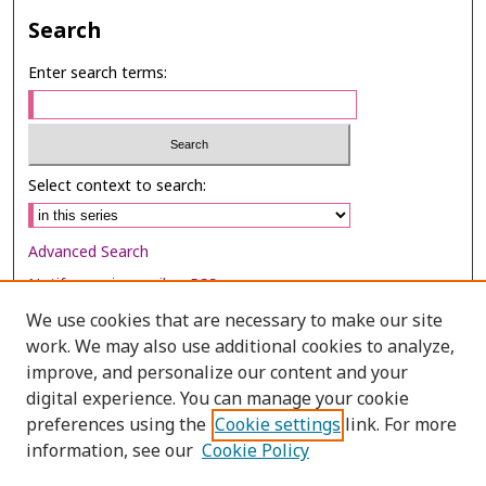
Search
Enter search terms:
Select context to search:
Advanced Search
Notify me via email or
RSS
We use cookies that are necessary to make our site
Browse
work. We may also use additional cookies to analyze,
Collections
improve, and personalize our content and your
digital experience. You can manage your cookie
Disciplines
preferences using the
Cookie settings
link. For more
Authors
information, see our
Cookie Policy