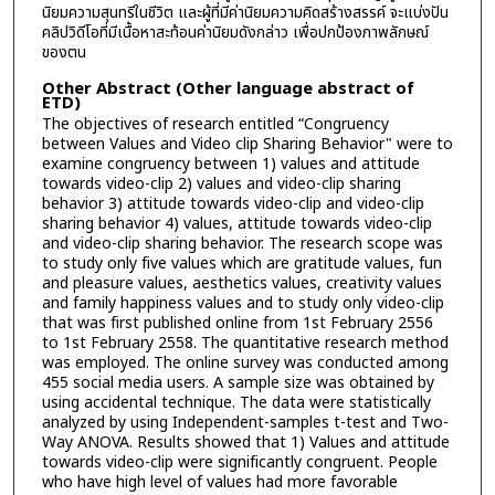
นิยมความสุนทรีในชีวิต และผู้ที่มีค่านิยมความคิดสร้างสรรค์ จะแบ่งปัน
คลิปวิดีโอที่มีเนื้อหาสะท้อนค่านิยมดังกล่าว เพื่อปกป้องภาพลักษณ์
ของตน
Other Abstract (Other language abstract of
ETD)
The objectives of research entitled “Congruency
between Values and Video clip Sharing Behavior" were to
examine congruency between 1) values and attitude
towards video-clip 2) values and video-clip sharing
behavior 3) attitude towards video-clip and video-clip
sharing behavior 4) values, attitude towards video-clip
and video-clip sharing behavior. The research scope was
to study only five values which are gratitude values, fun
and pleasure values, aesthetics values, creativity values
and family happiness values and to study only video-clip
that was first published online from 1st February 2556
to 1st February 2558. The quantitative research method
was employed. The online survey was conducted among
455 social media users. A sample size was obtained by
using accidental technique. The data were statistically
analyzed by using Independent-samples t-test and Two-
Way ANOVA. Results showed that 1) Values and attitude
towards video-clip were significantly congruent. People
who have high level of values had more favorable