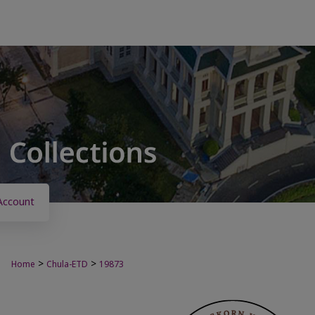
Account
>
>
Home
Chula-ETD
19873