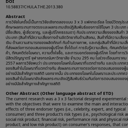
DOI
10.58837/CHULA.THE.2013.380
Abstract
การวิจัยในครั้งนี้เป็นการวิจัยเชิงทดลองแบบ 3 x 3 แฟคทอเรียล โดยมีวัตถุประส
ศึกษาผลกระทบทางตรงและผลกระทบเชิงปฏิสัมพันธ์ของการใช้โฆษก 3 ประเภท (บ
มีชื่อเสียง, ผู้เชี่ยวชาญ, และผู้บริโภคธรรมดา) กับประเภทความเสี่ยงของสินค้า 3
ประเภท (สินค้าที่มีความเสี่ยงทางด้านจิตวิทยากับด้านสังคม, สินค้าที่มีความเสี่ย
เงิน ด้านความสามารถของผลิตภัณฑ์ กับด้านกายภาพ, และกลุ่มสินค้าที่มีความเสี่
ที่ส่งผลต่อการตอบสนองของผู้บริโภค ซึ่งได้แก่ การรับรู้ความเสี่ยง, ทัศนคติต่อ
ค้า, ทัศนคติต่อโฆษณา, ความตั้งใจซื้อ, และการบอกต่อของผู้บริโภค โดยทำการวิจ
นิสิตปริญญาตรี จุฬาลงกรณ์มหาวิทยาลัย จำนวน 295 คน ในช่วงเดือนมกราคม 
2557 ผลการวิจัยพบว่า ประเภทของโฆษกในโฆษณาที่แตกต่างกัน และประเภทควา
ของสินค้าในโฆษณาที่แตกต่างกัน ส่งผลกระทบทางตรงต่อการตอบสนองของผู้บ
อย่างมีนัยสำคัญทางสถิติ นอกจากนั้น ประเภทของโฆษกในโฆษณาและประเภทควา
ของสินค้าในโฆษณายังส่งผลกระทบเชิงปฏิสัมพันธ์ร่วมกันต่อการตอบสนองของผู
อย่างมีนัยสำคัญทางสำคัญทางสถิติ
Other Abstract (Other language abstract of ETD)
The current research was a 3 x 3 factorial designed experimental
with the objectives that were to examine the main and interacti
effects of three endorser types (i.e., celebrity, expert, and typical
consumer) and three product’s risk types (i.e., psychological risk 
social risk product; financial risk, performance risk and physical ris
product; and low risk product) on consumer’s responses, that co