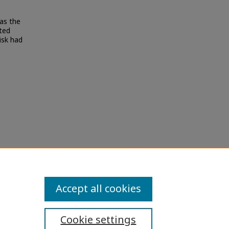
as the
nted
isk had
อการ
d
Accept all cookies
Cookie settings