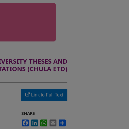
ERSITY THESES AND
TATIONS (CHULA ETD)
Link to Full Text
SHARE
Facebook
LinkedIn
WhatsApp
Email
Share