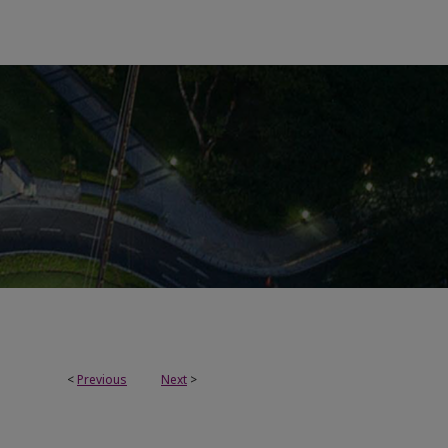
<
Previous
Next
>