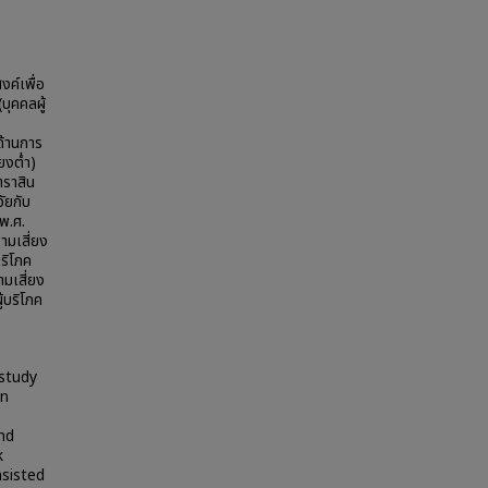
งค์เพื่อ
ุคคลผู้
งด้านการ
ยงต่ำ)
ตราสิน
ัยกับ
พ.ศ.
มเสี่ยง
ริโภค
มเสี่ยง
้บริโภค
 study
on
and
k
nsisted