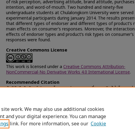
of risk perception, advertising attitude, brand attitude, purchases
intention, and word-of-mouth. Two hundred and ninety-five
undergraduate students at Chulalongkorn University were served 
experimental participants during January 2014. The results prese
that different types of endorser and different types of product’s r
main effects on consumer’s responses. Moreover, the interaction
effects of endorser types and product’s risk types on consumer’s
responses were found.
Creative Commons License
This work is licensed under a
Creative Commons Attribution-
NonCommercial-No Derivative Works 4.0 International License
.
Recommended Citation
ตันติรัศมี, ทัศนันทน์, "ผลของโฆษกและประเภทความเสี่ยงของสินค้าในโฆษณาต่
ตอบสนองของผู้บริโภค" (2013).
Chulalongkorn University Theses an
Dissertations (Chula ETD)
. 19873.
https://digital.car.chula.ac.th/chulaetd/19873
 site work. We may also use additional cookies
nt and your digital experience. You can manage
ings
link. For more information, see our
Cookie