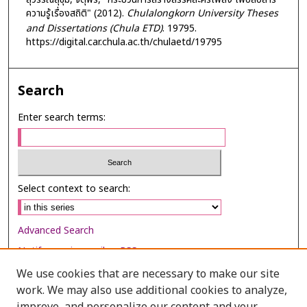
ความรู้เรื่องสถิติ" (2012).
Chulalongkorn University Theses
and Dissertations (Chula ETD)
. 19795.
https://digital.car.chula.ac.th/chulaetd/19795
Search
Enter search terms:
Select context to search:
Advanced Search
Notify me via email or
RSS
We use cookies that are necessary to make our site
Browse
work. We may also use additional cookies to analyze,
Collections