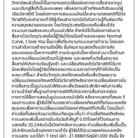
วิทยานิพนธ์เรื่องนี้เป็นการทดลองเปลี่ยนช่องทางการสื่อสารจากรูป
แบบเดิมๆสู่สื่อที่เป็นละครเพลง เพื่อลดการสร้างทัศนคติเชิงลบแก่ผู้
เรียนวิชาสถิติ โดยช่องทางการสอนแบบใหม่นี้จะสามารถลดอคติที่มีต่อ
วิชาสถิติและสามารถทำให้ผู้เรียนสามารถเปิดใจรับความรู้ที่แฝงมากับ
ความสนุกสนานของละคร โดยวัตถุประสงค์ข้อแรกคือเพื่อเข้าใจ
กระบวนการผลิตละครเวทีแบบมิวสิคัล สำหรับใช้เป็นช่องทางในการ
สื่อสารโดยวัตถุประสงข้อนี้ผู้วิจัยได้ลงมือสร้างละครเพลง Normal
Curve, I love You ขึ้นมาเพื่อที่จะทราบกระบวนการทำงาน โดยแยก
ตามลำดับการสร้างงานดังนี้คือ ขั้นก่อนการแสดงตั้งแต่การคิด
ขอบเขตของเนื้อหาทางสถิติ การประยุกต์เนื้อหาดังกล่าวมาเป็นตัวบท
และการเปลี่ยนแปลงตัวบทไปสู่เพลง และเพลงที่แต่งขึ้นสามารถ
สื่อสารให้เกิดการเรียนรู้จดจำ และเปลี่ยนทัศนคติต่อวิชาสถิติได้มาก
น้อยเพียงไรโดยผู้วิจัยได้พรรณนากระบวนการต่างๆที่ทำให้เกิดเป็น
ละครเวทีขึ้นมา สำหรับวัตถุประสงค์อีกสองข้อคือเพื่อวัดผลความ
เปลี่ยนแปลงของทัศนคติที่มีต่อวิชาสถิติหลังจากการเปลี่ยนช่องทางใน
การสื่อสารเป็นรูปแบบมิวสิคัลและเพื่อวัดผลประสิทธิภาพในการเพิ่ม
ความเข้าใจค่าพื้นฐานต่างๆทางสถิติที่เกิดจากการสื่อสารจากช่อง
ทางการใช้สื่อการสอนในรูปแบบละครมิวสิคัล หลังจากแสดงทั้งหมด 5
รอบการแสดง ผู้วิจัยได้คำนวณหาค่าเฉลี่ยของทัศนคติทั้งก่อนและหลัง
ชมละครเพื่อหาการเปลี่ยนแปลงไปของค่าทัศนคติที่เกิดขึ้น โดยเมื่อนำ
ค่าเฉลี่ยทั้งสองส่วนมาเปรียบเทียบดูจะเห็นว่า ค่าเฉลี่ยทัศนคติหลังชม
การแสดงเพิ่มขึ้นอย่างมีระดับนัยสำคัญที่ 0.05โดยค่าที่วัดก่อนการ
แสดงคือ 20.244แต่เมื่อวัดค่าหลังการแสดง ค่าเฉลี่ยกลับเพิ่มขึ้นเป็น
26.640และในส่วนของความเข้าใจ ผู้วิจัยได้ประมวลผลก่อนและหลัง
การแสดง และได้ค่า T-test มีค่า -21.688ค่าSigมีค่า.000 ดังนั้น จึง