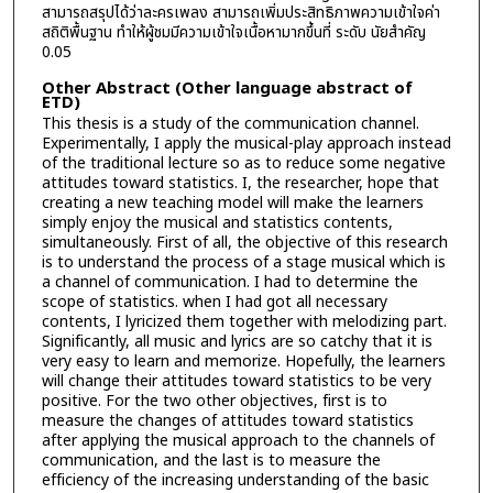
สามารถสรุปได้ว่าละครเพลง สามารถเพิ่มประสิทธิภาพความเข้าใจค่า
สถิติพื้นฐาน ทำให้ผู้ชมมีความเข้าใจเนื้อหามากขึ้นที่ ระดับ นัยสำคัญ
0.05
Other Abstract (Other language abstract of
ETD)
This thesis is a study of the communication channel.
Experimentally, I apply the musical-play approach instead
of the traditional lecture so as to reduce some negative
attitudes toward statistics. I, the researcher, hope that
creating a new teaching model will make the learners
simply enjoy the musical and statistics contents,
simultaneously. First of all, the objective of this research
is to understand the process of a stage musical which is
a channel of communication. I had to determine the
scope of statistics. when I had got all necessary
contents, I lyricized them together with melodizing part.
Significantly, all music and lyrics are so catchy that it is
very easy to learn and memorize. Hopefully, the learners
will change their attitudes toward statistics to be very
positive. For the two other objectives, first is to
measure the changes of attitudes toward statistics
after applying the musical approach to the channels of
communication, and the last is to measure the
efficiency of the increasing understanding of the basic